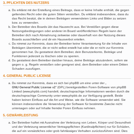
3. PFLICHTEN DES NUTZERS
Du erklärst mit der Erstellung eines Beitrags, dass er keine Inhalte enthält, die gegen
geltendes Recht oder die guten Sitten verstoßen. Du erklärst insbesondere, dass du
das Recht besitzt, die in deinen Beiträgen verwendeten Links und Bilder zu setzen
bzw. zu verwenden.
Der Betreiber des Boards übt das Hausrecht aus. Bei Verstößen gegen diese
Nutzungsbedingungen oder anderer im Board veröffentlichten Regeln kann der
Betreiber dich nach Abmahnung zeitweise oder dauerhaft von der Nutzung dieses
Boards ausschließen und dir ein Hausverbot erteilen.
Du nimmst zur Kenntnis, dass der Betreiber keine Verantwortung für die Inhalte von
Beiträgen übernimmt, die er nicht selbst erstellt hat oder die er nicht zur Kenntnis
genommen hat. Du gestattest dem Betreiber, dein Benutzerkonto, Beiträge und
Funktionen jederzeit zu löschen oder zu sperren.
Du gestattest dem Betreiber darüber hinaus, deine Beiträge abzuändern, sofern sie
gegen o. g. Regeln verstoßen oder geeignet sind, dem Betreiber oder einem Dritten
Schaden zuzufügen.
4. GENERAL PUBLIC LICENSE
Du nimmst zur Kenntnis, dass es sich bei phpBB um eine unter der „
GNU General Public License v2
“ (GPL) bereitgestellten Foren-Software von phpBB
Limited (www.phpbb.com) handelt; deutschsprachige Informationen werden durch die
deutschsprachige Community unter www.phpbb.de zur Verfügung gestellt. Beide
haben keinen Einfluss auf die Art und Weise, wie die Software verwendet wird. Sie
können insbesondere die Verwendung der Software für bestimmte Zwecke nicht
untersagen oder auf Inhalte fremder Foren Einfluss nehmen.
5. GEWÄHRLEISTUNG
Der Betreiber haftet mit Ausnahme der Verletzung von Leben, Körper und Gesundheit
und der Verletzung wesentlicher Vertragspflichten (Kardinalpflichten) nur für Schäden,
die auf ein vorsätzliches oder grob fahrlässiges Verhalten zurückzuführen sind. Dies