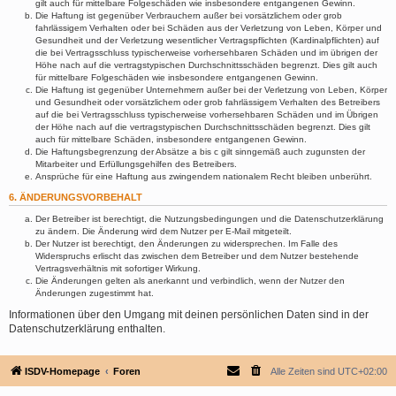
gilt auch für mittelbare Folgeschäden wie insbesondere entgangenen Gewinn.
Die Haftung ist gegenüber Verbrauchern außer bei vorsätzlichem oder grob
fahrlässigem Verhalten oder bei Schäden aus der Verletzung von Leben, Körper und
Gesundheit und der Verletzung wesentlicher Vertragspflichten (Kardinalpflichten) auf
die bei Vertragsschluss typischerweise vorhersehbaren Schäden und im übrigen der
Höhe nach auf die vertragstypischen Durchschnittsschäden begrenzt. Dies gilt auch
für mittelbare Folgeschäden wie insbesondere entgangenen Gewinn.
Die Haftung ist gegenüber Unternehmern außer bei der Verletzung von Leben, Körper
und Gesundheit oder vorsätzlichem oder grob fahrlässigem Verhalten des Betreibers
auf die bei Vertragsschluss typischerweise vorhersehbaren Schäden und im Übrigen
der Höhe nach auf die vertragstypischen Durchschnittsschäden begrenzt. Dies gilt
auch für mittelbare Schäden, insbesondere entgangenen Gewinn.
Die Haftungsbegrenzung der Absätze a bis c gilt sinngemäß auch zugunsten der
Mitarbeiter und Erfüllungsgehilfen des Betreibers.
Ansprüche für eine Haftung aus zwingendem nationalem Recht bleiben unberührt.
6. ÄNDERUNGSVORBEHALT
Der Betreiber ist berechtigt, die Nutzungsbedingungen und die Datenschutzerklärung
zu ändern. Die Änderung wird dem Nutzer per E-Mail mitgeteilt.
Der Nutzer ist berechtigt, den Änderungen zu widersprechen. Im Falle des
Widerspruchs erlischt das zwischen dem Betreiber und dem Nutzer bestehende
Vertragsverhältnis mit sofortiger Wirkung.
Die Änderungen gelten als anerkannt und verbindlich, wenn der Nutzer den
Änderungen zugestimmt hat.
Informationen über den Umgang mit deinen persönlichen Daten sind in der
Datenschutzerklärung enthalten.
ISDV-Homepage
Foren
Alle Zeiten sind
UTC+02:00