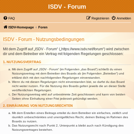
ISDV - Forum
FAQ
Registrieren
Anmelden
ISDV-Homepage
Foren
ISDV - Forum - Nutzungsbedingungen
Mit dem Zugriff auf „ISDV - Forum“ („https://www.isdv.net/forum“) wird zwischen
dir und dem Betreiber ein Vertrag mit folgenden Regelungen geschlossen:
1. NUTZUNGSVERTRAG
Mit dem Zugriff auf „ISDV - Forum“ (im Folgenden „das Board“) schließt du einen
Nutzungsvertrag mit dem Betreiber des Boards ab (im Folgenden „Betreiber“) und
erklärst dich mit den nachfolgenden Regelungen einverstanden.
Wenn du mit diesen Regelungen nicht einverstanden bist, so darfst du das Board
nicht weiter nutzen. Für die Nutzung des Boards gelten jeweils die an dieser Stelle
veröffentlichten Regelungen.
Der Nutzungsvertrag wird auf unbestimmte Zeit geschlossen und kann von beiden
Seiten ohne Einhaltung einer Frist jederzeit gekündigt werden.
2. EINRÄUMUNG VON NUTZUNGSRECHTEN
Mit dem Erstellen eines Beitrags erteilst du dem Betreiber ein einfaches, zeitlich und
räumlich unbeschränktes und unentgeltliches Recht, deinen Beitrag im Rahmen des
Boards zu nutzen.
Das Nutzungsrecht nach Punkt 2, Unterpunkt a bleibt auch nach Kündigung des
Nutzungsvertrages bestehen.