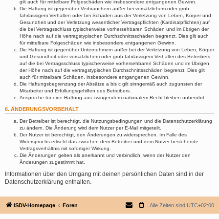
gilt auch für mittelbare Folgeschäden wie insbesondere entgangenen Gewinn.
Die Haftung ist gegenüber Verbrauchern außer bei vorsätzlichem oder grob
fahrlässigem Verhalten oder bei Schäden aus der Verletzung von Leben, Körper und
Gesundheit und der Verletzung wesentlicher Vertragspflichten (Kardinalpflichten) auf
die bei Vertragsschluss typischerweise vorhersehbaren Schäden und im übrigen der
Höhe nach auf die vertragstypischen Durchschnittsschäden begrenzt. Dies gilt auch
für mittelbare Folgeschäden wie insbesondere entgangenen Gewinn.
Die Haftung ist gegenüber Unternehmern außer bei der Verletzung von Leben, Körper
und Gesundheit oder vorsätzlichem oder grob fahrlässigem Verhalten des Betreibers
auf die bei Vertragsschluss typischerweise vorhersehbaren Schäden und im Übrigen
der Höhe nach auf die vertragstypischen Durchschnittsschäden begrenzt. Dies gilt
auch für mittelbare Schäden, insbesondere entgangenen Gewinn.
Die Haftungsbegrenzung der Absätze a bis c gilt sinngemäß auch zugunsten der
Mitarbeiter und Erfüllungsgehilfen des Betreibers.
Ansprüche für eine Haftung aus zwingendem nationalem Recht bleiben unberührt.
6. ÄNDERUNGSVORBEHALT
Der Betreiber ist berechtigt, die Nutzungsbedingungen und die Datenschutzerklärung
zu ändern. Die Änderung wird dem Nutzer per E-Mail mitgeteilt.
Der Nutzer ist berechtigt, den Änderungen zu widersprechen. Im Falle des
Widerspruchs erlischt das zwischen dem Betreiber und dem Nutzer bestehende
Vertragsverhältnis mit sofortiger Wirkung.
Die Änderungen gelten als anerkannt und verbindlich, wenn der Nutzer den
Änderungen zugestimmt hat.
Informationen über den Umgang mit deinen persönlichen Daten sind in der
Datenschutzerklärung enthalten.
ISDV-Homepage
Foren
Alle Zeiten sind
UTC+02:00