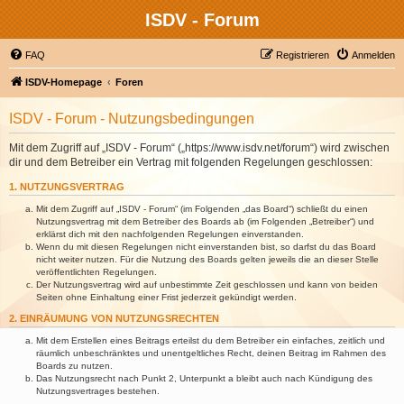
ISDV - Forum
FAQ
Registrieren
Anmelden
ISDV-Homepage
Foren
ISDV - Forum - Nutzungsbedingungen
Mit dem Zugriff auf „ISDV - Forum“ („https://www.isdv.net/forum“) wird zwischen
dir und dem Betreiber ein Vertrag mit folgenden Regelungen geschlossen:
1. NUTZUNGSVERTRAG
Mit dem Zugriff auf „ISDV - Forum“ (im Folgenden „das Board“) schließt du einen
Nutzungsvertrag mit dem Betreiber des Boards ab (im Folgenden „Betreiber“) und
erklärst dich mit den nachfolgenden Regelungen einverstanden.
Wenn du mit diesen Regelungen nicht einverstanden bist, so darfst du das Board
nicht weiter nutzen. Für die Nutzung des Boards gelten jeweils die an dieser Stelle
veröffentlichten Regelungen.
Der Nutzungsvertrag wird auf unbestimmte Zeit geschlossen und kann von beiden
Seiten ohne Einhaltung einer Frist jederzeit gekündigt werden.
2. EINRÄUMUNG VON NUTZUNGSRECHTEN
Mit dem Erstellen eines Beitrags erteilst du dem Betreiber ein einfaches, zeitlich und
räumlich unbeschränktes und unentgeltliches Recht, deinen Beitrag im Rahmen des
Boards zu nutzen.
Das Nutzungsrecht nach Punkt 2, Unterpunkt a bleibt auch nach Kündigung des
Nutzungsvertrages bestehen.