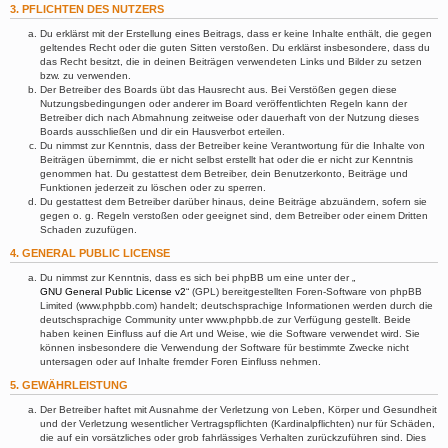
3. PFLICHTEN DES NUTZERS
Du erklärst mit der Erstellung eines Beitrags, dass er keine Inhalte enthält, die gegen
geltendes Recht oder die guten Sitten verstoßen. Du erklärst insbesondere, dass du
das Recht besitzt, die in deinen Beiträgen verwendeten Links und Bilder zu setzen
bzw. zu verwenden.
Der Betreiber des Boards übt das Hausrecht aus. Bei Verstößen gegen diese
Nutzungsbedingungen oder anderer im Board veröffentlichten Regeln kann der
Betreiber dich nach Abmahnung zeitweise oder dauerhaft von der Nutzung dieses
Boards ausschließen und dir ein Hausverbot erteilen.
Du nimmst zur Kenntnis, dass der Betreiber keine Verantwortung für die Inhalte von
Beiträgen übernimmt, die er nicht selbst erstellt hat oder die er nicht zur Kenntnis
genommen hat. Du gestattest dem Betreiber, dein Benutzerkonto, Beiträge und
Funktionen jederzeit zu löschen oder zu sperren.
Du gestattest dem Betreiber darüber hinaus, deine Beiträge abzuändern, sofern sie
gegen o. g. Regeln verstoßen oder geeignet sind, dem Betreiber oder einem Dritten
Schaden zuzufügen.
4. GENERAL PUBLIC LICENSE
Du nimmst zur Kenntnis, dass es sich bei phpBB um eine unter der „
GNU General Public License v2
“ (GPL) bereitgestellten Foren-Software von phpBB
Limited (www.phpbb.com) handelt; deutschsprachige Informationen werden durch die
deutschsprachige Community unter www.phpbb.de zur Verfügung gestellt. Beide
haben keinen Einfluss auf die Art und Weise, wie die Software verwendet wird. Sie
können insbesondere die Verwendung der Software für bestimmte Zwecke nicht
untersagen oder auf Inhalte fremder Foren Einfluss nehmen.
5. GEWÄHRLEISTUNG
Der Betreiber haftet mit Ausnahme der Verletzung von Leben, Körper und Gesundheit
und der Verletzung wesentlicher Vertragspflichten (Kardinalpflichten) nur für Schäden,
die auf ein vorsätzliches oder grob fahrlässiges Verhalten zurückzuführen sind. Dies