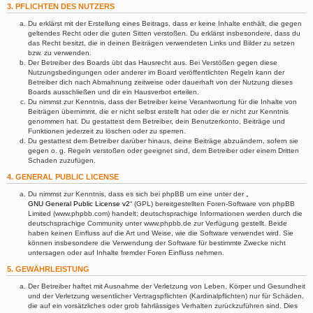
3. PFLICHTEN DES NUTZERS
Du erklärst mit der Erstellung eines Beitrags, dass er keine Inhalte enthält, die gegen
geltendes Recht oder die guten Sitten verstoßen. Du erklärst insbesondere, dass du
das Recht besitzt, die in deinen Beiträgen verwendeten Links und Bilder zu setzen
bzw. zu verwenden.
Der Betreiber des Boards übt das Hausrecht aus. Bei Verstößen gegen diese
Nutzungsbedingungen oder anderer im Board veröffentlichten Regeln kann der
Betreiber dich nach Abmahnung zeitweise oder dauerhaft von der Nutzung dieses
Boards ausschließen und dir ein Hausverbot erteilen.
Du nimmst zur Kenntnis, dass der Betreiber keine Verantwortung für die Inhalte von
Beiträgen übernimmt, die er nicht selbst erstellt hat oder die er nicht zur Kenntnis
genommen hat. Du gestattest dem Betreiber, dein Benutzerkonto, Beiträge und
Funktionen jederzeit zu löschen oder zu sperren.
Du gestattest dem Betreiber darüber hinaus, deine Beiträge abzuändern, sofern sie
gegen o. g. Regeln verstoßen oder geeignet sind, dem Betreiber oder einem Dritten
Schaden zuzufügen.
4. GENERAL PUBLIC LICENSE
Du nimmst zur Kenntnis, dass es sich bei phpBB um eine unter der „
GNU General Public License v2
“ (GPL) bereitgestellten Foren-Software von phpBB
Limited (www.phpbb.com) handelt; deutschsprachige Informationen werden durch die
deutschsprachige Community unter www.phpbb.de zur Verfügung gestellt. Beide
haben keinen Einfluss auf die Art und Weise, wie die Software verwendet wird. Sie
können insbesondere die Verwendung der Software für bestimmte Zwecke nicht
untersagen oder auf Inhalte fremder Foren Einfluss nehmen.
5. GEWÄHRLEISTUNG
Der Betreiber haftet mit Ausnahme der Verletzung von Leben, Körper und Gesundheit
und der Verletzung wesentlicher Vertragspflichten (Kardinalpflichten) nur für Schäden,
die auf ein vorsätzliches oder grob fahrlässiges Verhalten zurückzuführen sind. Dies