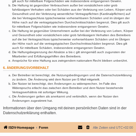
gilt auch für mittelbare Folgeschäden wie insbesondere entgangenen Gewinn.
Die Haftung ist gegenüber Verbrauchern außer bei vorsätzlichem oder grob
fahrlässigem Verhalten oder bei Schäden aus der Verletzung von Leben, Körper und
Gesundheit und der Verletzung wesentlicher Vertragspflichten (Kardinalpflichten) auf
die bei Vertragsschluss typischerweise vorhersehbaren Schäden und im übrigen der
Höhe nach auf die vertragstypischen Durchschnittsschäden begrenzt. Dies gilt auch
für mittelbare Folgeschäden wie insbesondere entgangenen Gewinn.
Die Haftung ist gegenüber Unternehmern außer bei der Verletzung von Leben, Körper
und Gesundheit oder vorsätzlichem oder grob fahrlässigem Verhalten des Betreibers
auf die bei Vertragsschluss typischerweise vorhersehbaren Schäden und im Übrigen
der Höhe nach auf die vertragstypischen Durchschnittsschäden begrenzt. Dies gilt
auch für mittelbare Schäden, insbesondere entgangenen Gewinn.
Die Haftungsbegrenzung der Absätze a bis c gilt sinngemäß auch zugunsten der
Mitarbeiter und Erfüllungsgehilfen des Betreibers.
Ansprüche für eine Haftung aus zwingendem nationalem Recht bleiben unberührt.
6. ÄNDERUNGSVORBEHALT
Der Betreiber ist berechtigt, die Nutzungsbedingungen und die Datenschutzerklärung
zu ändern. Die Änderung wird dem Nutzer per E-Mail mitgeteilt.
Der Nutzer ist berechtigt, den Änderungen zu widersprechen. Im Falle des
Widerspruchs erlischt das zwischen dem Betreiber und dem Nutzer bestehende
Vertragsverhältnis mit sofortiger Wirkung.
Die Änderungen gelten als anerkannt und verbindlich, wenn der Nutzer den
Änderungen zugestimmt hat.
Informationen über den Umgang mit deinen persönlichen Daten sind in der
Datenschutzerklärung enthalten.
ISDV-Homepage
Foren
Alle Zeiten sind
UTC+02:00