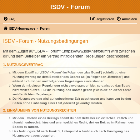
ISDV - Forum
FAQ
Registrieren
Anmelden
ISDV-Homepage
Foren
ISDV - Forum - Nutzungsbedingungen
Mit dem Zugriff auf „ISDV - Forum“ („https://www.isdv.net/forum“) wird zwischen
dir und dem Betreiber ein Vertrag mit folgenden Regelungen geschlossen:
1. NUTZUNGSVERTRAG
Mit dem Zugriff auf „ISDV - Forum“ (im Folgenden „das Board“) schließt du einen
Nutzungsvertrag mit dem Betreiber des Boards ab (im Folgenden „Betreiber“) und
erklärst dich mit den nachfolgenden Regelungen einverstanden.
Wenn du mit diesen Regelungen nicht einverstanden bist, so darfst du das Board
nicht weiter nutzen. Für die Nutzung des Boards gelten jeweils die an dieser Stelle
veröffentlichten Regelungen.
Der Nutzungsvertrag wird auf unbestimmte Zeit geschlossen und kann von beiden
Seiten ohne Einhaltung einer Frist jederzeit gekündigt werden.
2. EINRÄUMUNG VON NUTZUNGSRECHTEN
Mit dem Erstellen eines Beitrags erteilst du dem Betreiber ein einfaches, zeitlich und
räumlich unbeschränktes und unentgeltliches Recht, deinen Beitrag im Rahmen des
Boards zu nutzen.
Das Nutzungsrecht nach Punkt 2, Unterpunkt a bleibt auch nach Kündigung des
Nutzungsvertrages bestehen.