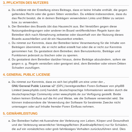
3. PFLICHTEN DES NUTZERS
Du erklärst mit der Erstellung eines Beitrags, dass er keine Inhalte enthält, die gegen
geltendes Recht oder die guten Sitten verstoßen. Du erklärst insbesondere, dass du
das Recht besitzt, die in deinen Beiträgen verwendeten Links und Bilder zu setzen
bzw. zu verwenden.
Der Betreiber des Boards übt das Hausrecht aus. Bei Verstößen gegen diese
Nutzungsbedingungen oder anderer im Board veröffentlichten Regeln kann der
Betreiber dich nach Abmahnung zeitweise oder dauerhaft von der Nutzung dieses
Boards ausschließen und dir ein Hausverbot erteilen.
Du nimmst zur Kenntnis, dass der Betreiber keine Verantwortung für die Inhalte von
Beiträgen übernimmt, die er nicht selbst erstellt hat oder die er nicht zur Kenntnis
genommen hat. Du gestattest dem Betreiber, dein Benutzerkonto, Beiträge und
Funktionen jederzeit zu löschen oder zu sperren.
Du gestattest dem Betreiber darüber hinaus, deine Beiträge abzuändern, sofern sie
gegen o. g. Regeln verstoßen oder geeignet sind, dem Betreiber oder einem Dritten
Schaden zuzufügen.
4. GENERAL PUBLIC LICENSE
Du nimmst zur Kenntnis, dass es sich bei phpBB um eine unter der „
GNU General Public License v2
“ (GPL) bereitgestellten Foren-Software von phpBB
Limited (www.phpbb.com) handelt; deutschsprachige Informationen werden durch die
deutschsprachige Community unter www.phpbb.de zur Verfügung gestellt. Beide
haben keinen Einfluss auf die Art und Weise, wie die Software verwendet wird. Sie
können insbesondere die Verwendung der Software für bestimmte Zwecke nicht
untersagen oder auf Inhalte fremder Foren Einfluss nehmen.
5. GEWÄHRLEISTUNG
Der Betreiber haftet mit Ausnahme der Verletzung von Leben, Körper und Gesundheit
und der Verletzung wesentlicher Vertragspflichten (Kardinalpflichten) nur für Schäden,
die auf ein vorsätzliches oder grob fahrlässiges Verhalten zurückzuführen sind. Dies