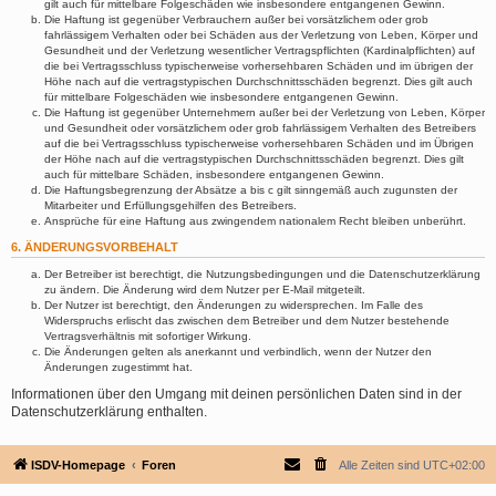
gilt auch für mittelbare Folgeschäden wie insbesondere entgangenen Gewinn.
Die Haftung ist gegenüber Verbrauchern außer bei vorsätzlichem oder grob
fahrlässigem Verhalten oder bei Schäden aus der Verletzung von Leben, Körper und
Gesundheit und der Verletzung wesentlicher Vertragspflichten (Kardinalpflichten) auf
die bei Vertragsschluss typischerweise vorhersehbaren Schäden und im übrigen der
Höhe nach auf die vertragstypischen Durchschnittsschäden begrenzt. Dies gilt auch
für mittelbare Folgeschäden wie insbesondere entgangenen Gewinn.
Die Haftung ist gegenüber Unternehmern außer bei der Verletzung von Leben, Körper
und Gesundheit oder vorsätzlichem oder grob fahrlässigem Verhalten des Betreibers
auf die bei Vertragsschluss typischerweise vorhersehbaren Schäden und im Übrigen
der Höhe nach auf die vertragstypischen Durchschnittsschäden begrenzt. Dies gilt
auch für mittelbare Schäden, insbesondere entgangenen Gewinn.
Die Haftungsbegrenzung der Absätze a bis c gilt sinngemäß auch zugunsten der
Mitarbeiter und Erfüllungsgehilfen des Betreibers.
Ansprüche für eine Haftung aus zwingendem nationalem Recht bleiben unberührt.
6. ÄNDERUNGSVORBEHALT
Der Betreiber ist berechtigt, die Nutzungsbedingungen und die Datenschutzerklärung
zu ändern. Die Änderung wird dem Nutzer per E-Mail mitgeteilt.
Der Nutzer ist berechtigt, den Änderungen zu widersprechen. Im Falle des
Widerspruchs erlischt das zwischen dem Betreiber und dem Nutzer bestehende
Vertragsverhältnis mit sofortiger Wirkung.
Die Änderungen gelten als anerkannt und verbindlich, wenn der Nutzer den
Änderungen zugestimmt hat.
Informationen über den Umgang mit deinen persönlichen Daten sind in der
Datenschutzerklärung enthalten.
ISDV-Homepage
Foren
Alle Zeiten sind
UTC+02:00