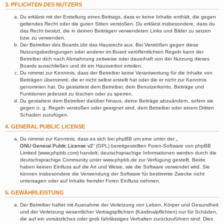
3. PFLICHTEN DES NUTZERS
Du erklärst mit der Erstellung eines Beitrags, dass er keine Inhalte enthält, die gegen
geltendes Recht oder die guten Sitten verstoßen. Du erklärst insbesondere, dass du
das Recht besitzt, die in deinen Beiträgen verwendeten Links und Bilder zu setzen
bzw. zu verwenden.
Der Betreiber des Boards übt das Hausrecht aus. Bei Verstößen gegen diese
Nutzungsbedingungen oder anderer im Board veröffentlichten Regeln kann der
Betreiber dich nach Abmahnung zeitweise oder dauerhaft von der Nutzung dieses
Boards ausschließen und dir ein Hausverbot erteilen.
Du nimmst zur Kenntnis, dass der Betreiber keine Verantwortung für die Inhalte von
Beiträgen übernimmt, die er nicht selbst erstellt hat oder die er nicht zur Kenntnis
genommen hat. Du gestattest dem Betreiber, dein Benutzerkonto, Beiträge und
Funktionen jederzeit zu löschen oder zu sperren.
Du gestattest dem Betreiber darüber hinaus, deine Beiträge abzuändern, sofern sie
gegen o. g. Regeln verstoßen oder geeignet sind, dem Betreiber oder einem Dritten
Schaden zuzufügen.
4. GENERAL PUBLIC LICENSE
Du nimmst zur Kenntnis, dass es sich bei phpBB um eine unter der „
GNU General Public License v2
“ (GPL) bereitgestellten Foren-Software von phpBB
Limited (www.phpbb.com) handelt; deutschsprachige Informationen werden durch die
deutschsprachige Community unter www.phpbb.de zur Verfügung gestellt. Beide
haben keinen Einfluss auf die Art und Weise, wie die Software verwendet wird. Sie
können insbesondere die Verwendung der Software für bestimmte Zwecke nicht
untersagen oder auf Inhalte fremder Foren Einfluss nehmen.
5. GEWÄHRLEISTUNG
Der Betreiber haftet mit Ausnahme der Verletzung von Leben, Körper und Gesundheit
und der Verletzung wesentlicher Vertragspflichten (Kardinalpflichten) nur für Schäden,
die auf ein vorsätzliches oder grob fahrlässiges Verhalten zurückzuführen sind. Dies