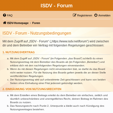
ISDV - Forum
FAQ
Registrieren
Anmelden
ISDV-Homepage
Foren
ISDV - Forum - Nutzungsbedingungen
Mit dem Zugriff auf „ISDV - Forum“ („https://www.isdv.net/forum“) wird zwischen
dir und dem Betreiber ein Vertrag mit folgenden Regelungen geschlossen:
1. NUTZUNGSVERTRAG
Mit dem Zugriff auf „ISDV - Forum“ (im Folgenden „das Board“) schließt du einen
Nutzungsvertrag mit dem Betreiber des Boards ab (im Folgenden „Betreiber“) und
erklärst dich mit den nachfolgenden Regelungen einverstanden.
Wenn du mit diesen Regelungen nicht einverstanden bist, so darfst du das Board
nicht weiter nutzen. Für die Nutzung des Boards gelten jeweils die an dieser Stelle
veröffentlichten Regelungen.
Der Nutzungsvertrag wird auf unbestimmte Zeit geschlossen und kann von beiden
Seiten ohne Einhaltung einer Frist jederzeit gekündigt werden.
2. EINRÄUMUNG VON NUTZUNGSRECHTEN
Mit dem Erstellen eines Beitrags erteilst du dem Betreiber ein einfaches, zeitlich und
räumlich unbeschränktes und unentgeltliches Recht, deinen Beitrag im Rahmen des
Boards zu nutzen.
Das Nutzungsrecht nach Punkt 2, Unterpunkt a bleibt auch nach Kündigung des
Nutzungsvertrages bestehen.