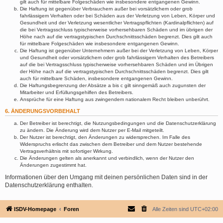
gilt auch für mittelbare Folgeschäden wie insbesondere entgangenen Gewinn.
Die Haftung ist gegenüber Verbrauchern außer bei vorsätzlichem oder grob
fahrlässigem Verhalten oder bei Schäden aus der Verletzung von Leben, Körper und
Gesundheit und der Verletzung wesentlicher Vertragspflichten (Kardinalpflichten) auf
die bei Vertragsschluss typischerweise vorhersehbaren Schäden und im übrigen der
Höhe nach auf die vertragstypischen Durchschnittsschäden begrenzt. Dies gilt auch
für mittelbare Folgeschäden wie insbesondere entgangenen Gewinn.
Die Haftung ist gegenüber Unternehmern außer bei der Verletzung von Leben, Körper
und Gesundheit oder vorsätzlichem oder grob fahrlässigem Verhalten des Betreibers
auf die bei Vertragsschluss typischerweise vorhersehbaren Schäden und im Übrigen
der Höhe nach auf die vertragstypischen Durchschnittsschäden begrenzt. Dies gilt
auch für mittelbare Schäden, insbesondere entgangenen Gewinn.
Die Haftungsbegrenzung der Absätze a bis c gilt sinngemäß auch zugunsten der
Mitarbeiter und Erfüllungsgehilfen des Betreibers.
Ansprüche für eine Haftung aus zwingendem nationalem Recht bleiben unberührt.
6. ÄNDERUNGSVORBEHALT
Der Betreiber ist berechtigt, die Nutzungsbedingungen und die Datenschutzerklärung
zu ändern. Die Änderung wird dem Nutzer per E-Mail mitgeteilt.
Der Nutzer ist berechtigt, den Änderungen zu widersprechen. Im Falle des
Widerspruchs erlischt das zwischen dem Betreiber und dem Nutzer bestehende
Vertragsverhältnis mit sofortiger Wirkung.
Die Änderungen gelten als anerkannt und verbindlich, wenn der Nutzer den
Änderungen zugestimmt hat.
Informationen über den Umgang mit deinen persönlichen Daten sind in der
Datenschutzerklärung enthalten.
ISDV-Homepage
Foren
Alle Zeiten sind
UTC+02:00