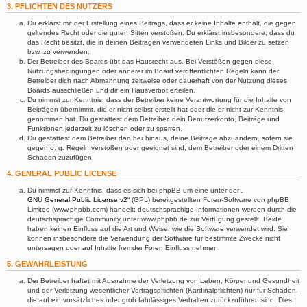
3. PFLICHTEN DES NUTZERS
Du erklärst mit der Erstellung eines Beitrags, dass er keine Inhalte enthält, die gegen
geltendes Recht oder die guten Sitten verstoßen. Du erklärst insbesondere, dass du
das Recht besitzt, die in deinen Beiträgen verwendeten Links und Bilder zu setzen
bzw. zu verwenden.
Der Betreiber des Boards übt das Hausrecht aus. Bei Verstößen gegen diese
Nutzungsbedingungen oder anderer im Board veröffentlichten Regeln kann der
Betreiber dich nach Abmahnung zeitweise oder dauerhaft von der Nutzung dieses
Boards ausschließen und dir ein Hausverbot erteilen.
Du nimmst zur Kenntnis, dass der Betreiber keine Verantwortung für die Inhalte von
Beiträgen übernimmt, die er nicht selbst erstellt hat oder die er nicht zur Kenntnis
genommen hat. Du gestattest dem Betreiber, dein Benutzerkonto, Beiträge und
Funktionen jederzeit zu löschen oder zu sperren.
Du gestattest dem Betreiber darüber hinaus, deine Beiträge abzuändern, sofern sie
gegen o. g. Regeln verstoßen oder geeignet sind, dem Betreiber oder einem Dritten
Schaden zuzufügen.
4. GENERAL PUBLIC LICENSE
Du nimmst zur Kenntnis, dass es sich bei phpBB um eine unter der „
GNU General Public License v2
“ (GPL) bereitgestellten Foren-Software von phpBB
Limited (www.phpbb.com) handelt; deutschsprachige Informationen werden durch die
deutschsprachige Community unter www.phpbb.de zur Verfügung gestellt. Beide
haben keinen Einfluss auf die Art und Weise, wie die Software verwendet wird. Sie
können insbesondere die Verwendung der Software für bestimmte Zwecke nicht
untersagen oder auf Inhalte fremder Foren Einfluss nehmen.
5. GEWÄHRLEISTUNG
Der Betreiber haftet mit Ausnahme der Verletzung von Leben, Körper und Gesundheit
und der Verletzung wesentlicher Vertragspflichten (Kardinalpflichten) nur für Schäden,
die auf ein vorsätzliches oder grob fahrlässiges Verhalten zurückzuführen sind. Dies