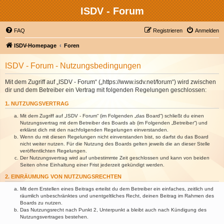
ISDV - Forum
FAQ
Registrieren
Anmelden
ISDV-Homepage
Foren
ISDV - Forum - Nutzungsbedingungen
Mit dem Zugriff auf „ISDV - Forum“ („https://www.isdv.net/forum“) wird zwischen
dir und dem Betreiber ein Vertrag mit folgenden Regelungen geschlossen:
1. NUTZUNGSVERTRAG
Mit dem Zugriff auf „ISDV - Forum“ (im Folgenden „das Board“) schließt du einen
Nutzungsvertrag mit dem Betreiber des Boards ab (im Folgenden „Betreiber“) und
erklärst dich mit den nachfolgenden Regelungen einverstanden.
Wenn du mit diesen Regelungen nicht einverstanden bist, so darfst du das Board
nicht weiter nutzen. Für die Nutzung des Boards gelten jeweils die an dieser Stelle
veröffentlichten Regelungen.
Der Nutzungsvertrag wird auf unbestimmte Zeit geschlossen und kann von beiden
Seiten ohne Einhaltung einer Frist jederzeit gekündigt werden.
2. EINRÄUMUNG VON NUTZUNGSRECHTEN
Mit dem Erstellen eines Beitrags erteilst du dem Betreiber ein einfaches, zeitlich und
räumlich unbeschränktes und unentgeltliches Recht, deinen Beitrag im Rahmen des
Boards zu nutzen.
Das Nutzungsrecht nach Punkt 2, Unterpunkt a bleibt auch nach Kündigung des
Nutzungsvertrages bestehen.