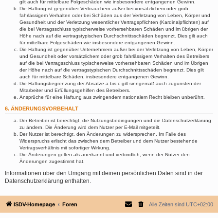
gilt auch für mittelbare Folgeschäden wie insbesondere entgangenen Gewinn.
Die Haftung ist gegenüber Verbrauchern außer bei vorsätzlichem oder grob
fahrlässigem Verhalten oder bei Schäden aus der Verletzung von Leben, Körper und
Gesundheit und der Verletzung wesentlicher Vertragspflichten (Kardinalpflichten) auf
die bei Vertragsschluss typischerweise vorhersehbaren Schäden und im übrigen der
Höhe nach auf die vertragstypischen Durchschnittsschäden begrenzt. Dies gilt auch
für mittelbare Folgeschäden wie insbesondere entgangenen Gewinn.
Die Haftung ist gegenüber Unternehmern außer bei der Verletzung von Leben, Körper
und Gesundheit oder vorsätzlichem oder grob fahrlässigem Verhalten des Betreibers
auf die bei Vertragsschluss typischerweise vorhersehbaren Schäden und im Übrigen
der Höhe nach auf die vertragstypischen Durchschnittsschäden begrenzt. Dies gilt
auch für mittelbare Schäden, insbesondere entgangenen Gewinn.
Die Haftungsbegrenzung der Absätze a bis c gilt sinngemäß auch zugunsten der
Mitarbeiter und Erfüllungsgehilfen des Betreibers.
Ansprüche für eine Haftung aus zwingendem nationalem Recht bleiben unberührt.
6. ÄNDERUNGSVORBEHALT
Der Betreiber ist berechtigt, die Nutzungsbedingungen und die Datenschutzerklärung
zu ändern. Die Änderung wird dem Nutzer per E-Mail mitgeteilt.
Der Nutzer ist berechtigt, den Änderungen zu widersprechen. Im Falle des
Widerspruchs erlischt das zwischen dem Betreiber und dem Nutzer bestehende
Vertragsverhältnis mit sofortiger Wirkung.
Die Änderungen gelten als anerkannt und verbindlich, wenn der Nutzer den
Änderungen zugestimmt hat.
Informationen über den Umgang mit deinen persönlichen Daten sind in der
Datenschutzerklärung enthalten.
ISDV-Homepage
Foren
Alle Zeiten sind
UTC+02:00