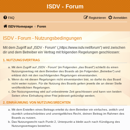
ISDV - Forum
FAQ
Registrieren
Anmelden
ISDV-Homepage
Foren
ISDV - Forum - Nutzungsbedingungen
Mit dem Zugriff auf „ISDV - Forum“ („https://www.isdv.net/forum“) wird zwischen
dir und dem Betreiber ein Vertrag mit folgenden Regelungen geschlossen:
1. NUTZUNGSVERTRAG
Mit dem Zugriff auf „ISDV - Forum“ (im Folgenden „das Board“) schließt du einen
Nutzungsvertrag mit dem Betreiber des Boards ab (im Folgenden „Betreiber“) und
erklärst dich mit den nachfolgenden Regelungen einverstanden.
Wenn du mit diesen Regelungen nicht einverstanden bist, so darfst du das Board
nicht weiter nutzen. Für die Nutzung des Boards gelten jeweils die an dieser Stelle
veröffentlichten Regelungen.
Der Nutzungsvertrag wird auf unbestimmte Zeit geschlossen und kann von beiden
Seiten ohne Einhaltung einer Frist jederzeit gekündigt werden.
2. EINRÄUMUNG VON NUTZUNGSRECHTEN
Mit dem Erstellen eines Beitrags erteilst du dem Betreiber ein einfaches, zeitlich und
räumlich unbeschränktes und unentgeltliches Recht, deinen Beitrag im Rahmen des
Boards zu nutzen.
Das Nutzungsrecht nach Punkt 2, Unterpunkt a bleibt auch nach Kündigung des
Nutzungsvertrages bestehen.