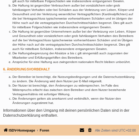
gilt auch für mittelbare Folgeschäden wie insbesondere entgangenen Gewinn.
Die Haftung ist gegenüber Verbrauchern außer bei vorsätzlichem oder grob
fahrlässigem Verhalten oder bei Schäden aus der Verletzung von Leben, Körper und
Gesundheit und der Verletzung wesentlicher Vertragspflichten (Kardinalpflichten) auf
die bei Vertragsschluss typischerweise vorhersehbaren Schäden und im übrigen der
Höhe nach auf die vertragstypischen Durchschnittsschäden begrenzt. Dies gilt auch
für mittelbare Folgeschäden wie insbesondere entgangenen Gewinn.
Die Haftung ist gegenüber Unternehmern außer bei der Verletzung von Leben, Körper
und Gesundheit oder vorsätzlichem oder grob fahrlässigem Verhalten des Betreibers
auf die bei Vertragsschluss typischerweise vorhersehbaren Schäden und im Übrigen
der Höhe nach auf die vertragstypischen Durchschnittsschäden begrenzt. Dies gilt
auch für mittelbare Schäden, insbesondere entgangenen Gewinn.
Die Haftungsbegrenzung der Absätze a bis c gilt sinngemäß auch zugunsten der
Mitarbeiter und Erfüllungsgehilfen des Betreibers.
Ansprüche für eine Haftung aus zwingendem nationalem Recht bleiben unberührt.
6. ÄNDERUNGSVORBEHALT
Der Betreiber ist berechtigt, die Nutzungsbedingungen und die Datenschutzerklärung
zu ändern. Die Änderung wird dem Nutzer per E-Mail mitgeteilt.
Der Nutzer ist berechtigt, den Änderungen zu widersprechen. Im Falle des
Widerspruchs erlischt das zwischen dem Betreiber und dem Nutzer bestehende
Vertragsverhältnis mit sofortiger Wirkung.
Die Änderungen gelten als anerkannt und verbindlich, wenn der Nutzer den
Änderungen zugestimmt hat.
Informationen über den Umgang mit deinen persönlichen Daten sind in der
Datenschutzerklärung enthalten.
ISDV-Homepage
Foren
Alle Zeiten sind
UTC+02:00