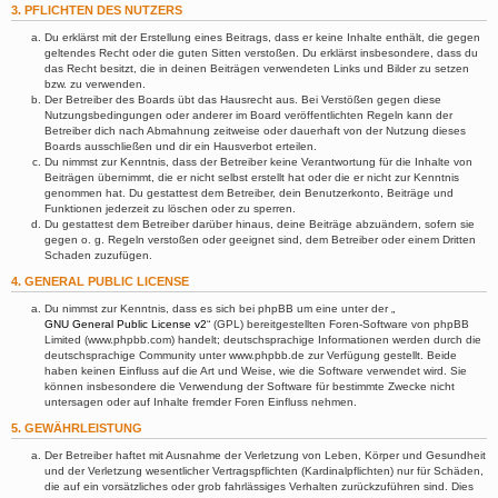
3. PFLICHTEN DES NUTZERS
Du erklärst mit der Erstellung eines Beitrags, dass er keine Inhalte enthält, die gegen
geltendes Recht oder die guten Sitten verstoßen. Du erklärst insbesondere, dass du
das Recht besitzt, die in deinen Beiträgen verwendeten Links und Bilder zu setzen
bzw. zu verwenden.
Der Betreiber des Boards übt das Hausrecht aus. Bei Verstößen gegen diese
Nutzungsbedingungen oder anderer im Board veröffentlichten Regeln kann der
Betreiber dich nach Abmahnung zeitweise oder dauerhaft von der Nutzung dieses
Boards ausschließen und dir ein Hausverbot erteilen.
Du nimmst zur Kenntnis, dass der Betreiber keine Verantwortung für die Inhalte von
Beiträgen übernimmt, die er nicht selbst erstellt hat oder die er nicht zur Kenntnis
genommen hat. Du gestattest dem Betreiber, dein Benutzerkonto, Beiträge und
Funktionen jederzeit zu löschen oder zu sperren.
Du gestattest dem Betreiber darüber hinaus, deine Beiträge abzuändern, sofern sie
gegen o. g. Regeln verstoßen oder geeignet sind, dem Betreiber oder einem Dritten
Schaden zuzufügen.
4. GENERAL PUBLIC LICENSE
Du nimmst zur Kenntnis, dass es sich bei phpBB um eine unter der „
GNU General Public License v2
“ (GPL) bereitgestellten Foren-Software von phpBB
Limited (www.phpbb.com) handelt; deutschsprachige Informationen werden durch die
deutschsprachige Community unter www.phpbb.de zur Verfügung gestellt. Beide
haben keinen Einfluss auf die Art und Weise, wie die Software verwendet wird. Sie
können insbesondere die Verwendung der Software für bestimmte Zwecke nicht
untersagen oder auf Inhalte fremder Foren Einfluss nehmen.
5. GEWÄHRLEISTUNG
Der Betreiber haftet mit Ausnahme der Verletzung von Leben, Körper und Gesundheit
und der Verletzung wesentlicher Vertragspflichten (Kardinalpflichten) nur für Schäden,
die auf ein vorsätzliches oder grob fahrlässiges Verhalten zurückzuführen sind. Dies