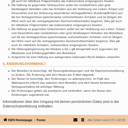
gilt auch für mittelbare Folgeschäden wie insbesondere entgangenen Gewinn.
Die Haftung ist gegenüber Verbrauchern außer bei vorsätzlichem oder grob
fahrlässigem Verhalten oder bei Schäden aus der Verletzung von Leben, Körper und
Gesundheit und der Verletzung wesentlicher Vertragspflichten (Kardinalpflichten) auf
die bei Vertragsschluss typischerweise vorhersehbaren Schäden und im übrigen der
Höhe nach auf die vertragstypischen Durchschnittsschäden begrenzt. Dies gilt auch
für mittelbare Folgeschäden wie insbesondere entgangenen Gewinn.
Die Haftung ist gegenüber Unternehmern außer bei der Verletzung von Leben, Körper
und Gesundheit oder vorsätzlichem oder grob fahrlässigem Verhalten des Betreibers
auf die bei Vertragsschluss typischerweise vorhersehbaren Schäden und im Übrigen
der Höhe nach auf die vertragstypischen Durchschnittsschäden begrenzt. Dies gilt
auch für mittelbare Schäden, insbesondere entgangenen Gewinn.
Die Haftungsbegrenzung der Absätze a bis c gilt sinngemäß auch zugunsten der
Mitarbeiter und Erfüllungsgehilfen des Betreibers.
Ansprüche für eine Haftung aus zwingendem nationalem Recht bleiben unberührt.
6. ÄNDERUNGSVORBEHALT
Der Betreiber ist berechtigt, die Nutzungsbedingungen und die Datenschutzerklärung
zu ändern. Die Änderung wird dem Nutzer per E-Mail mitgeteilt.
Der Nutzer ist berechtigt, den Änderungen zu widersprechen. Im Falle des
Widerspruchs erlischt das zwischen dem Betreiber und dem Nutzer bestehende
Vertragsverhältnis mit sofortiger Wirkung.
Die Änderungen gelten als anerkannt und verbindlich, wenn der Nutzer den
Änderungen zugestimmt hat.
Informationen über den Umgang mit deinen persönlichen Daten sind in der
Datenschutzerklärung enthalten.
ISDV-Homepage
Foren
Alle Zeiten sind
UTC+02:00