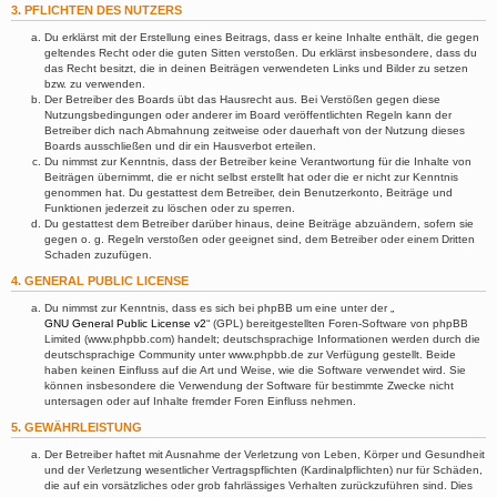
3. PFLICHTEN DES NUTZERS
Du erklärst mit der Erstellung eines Beitrags, dass er keine Inhalte enthält, die gegen
geltendes Recht oder die guten Sitten verstoßen. Du erklärst insbesondere, dass du
das Recht besitzt, die in deinen Beiträgen verwendeten Links und Bilder zu setzen
bzw. zu verwenden.
Der Betreiber des Boards übt das Hausrecht aus. Bei Verstößen gegen diese
Nutzungsbedingungen oder anderer im Board veröffentlichten Regeln kann der
Betreiber dich nach Abmahnung zeitweise oder dauerhaft von der Nutzung dieses
Boards ausschließen und dir ein Hausverbot erteilen.
Du nimmst zur Kenntnis, dass der Betreiber keine Verantwortung für die Inhalte von
Beiträgen übernimmt, die er nicht selbst erstellt hat oder die er nicht zur Kenntnis
genommen hat. Du gestattest dem Betreiber, dein Benutzerkonto, Beiträge und
Funktionen jederzeit zu löschen oder zu sperren.
Du gestattest dem Betreiber darüber hinaus, deine Beiträge abzuändern, sofern sie
gegen o. g. Regeln verstoßen oder geeignet sind, dem Betreiber oder einem Dritten
Schaden zuzufügen.
4. GENERAL PUBLIC LICENSE
Du nimmst zur Kenntnis, dass es sich bei phpBB um eine unter der „
GNU General Public License v2
“ (GPL) bereitgestellten Foren-Software von phpBB
Limited (www.phpbb.com) handelt; deutschsprachige Informationen werden durch die
deutschsprachige Community unter www.phpbb.de zur Verfügung gestellt. Beide
haben keinen Einfluss auf die Art und Weise, wie die Software verwendet wird. Sie
können insbesondere die Verwendung der Software für bestimmte Zwecke nicht
untersagen oder auf Inhalte fremder Foren Einfluss nehmen.
5. GEWÄHRLEISTUNG
Der Betreiber haftet mit Ausnahme der Verletzung von Leben, Körper und Gesundheit
und der Verletzung wesentlicher Vertragspflichten (Kardinalpflichten) nur für Schäden,
die auf ein vorsätzliches oder grob fahrlässiges Verhalten zurückzuführen sind. Dies