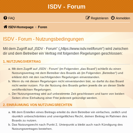
ISDV - Forum
FAQ
Registrieren
Anmelden
ISDV-Homepage
Foren
ISDV - Forum - Nutzungsbedingungen
Mit dem Zugriff auf „ISDV - Forum“ („https://www.isdv.net/forum“) wird zwischen
dir und dem Betreiber ein Vertrag mit folgenden Regelungen geschlossen:
1. NUTZUNGSVERTRAG
Mit dem Zugriff auf „ISDV - Forum“ (im Folgenden „das Board“) schließt du einen
Nutzungsvertrag mit dem Betreiber des Boards ab (im Folgenden „Betreiber“) und
erklärst dich mit den nachfolgenden Regelungen einverstanden.
Wenn du mit diesen Regelungen nicht einverstanden bist, so darfst du das Board
nicht weiter nutzen. Für die Nutzung des Boards gelten jeweils die an dieser Stelle
veröffentlichten Regelungen.
Der Nutzungsvertrag wird auf unbestimmte Zeit geschlossen und kann von beiden
Seiten ohne Einhaltung einer Frist jederzeit gekündigt werden.
2. EINRÄUMUNG VON NUTZUNGSRECHTEN
Mit dem Erstellen eines Beitrags erteilst du dem Betreiber ein einfaches, zeitlich und
räumlich unbeschränktes und unentgeltliches Recht, deinen Beitrag im Rahmen des
Boards zu nutzen.
Das Nutzungsrecht nach Punkt 2, Unterpunkt a bleibt auch nach Kündigung des
Nutzungsvertrages bestehen.