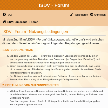
ISDV - Forum
FAQ
Registrieren
Anmelden
ISDV-Homepage
Foren
ISDV - Forum - Nutzungsbedingungen
Mit dem Zugriff auf „ISDV - Forum“ („https://www.isdv.net/forum“) wird zwischen
dir und dem Betreiber ein Vertrag mit folgenden Regelungen geschlossen:
1. NUTZUNGSVERTRAG
Mit dem Zugriff auf „ISDV - Forum“ (im Folgenden „das Board“) schließt du einen
Nutzungsvertrag mit dem Betreiber des Boards ab (im Folgenden „Betreiber“) und
erklärst dich mit den nachfolgenden Regelungen einverstanden.
Wenn du mit diesen Regelungen nicht einverstanden bist, so darfst du das Board
nicht weiter nutzen. Für die Nutzung des Boards gelten jeweils die an dieser Stelle
veröffentlichten Regelungen.
Der Nutzungsvertrag wird auf unbestimmte Zeit geschlossen und kann von beiden
Seiten ohne Einhaltung einer Frist jederzeit gekündigt werden.
2. EINRÄUMUNG VON NUTZUNGSRECHTEN
Mit dem Erstellen eines Beitrags erteilst du dem Betreiber ein einfaches, zeitlich und
räumlich unbeschränktes und unentgeltliches Recht, deinen Beitrag im Rahmen des
Boards zu nutzen.
Das Nutzungsrecht nach Punkt 2, Unterpunkt a bleibt auch nach Kündigung des
Nutzungsvertrages bestehen.