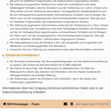
gilt auch für mittelbare Folgeschäden wie insbesondere entgangenen Gewinn.
Die Haftung ist gegenüber Verbrauchern außer bei vorsätzlichem oder grob
fahrlässigem Verhalten oder bei Schäden aus der Verletzung von Leben, Körper und
Gesundheit und der Verletzung wesentlicher Vertragspflichten (Kardinalpflichten) auf
die bei Vertragsschluss typischerweise vorhersehbaren Schäden und im übrigen der
Höhe nach auf die vertragstypischen Durchschnittsschäden begrenzt. Dies gilt auch
für mittelbare Folgeschäden wie insbesondere entgangenen Gewinn.
Die Haftung ist gegenüber Unternehmern außer bei der Verletzung von Leben, Körper
und Gesundheit oder vorsätzlichem oder grob fahrlässigem Verhalten des Betreibers
auf die bei Vertragsschluss typischerweise vorhersehbaren Schäden und im Übrigen
der Höhe nach auf die vertragstypischen Durchschnittsschäden begrenzt. Dies gilt
auch für mittelbare Schäden, insbesondere entgangenen Gewinn.
Die Haftungsbegrenzung der Absätze a bis c gilt sinngemäß auch zugunsten der
Mitarbeiter und Erfüllungsgehilfen des Betreibers.
Ansprüche für eine Haftung aus zwingendem nationalem Recht bleiben unberührt.
6. ÄNDERUNGSVORBEHALT
Der Betreiber ist berechtigt, die Nutzungsbedingungen und die Datenschutzerklärung
zu ändern. Die Änderung wird dem Nutzer per E-Mail mitgeteilt.
Der Nutzer ist berechtigt, den Änderungen zu widersprechen. Im Falle des
Widerspruchs erlischt das zwischen dem Betreiber und dem Nutzer bestehende
Vertragsverhältnis mit sofortiger Wirkung.
Die Änderungen gelten als anerkannt und verbindlich, wenn der Nutzer den
Änderungen zugestimmt hat.
Informationen über den Umgang mit deinen persönlichen Daten sind in der
Datenschutzerklärung enthalten.
ISDV-Homepage
Foren
Alle Zeiten sind
UTC+02:00