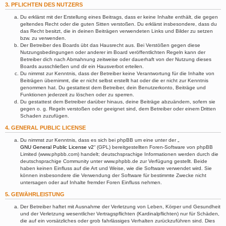
3. PFLICHTEN DES NUTZERS
Du erklärst mit der Erstellung eines Beitrags, dass er keine Inhalte enthält, die gegen
geltendes Recht oder die guten Sitten verstoßen. Du erklärst insbesondere, dass du
das Recht besitzt, die in deinen Beiträgen verwendeten Links und Bilder zu setzen
bzw. zu verwenden.
Der Betreiber des Boards übt das Hausrecht aus. Bei Verstößen gegen diese
Nutzungsbedingungen oder anderer im Board veröffentlichten Regeln kann der
Betreiber dich nach Abmahnung zeitweise oder dauerhaft von der Nutzung dieses
Boards ausschließen und dir ein Hausverbot erteilen.
Du nimmst zur Kenntnis, dass der Betreiber keine Verantwortung für die Inhalte von
Beiträgen übernimmt, die er nicht selbst erstellt hat oder die er nicht zur Kenntnis
genommen hat. Du gestattest dem Betreiber, dein Benutzerkonto, Beiträge und
Funktionen jederzeit zu löschen oder zu sperren.
Du gestattest dem Betreiber darüber hinaus, deine Beiträge abzuändern, sofern sie
gegen o. g. Regeln verstoßen oder geeignet sind, dem Betreiber oder einem Dritten
Schaden zuzufügen.
4. GENERAL PUBLIC LICENSE
Du nimmst zur Kenntnis, dass es sich bei phpBB um eine unter der „
GNU General Public License v2
“ (GPL) bereitgestellten Foren-Software von phpBB
Limited (www.phpbb.com) handelt; deutschsprachige Informationen werden durch die
deutschsprachige Community unter www.phpbb.de zur Verfügung gestellt. Beide
haben keinen Einfluss auf die Art und Weise, wie die Software verwendet wird. Sie
können insbesondere die Verwendung der Software für bestimmte Zwecke nicht
untersagen oder auf Inhalte fremder Foren Einfluss nehmen.
5. GEWÄHRLEISTUNG
Der Betreiber haftet mit Ausnahme der Verletzung von Leben, Körper und Gesundheit
und der Verletzung wesentlicher Vertragspflichten (Kardinalpflichten) nur für Schäden,
die auf ein vorsätzliches oder grob fahrlässiges Verhalten zurückzuführen sind. Dies