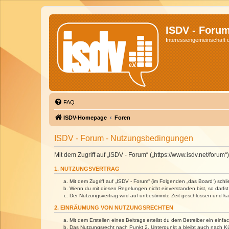
ISDV - Foru
Interessengemeinschaft de
FAQ
ISDV-Homepage
Foren
ISDV - Forum - Nutzungsbedingungen
Mit dem Zugriff auf „ISDV - Forum“ („https://www.isdv.net/foru
1. NUTZUNGSVERTRAG
Mit dem Zugriff auf „ISDV - Forum“ (im Folgenden „das Board“) sch
Wenn du mit diesen Regelungen nicht einverstanden bist, so darfst 
Der Nutzungsvertrag wird auf unbestimmte Zeit geschlossen und kan
2. EINRÄUMUNG VON NUTZUNGSRECHTEN
Mit dem Erstellen eines Beitrags erteilst du dem Betreiber ein ein
Das Nutzungsrecht nach Punkt 2, Unterpunkt a bleibt auch nach 