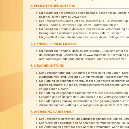
3. PFLICHTEN DES NUTZERS
Du erklärst mit der Erstellung eines Beitrags, dass er keine Inhalt
Bilder zu setzen bzw. zu verwenden.
Der Betreiber des Boards übt das Hausrecht aus. Bei Verstößen g
dieses Boards ausschließen und dir ein Hausverbot erteilen.
Du nimmst zur Kenntnis, dass der Betreiber keine Verantwortung für 
Beiträge und Funktionen jederzeit zu löschen oder zu sperren.
Du gestattest dem Betreiber darüber hinaus, deine Beiträge abzuä
4. GENERAL PUBLIC LICENSE
Du nimmst zur Kenntnis, dass es sich bei phpBB um eine unter der 
deutschsprachige Community unter www.phpbb.de zur Verfügung gest
nicht untersagen oder auf Inhalte fremder Foren Einfluss nehmen.
5. GEWÄHRLEISTUNG
Der Betreiber haftet mit Ausnahme der Verletzung von Leben, Körper
zurückzuführen sind. Dies gilt auch für mittelbare Folgeschäden 
Die Haftung ist gegenüber Verbrauchern außer bei vorsätzlichem o
(Kardinalpflichten) auf die bei Vertragsschluss typischerweise vo
entgangenen Gewinn.
Die Haftung ist gegenüber Unternehmern außer bei der Verletzung 
Schäden und im Übrigen der Höhe nach auf die vertragstypischen 
Die Haftungsbegrenzung der Absätze a bis c gilt sinngemäß auch zu
Ansprüche für eine Haftung aus zwingendem nationalem Recht blei
6. ÄNDERUNGSVORBEHALT
Der Betreiber ist berechtigt, die Nutzungsbedingungen und die Dat
Der Nutzer ist berechtigt, den Änderungen zu widersprechen. Im Fa
Die Änderungen gelten als anerkannt und verbindlich, wenn der N