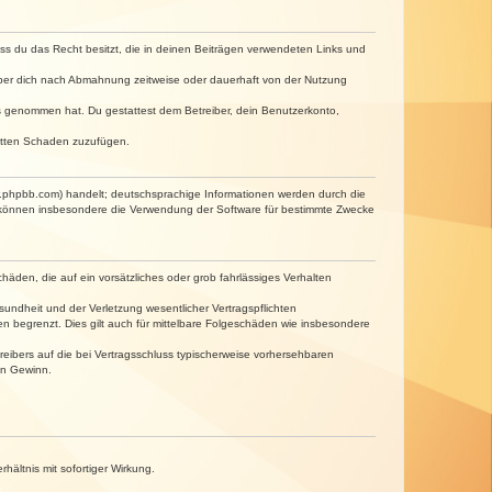
dass du das Recht besitzt, die in deinen Beiträgen verwendeten Links und
iber dich nach Abmahnung zeitweise oder dauerhaft von der Nutzung
tnis genommen hat. Du gestattest dem Betreiber, dein Benutzerkonto,
ritten Schaden zuzufügen.
w.phpbb.com) handelt; deutschsprachige Informationen werden durch die
e können insbesondere die Verwendung der Software für bestimmte Zwecke
häden, die auf ein vorsätzliches oder grob fahrlässiges Verhalten
undheit und der Verletzung wesentlicher Vertragspflichten
n begrenzt. Dies gilt auch für mittelbare Folgeschäden wie insbesondere
eibers auf die bei Vertragsschluss typischerweise vorhersehbaren
en Gewinn.
ältnis mit sofortiger Wirkung.