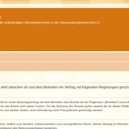
m
r selbständigen Dienstleister/Innen in der Veranstaltungswirtschaft e.V.
m“) wird zwischen dir und dem Betreiber ein Vertrag mit folgenden Regelungen gesch
ließt du einen Nutzungsvertrag mit dem Betreiber des Boards ab (im Folgenden „Betreiber“) und 
du das Board nicht weiter nutzen. Für die Nutzung des Boards gelten jeweils die an dieser Stell
n von beiden Seiten ohne Einhaltung einer Frist jederzeit gekündigt werden.
faches, zeitlich und räumlich unbeschränktes und unentgeltliches Recht, deinen Beitrag im Rahme
Kündigung des Nutzungsvertrages bestehen.