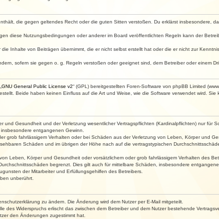
e enthält, die gegen geltendes Recht oder die guten Sitten verstoßen. Du erklärst insbesondere, 
egen diese Nutzungsbedingungen oder anderer im Board veröffentlichten Regeln kann der Betre
die Inhalte von Beiträgen übernimmt, die er nicht selbst erstellt hat oder die er nicht zur Kenn
ndern, sofern sie gegen o. g. Regeln verstoßen oder geeignet sind, dem Betreiber oder einem D
„
GNU General Public License v2
“ (GPL) bereitgestellten Foren-Software von phpBB Limited (ww
ellt. Beide haben keinen Einfluss auf die Art und Weise, wie die Software verwendet wird. Si
 und Gesundheit und der Verletzung wesentlicher Vertragspflichten (Kardinalpflichten) nur für Sc
wie insbesondere entgangenen Gewinn.
der grob fahrlässigem Verhalten oder bei Schäden aus der Verletzung von Leben, Körper und Ges
rhersehbaren Schäden und im übrigen der Höhe nach auf die vertragstypischen Durchschnittsschäde
von Leben, Körper und Gesundheit oder vorsätzlichem oder grob fahrlässigem Verhalten des Betr
Durchschnittsschäden begrenzt. Dies gilt auch für mittelbare Schäden, insbesondere entgangen
gunsten der Mitarbeiter und Erfüllungsgehilfen des Betreibers.
ben unberührt.
enschutzerklärung zu ändern. Die Änderung wird dem Nutzer per E-Mail mitgeteilt.
lle des Widerspruchs erlischt das zwischen dem Betreiber und dem Nutzer bestehende Vertragsverh
utzer den Änderungen zugestimmt hat.