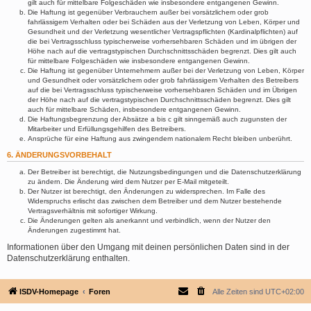
gilt auch für mittelbare Folgeschäden wie insbesondere entgangenen Gewinn.
Die Haftung ist gegenüber Verbrauchern außer bei vorsätzlichem oder grob
fahrlässigem Verhalten oder bei Schäden aus der Verletzung von Leben, Körper und
Gesundheit und der Verletzung wesentlicher Vertragspflichten (Kardinalpflichten) auf
die bei Vertragsschluss typischerweise vorhersehbaren Schäden und im übrigen der
Höhe nach auf die vertragstypischen Durchschnittsschäden begrenzt. Dies gilt auch
für mittelbare Folgeschäden wie insbesondere entgangenen Gewinn.
Die Haftung ist gegenüber Unternehmern außer bei der Verletzung von Leben, Körper
und Gesundheit oder vorsätzlichem oder grob fahrlässigem Verhalten des Betreibers
auf die bei Vertragsschluss typischerweise vorhersehbaren Schäden und im Übrigen
der Höhe nach auf die vertragstypischen Durchschnittsschäden begrenzt. Dies gilt
auch für mittelbare Schäden, insbesondere entgangenen Gewinn.
Die Haftungsbegrenzung der Absätze a bis c gilt sinngemäß auch zugunsten der
Mitarbeiter und Erfüllungsgehilfen des Betreibers.
Ansprüche für eine Haftung aus zwingendem nationalem Recht bleiben unberührt.
6. ÄNDERUNGSVORBEHALT
Der Betreiber ist berechtigt, die Nutzungsbedingungen und die Datenschutzerklärung
zu ändern. Die Änderung wird dem Nutzer per E-Mail mitgeteilt.
Der Nutzer ist berechtigt, den Änderungen zu widersprechen. Im Falle des
Widerspruchs erlischt das zwischen dem Betreiber und dem Nutzer bestehende
Vertragsverhältnis mit sofortiger Wirkung.
Die Änderungen gelten als anerkannt und verbindlich, wenn der Nutzer den
Änderungen zugestimmt hat.
Informationen über den Umgang mit deinen persönlichen Daten sind in der
Datenschutzerklärung enthalten.
ISDV-Homepage
Foren
Alle Zeiten sind
UTC+02:00