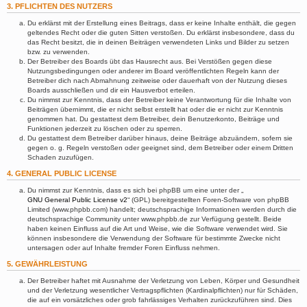
3. PFLICHTEN DES NUTZERS
Du erklärst mit der Erstellung eines Beitrags, dass er keine Inhalte enthält, die gegen
geltendes Recht oder die guten Sitten verstoßen. Du erklärst insbesondere, dass du
das Recht besitzt, die in deinen Beiträgen verwendeten Links und Bilder zu setzen
bzw. zu verwenden.
Der Betreiber des Boards übt das Hausrecht aus. Bei Verstößen gegen diese
Nutzungsbedingungen oder anderer im Board veröffentlichten Regeln kann der
Betreiber dich nach Abmahnung zeitweise oder dauerhaft von der Nutzung dieses
Boards ausschließen und dir ein Hausverbot erteilen.
Du nimmst zur Kenntnis, dass der Betreiber keine Verantwortung für die Inhalte von
Beiträgen übernimmt, die er nicht selbst erstellt hat oder die er nicht zur Kenntnis
genommen hat. Du gestattest dem Betreiber, dein Benutzerkonto, Beiträge und
Funktionen jederzeit zu löschen oder zu sperren.
Du gestattest dem Betreiber darüber hinaus, deine Beiträge abzuändern, sofern sie
gegen o. g. Regeln verstoßen oder geeignet sind, dem Betreiber oder einem Dritten
Schaden zuzufügen.
4. GENERAL PUBLIC LICENSE
Du nimmst zur Kenntnis, dass es sich bei phpBB um eine unter der „
GNU General Public License v2
“ (GPL) bereitgestellten Foren-Software von phpBB
Limited (www.phpbb.com) handelt; deutschsprachige Informationen werden durch die
deutschsprachige Community unter www.phpbb.de zur Verfügung gestellt. Beide
haben keinen Einfluss auf die Art und Weise, wie die Software verwendet wird. Sie
können insbesondere die Verwendung der Software für bestimmte Zwecke nicht
untersagen oder auf Inhalte fremder Foren Einfluss nehmen.
5. GEWÄHRLEISTUNG
Der Betreiber haftet mit Ausnahme der Verletzung von Leben, Körper und Gesundheit
und der Verletzung wesentlicher Vertragspflichten (Kardinalpflichten) nur für Schäden,
die auf ein vorsätzliches oder grob fahrlässiges Verhalten zurückzuführen sind. Dies