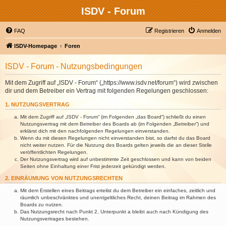
ISDV - Forum
FAQ
Registrieren
Anmelden
ISDV-Homepage
Foren
ISDV - Forum - Nutzungsbedingungen
Mit dem Zugriff auf „ISDV - Forum“ („https://www.isdv.net/forum“) wird zwischen
dir und dem Betreiber ein Vertrag mit folgenden Regelungen geschlossen:
1. NUTZUNGSVERTRAG
Mit dem Zugriff auf „ISDV - Forum“ (im Folgenden „das Board“) schließt du einen
Nutzungsvertrag mit dem Betreiber des Boards ab (im Folgenden „Betreiber“) und
erklärst dich mit den nachfolgenden Regelungen einverstanden.
Wenn du mit diesen Regelungen nicht einverstanden bist, so darfst du das Board
nicht weiter nutzen. Für die Nutzung des Boards gelten jeweils die an dieser Stelle
veröffentlichten Regelungen.
Der Nutzungsvertrag wird auf unbestimmte Zeit geschlossen und kann von beiden
Seiten ohne Einhaltung einer Frist jederzeit gekündigt werden.
2. EINRÄUMUNG VON NUTZUNGSRECHTEN
Mit dem Erstellen eines Beitrags erteilst du dem Betreiber ein einfaches, zeitlich und
räumlich unbeschränktes und unentgeltliches Recht, deinen Beitrag im Rahmen des
Boards zu nutzen.
Das Nutzungsrecht nach Punkt 2, Unterpunkt a bleibt auch nach Kündigung des
Nutzungsvertrages bestehen.