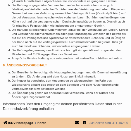
gilt auch für mittelbare Folgeschäden wie insbesondere entgangenen Gewinn.
Die Haftung ist gegenüber Verbrauchern außer bei vorsätzlichem oder grob
fahrlässigem Verhalten oder bei Schäden aus der Verletzung von Leben, Körper und
Gesundheit und der Verletzung wesentlicher Vertragspflichten (Kardinalpflichten) auf
die bei Vertragsschluss typischerweise vorhersehbaren Schäden und im übrigen der
Höhe nach auf die vertragstypischen Durchschnittsschäden begrenzt. Dies gilt auch
für mittelbare Folgeschäden wie insbesondere entgangenen Gewinn.
Die Haftung ist gegenüber Unternehmern außer bei der Verletzung von Leben, Körper
und Gesundheit oder vorsätzlichem oder grob fahrlässigem Verhalten des Betreibers
auf die bei Vertragsschluss typischerweise vorhersehbaren Schäden und im Übrigen
der Höhe nach auf die vertragstypischen Durchschnittsschäden begrenzt. Dies gilt
auch für mittelbare Schäden, insbesondere entgangenen Gewinn.
Die Haftungsbegrenzung der Absätze a bis c gilt sinngemäß auch zugunsten der
Mitarbeiter und Erfüllungsgehilfen des Betreibers.
Ansprüche für eine Haftung aus zwingendem nationalem Recht bleiben unberührt.
6. ÄNDERUNGSVORBEHALT
Der Betreiber ist berechtigt, die Nutzungsbedingungen und die Datenschutzerklärung
zu ändern. Die Änderung wird dem Nutzer per E-Mail mitgeteilt.
Der Nutzer ist berechtigt, den Änderungen zu widersprechen. Im Falle des
Widerspruchs erlischt das zwischen dem Betreiber und dem Nutzer bestehende
Vertragsverhältnis mit sofortiger Wirkung.
Die Änderungen gelten als anerkannt und verbindlich, wenn der Nutzer den
Änderungen zugestimmt hat.
Informationen über den Umgang mit deinen persönlichen Daten sind in der
Datenschutzerklärung enthalten.
ISDV-Homepage
Foren
Alle Zeiten sind
UTC+02:00