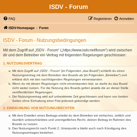
ISDV - Forum
FAQ
Registrieren
Anmelden
ISDV-Homepage
Foren
ISDV - Forum - Nutzungsbedingungen
Mit dem Zugriff auf „ISDV - Forum“ („https://www.isdv.net/forum“) wird zwischen
dir und dem Betreiber ein Vertrag mit folgenden Regelungen geschlossen:
1. NUTZUNGSVERTRAG
Mit dem Zugriff auf „ISDV - Forum“ (im Folgenden „das Board“) schließt du einen
Nutzungsvertrag mit dem Betreiber des Boards ab (im Folgenden „Betreiber“) und
erklärst dich mit den nachfolgenden Regelungen einverstanden.
Wenn du mit diesen Regelungen nicht einverstanden bist, so darfst du das Board
nicht weiter nutzen. Für die Nutzung des Boards gelten jeweils die an dieser Stelle
veröffentlichten Regelungen.
Der Nutzungsvertrag wird auf unbestimmte Zeit geschlossen und kann von beiden
Seiten ohne Einhaltung einer Frist jederzeit gekündigt werden.
2. EINRÄUMUNG VON NUTZUNGSRECHTEN
Mit dem Erstellen eines Beitrags erteilst du dem Betreiber ein einfaches, zeitlich und
räumlich unbeschränktes und unentgeltliches Recht, deinen Beitrag im Rahmen des
Boards zu nutzen.
Das Nutzungsrecht nach Punkt 2, Unterpunkt a bleibt auch nach Kündigung des
Nutzungsvertrages bestehen.