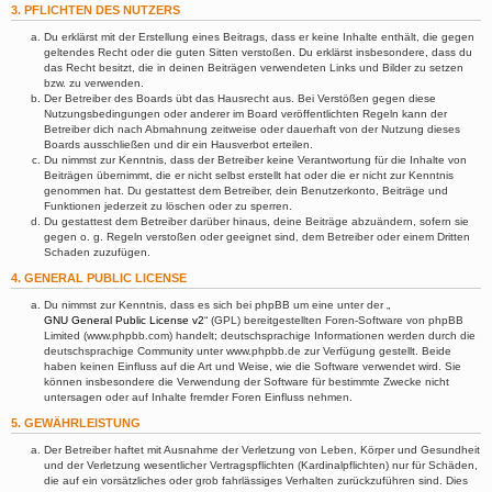
3. PFLICHTEN DES NUTZERS
Du erklärst mit der Erstellung eines Beitrags, dass er keine Inhalte enthält, die gegen
geltendes Recht oder die guten Sitten verstoßen. Du erklärst insbesondere, dass du
das Recht besitzt, die in deinen Beiträgen verwendeten Links und Bilder zu setzen
bzw. zu verwenden.
Der Betreiber des Boards übt das Hausrecht aus. Bei Verstößen gegen diese
Nutzungsbedingungen oder anderer im Board veröffentlichten Regeln kann der
Betreiber dich nach Abmahnung zeitweise oder dauerhaft von der Nutzung dieses
Boards ausschließen und dir ein Hausverbot erteilen.
Du nimmst zur Kenntnis, dass der Betreiber keine Verantwortung für die Inhalte von
Beiträgen übernimmt, die er nicht selbst erstellt hat oder die er nicht zur Kenntnis
genommen hat. Du gestattest dem Betreiber, dein Benutzerkonto, Beiträge und
Funktionen jederzeit zu löschen oder zu sperren.
Du gestattest dem Betreiber darüber hinaus, deine Beiträge abzuändern, sofern sie
gegen o. g. Regeln verstoßen oder geeignet sind, dem Betreiber oder einem Dritten
Schaden zuzufügen.
4. GENERAL PUBLIC LICENSE
Du nimmst zur Kenntnis, dass es sich bei phpBB um eine unter der „
GNU General Public License v2
“ (GPL) bereitgestellten Foren-Software von phpBB
Limited (www.phpbb.com) handelt; deutschsprachige Informationen werden durch die
deutschsprachige Community unter www.phpbb.de zur Verfügung gestellt. Beide
haben keinen Einfluss auf die Art und Weise, wie die Software verwendet wird. Sie
können insbesondere die Verwendung der Software für bestimmte Zwecke nicht
untersagen oder auf Inhalte fremder Foren Einfluss nehmen.
5. GEWÄHRLEISTUNG
Der Betreiber haftet mit Ausnahme der Verletzung von Leben, Körper und Gesundheit
und der Verletzung wesentlicher Vertragspflichten (Kardinalpflichten) nur für Schäden,
die auf ein vorsätzliches oder grob fahrlässiges Verhalten zurückzuführen sind. Dies