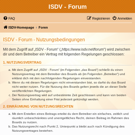
ISDV - Forum
FAQ
Registrieren
Anmelden
ISDV-Homepage
Foren
ISDV - Forum - Nutzungsbedingungen
Mit dem Zugriff auf „ISDV - Forum“ („https://www.isdv.net/forum“) wird zwischen
dir und dem Betreiber ein Vertrag mit folgenden Regelungen geschlossen:
1. NUTZUNGSVERTRAG
Mit dem Zugriff auf „ISDV - Forum“ (im Folgenden „das Board“) schließt du einen
Nutzungsvertrag mit dem Betreiber des Boards ab (im Folgenden „Betreiber“) und
erklärst dich mit den nachfolgenden Regelungen einverstanden.
Wenn du mit diesen Regelungen nicht einverstanden bist, so darfst du das Board
nicht weiter nutzen. Für die Nutzung des Boards gelten jeweils die an dieser Stelle
veröffentlichten Regelungen.
Der Nutzungsvertrag wird auf unbestimmte Zeit geschlossen und kann von beiden
Seiten ohne Einhaltung einer Frist jederzeit gekündigt werden.
2. EINRÄUMUNG VON NUTZUNGSRECHTEN
Mit dem Erstellen eines Beitrags erteilst du dem Betreiber ein einfaches, zeitlich und
räumlich unbeschränktes und unentgeltliches Recht, deinen Beitrag im Rahmen des
Boards zu nutzen.
Das Nutzungsrecht nach Punkt 2, Unterpunkt a bleibt auch nach Kündigung des
Nutzungsvertrages bestehen.