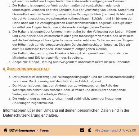
gilt auch für mittelbare Folgeschäden wie insbesondere entgangenen Gewinn.
Die Haftung ist gegenüber Verbrauchern außer bei vorsätzlichem oder grob
fahrlässigem Verhalten oder bei Schäden aus der Verletzung von Leben, Körper und
Gesundheit und der Verletzung wesentlicher Vertragspflichten (Kardinalpflichten) auf
die bei Vertragsschluss typischerweise vorhersehbaren Schäden und im übrigen der
Höhe nach auf die vertragstypischen Durchschnittsschäden begrenzt. Dies gilt auch
für mittelbare Folgeschäden wie insbesondere entgangenen Gewinn.
Die Haftung ist gegenüber Unternehmern außer bei der Verletzung von Leben, Körper
und Gesundheit oder vorsätzlichem oder grob fahrlässigem Verhalten des Betreibers
auf die bei Vertragsschluss typischerweise vorhersehbaren Schäden und im Übrigen
der Höhe nach auf die vertragstypischen Durchschnittsschäden begrenzt. Dies gilt
auch für mittelbare Schäden, insbesondere entgangenen Gewinn.
Die Haftungsbegrenzung der Absätze a bis c gilt sinngemäß auch zugunsten der
Mitarbeiter und Erfüllungsgehilfen des Betreibers.
Ansprüche für eine Haftung aus zwingendem nationalem Recht bleiben unberührt.
6. ÄNDERUNGSVORBEHALT
Der Betreiber ist berechtigt, die Nutzungsbedingungen und die Datenschutzerklärung
zu ändern. Die Änderung wird dem Nutzer per E-Mail mitgeteilt.
Der Nutzer ist berechtigt, den Änderungen zu widersprechen. Im Falle des
Widerspruchs erlischt das zwischen dem Betreiber und dem Nutzer bestehende
Vertragsverhältnis mit sofortiger Wirkung.
Die Änderungen gelten als anerkannt und verbindlich, wenn der Nutzer den
Änderungen zugestimmt hat.
Informationen über den Umgang mit deinen persönlichen Daten sind in der
Datenschutzerklärung enthalten.
ISDV-Homepage
Foren
Alle Zeiten sind
UTC+02:00