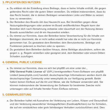
3. PFLICHTEN DES NUTZERS
Du erklärst mit der Erstellung eines Beitrags, dass er keine Inhalte enthält, die gegen
geltendes Recht oder die guten Sitten verstoßen. Du erklärst insbesondere, dass du
das Recht besitzt, die in deinen Beiträgen verwendeten Links und Bilder zu setzen
bzw. zu verwenden.
Der Betreiber des Boards übt das Hausrecht aus. Bei Verstößen gegen diese
Nutzungsbedingungen oder anderer im Board veröffentlichten Regeln kann der
Betreiber dich nach Abmahnung zeitweise oder dauerhaft von der Nutzung dieses
Boards ausschließen und dir ein Hausverbot erteilen.
Du nimmst zur Kenntnis, dass der Betreiber keine Verantwortung für die Inhalte von
Beiträgen übernimmt, die er nicht selbst erstellt hat oder die er nicht zur Kenntnis
genommen hat. Du gestattest dem Betreiber, dein Benutzerkonto, Beiträge und
Funktionen jederzeit zu löschen oder zu sperren.
Du gestattest dem Betreiber darüber hinaus, deine Beiträge abzuändern, sofern sie
gegen o. g. Regeln verstoßen oder geeignet sind, dem Betreiber oder einem Dritten
Schaden zuzufügen.
4. GENERAL PUBLIC LICENSE
Du nimmst zur Kenntnis, dass es sich bei phpBB um eine unter der „
GNU General Public License v2
“ (GPL) bereitgestellten Foren-Software von phpBB
Limited (www.phpbb.com) handelt; deutschsprachige Informationen werden durch die
deutschsprachige Community unter www.phpbb.de zur Verfügung gestellt. Beide
haben keinen Einfluss auf die Art und Weise, wie die Software verwendet wird. Sie
können insbesondere die Verwendung der Software für bestimmte Zwecke nicht
untersagen oder auf Inhalte fremder Foren Einfluss nehmen.
5. GEWÄHRLEISTUNG
Der Betreiber haftet mit Ausnahme der Verletzung von Leben, Körper und Gesundheit
und der Verletzung wesentlicher Vertragspflichten (Kardinalpflichten) nur für Schäden,
die auf ein vorsätzliches oder grob fahrlässiges Verhalten zurückzuführen sind. Dies