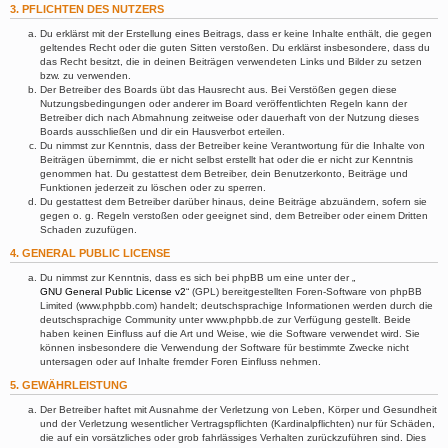
3. PFLICHTEN DES NUTZERS
Du erklärst mit der Erstellung eines Beitrags, dass er keine Inhalte enthält, die gegen
geltendes Recht oder die guten Sitten verstoßen. Du erklärst insbesondere, dass du
das Recht besitzt, die in deinen Beiträgen verwendeten Links und Bilder zu setzen
bzw. zu verwenden.
Der Betreiber des Boards übt das Hausrecht aus. Bei Verstößen gegen diese
Nutzungsbedingungen oder anderer im Board veröffentlichten Regeln kann der
Betreiber dich nach Abmahnung zeitweise oder dauerhaft von der Nutzung dieses
Boards ausschließen und dir ein Hausverbot erteilen.
Du nimmst zur Kenntnis, dass der Betreiber keine Verantwortung für die Inhalte von
Beiträgen übernimmt, die er nicht selbst erstellt hat oder die er nicht zur Kenntnis
genommen hat. Du gestattest dem Betreiber, dein Benutzerkonto, Beiträge und
Funktionen jederzeit zu löschen oder zu sperren.
Du gestattest dem Betreiber darüber hinaus, deine Beiträge abzuändern, sofern sie
gegen o. g. Regeln verstoßen oder geeignet sind, dem Betreiber oder einem Dritten
Schaden zuzufügen.
4. GENERAL PUBLIC LICENSE
Du nimmst zur Kenntnis, dass es sich bei phpBB um eine unter der „
GNU General Public License v2
“ (GPL) bereitgestellten Foren-Software von phpBB
Limited (www.phpbb.com) handelt; deutschsprachige Informationen werden durch die
deutschsprachige Community unter www.phpbb.de zur Verfügung gestellt. Beide
haben keinen Einfluss auf die Art und Weise, wie die Software verwendet wird. Sie
können insbesondere die Verwendung der Software für bestimmte Zwecke nicht
untersagen oder auf Inhalte fremder Foren Einfluss nehmen.
5. GEWÄHRLEISTUNG
Der Betreiber haftet mit Ausnahme der Verletzung von Leben, Körper und Gesundheit
und der Verletzung wesentlicher Vertragspflichten (Kardinalpflichten) nur für Schäden,
die auf ein vorsätzliches oder grob fahrlässiges Verhalten zurückzuführen sind. Dies