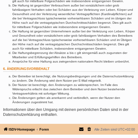
gilt auch für mittelbare Folgeschäden wie insbesondere entgangenen Gewinn.
Die Haftung ist gegenüber Verbrauchern außer bei vorsätzlichem oder grob
fahrlässigem Verhalten oder bei Schäden aus der Verletzung von Leben, Körper und
Gesundheit und der Verletzung wesentlicher Vertragspflichten (Kardinalpflichten) auf
die bei Vertragsschluss typischerweise vorhersehbaren Schäden und im übrigen der
Höhe nach auf die vertragstypischen Durchschnittsschäden begrenzt. Dies gilt auch
für mittelbare Folgeschäden wie insbesondere entgangenen Gewinn.
Die Haftung ist gegenüber Unternehmern außer bei der Verletzung von Leben, Körper
und Gesundheit oder vorsätzlichem oder grob fahrlässigem Verhalten des Betreibers
auf die bei Vertragsschluss typischerweise vorhersehbaren Schäden und im Übrigen
der Höhe nach auf die vertragstypischen Durchschnittsschäden begrenzt. Dies gilt
auch für mittelbare Schäden, insbesondere entgangenen Gewinn.
Die Haftungsbegrenzung der Absätze a bis c gilt sinngemäß auch zugunsten der
Mitarbeiter und Erfüllungsgehilfen des Betreibers.
Ansprüche für eine Haftung aus zwingendem nationalem Recht bleiben unberührt.
6. ÄNDERUNGSVORBEHALT
Der Betreiber ist berechtigt, die Nutzungsbedingungen und die Datenschutzerklärung
zu ändern. Die Änderung wird dem Nutzer per E-Mail mitgeteilt.
Der Nutzer ist berechtigt, den Änderungen zu widersprechen. Im Falle des
Widerspruchs erlischt das zwischen dem Betreiber und dem Nutzer bestehende
Vertragsverhältnis mit sofortiger Wirkung.
Die Änderungen gelten als anerkannt und verbindlich, wenn der Nutzer den
Änderungen zugestimmt hat.
Informationen über den Umgang mit deinen persönlichen Daten sind in der
Datenschutzerklärung enthalten.
ISDV-Homepage
Foren
Alle Zeiten sind
UTC+02:00