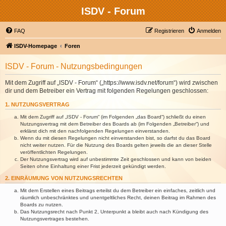
ISDV - Forum
FAQ
Registrieren
Anmelden
ISDV-Homepage
Foren
ISDV - Forum - Nutzungsbedingungen
Mit dem Zugriff auf „ISDV - Forum“ („https://www.isdv.net/forum“) wird zwischen
dir und dem Betreiber ein Vertrag mit folgenden Regelungen geschlossen:
1. NUTZUNGSVERTRAG
Mit dem Zugriff auf „ISDV - Forum“ (im Folgenden „das Board“) schließt du einen
Nutzungsvertrag mit dem Betreiber des Boards ab (im Folgenden „Betreiber“) und
erklärst dich mit den nachfolgenden Regelungen einverstanden.
Wenn du mit diesen Regelungen nicht einverstanden bist, so darfst du das Board
nicht weiter nutzen. Für die Nutzung des Boards gelten jeweils die an dieser Stelle
veröffentlichten Regelungen.
Der Nutzungsvertrag wird auf unbestimmte Zeit geschlossen und kann von beiden
Seiten ohne Einhaltung einer Frist jederzeit gekündigt werden.
2. EINRÄUMUNG VON NUTZUNGSRECHTEN
Mit dem Erstellen eines Beitrags erteilst du dem Betreiber ein einfaches, zeitlich und
räumlich unbeschränktes und unentgeltliches Recht, deinen Beitrag im Rahmen des
Boards zu nutzen.
Das Nutzungsrecht nach Punkt 2, Unterpunkt a bleibt auch nach Kündigung des
Nutzungsvertrages bestehen.