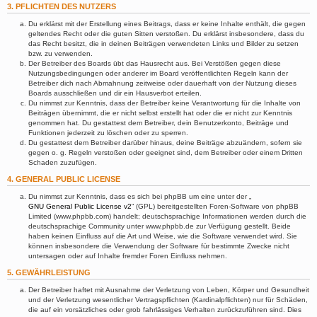
3. PFLICHTEN DES NUTZERS
Du erklärst mit der Erstellung eines Beitrags, dass er keine Inhalte enthält, die gegen
geltendes Recht oder die guten Sitten verstoßen. Du erklärst insbesondere, dass du
das Recht besitzt, die in deinen Beiträgen verwendeten Links und Bilder zu setzen
bzw. zu verwenden.
Der Betreiber des Boards übt das Hausrecht aus. Bei Verstößen gegen diese
Nutzungsbedingungen oder anderer im Board veröffentlichten Regeln kann der
Betreiber dich nach Abmahnung zeitweise oder dauerhaft von der Nutzung dieses
Boards ausschließen und dir ein Hausverbot erteilen.
Du nimmst zur Kenntnis, dass der Betreiber keine Verantwortung für die Inhalte von
Beiträgen übernimmt, die er nicht selbst erstellt hat oder die er nicht zur Kenntnis
genommen hat. Du gestattest dem Betreiber, dein Benutzerkonto, Beiträge und
Funktionen jederzeit zu löschen oder zu sperren.
Du gestattest dem Betreiber darüber hinaus, deine Beiträge abzuändern, sofern sie
gegen o. g. Regeln verstoßen oder geeignet sind, dem Betreiber oder einem Dritten
Schaden zuzufügen.
4. GENERAL PUBLIC LICENSE
Du nimmst zur Kenntnis, dass es sich bei phpBB um eine unter der „
GNU General Public License v2
“ (GPL) bereitgestellten Foren-Software von phpBB
Limited (www.phpbb.com) handelt; deutschsprachige Informationen werden durch die
deutschsprachige Community unter www.phpbb.de zur Verfügung gestellt. Beide
haben keinen Einfluss auf die Art und Weise, wie die Software verwendet wird. Sie
können insbesondere die Verwendung der Software für bestimmte Zwecke nicht
untersagen oder auf Inhalte fremder Foren Einfluss nehmen.
5. GEWÄHRLEISTUNG
Der Betreiber haftet mit Ausnahme der Verletzung von Leben, Körper und Gesundheit
und der Verletzung wesentlicher Vertragspflichten (Kardinalpflichten) nur für Schäden,
die auf ein vorsätzliches oder grob fahrlässiges Verhalten zurückzuführen sind. Dies