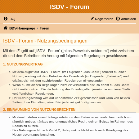
ISDV - Forum
FAQ
Registrieren
Anmelden
ISDV-Homepage
Foren
ISDV - Forum - Nutzungsbedingungen
Mit dem Zugriff auf „ISDV - Forum“ („https://www.isdv.net/forum“) wird zwischen
dir und dem Betreiber ein Vertrag mit folgenden Regelungen geschlossen:
1. NUTZUNGSVERTRAG
Mit dem Zugriff auf „ISDV - Forum“ (im Folgenden „das Board“) schließt du einen
Nutzungsvertrag mit dem Betreiber des Boards ab (im Folgenden „Betreiber“) und
erklärst dich mit den nachfolgenden Regelungen einverstanden.
Wenn du mit diesen Regelungen nicht einverstanden bist, so darfst du das Board
nicht weiter nutzen. Für die Nutzung des Boards gelten jeweils die an dieser Stelle
veröffentlichten Regelungen.
Der Nutzungsvertrag wird auf unbestimmte Zeit geschlossen und kann von beiden
Seiten ohne Einhaltung einer Frist jederzeit gekündigt werden.
2. EINRÄUMUNG VON NUTZUNGSRECHTEN
Mit dem Erstellen eines Beitrags erteilst du dem Betreiber ein einfaches, zeitlich und
räumlich unbeschränktes und unentgeltliches Recht, deinen Beitrag im Rahmen des
Boards zu nutzen.
Das Nutzungsrecht nach Punkt 2, Unterpunkt a bleibt auch nach Kündigung des
Nutzungsvertrages bestehen.