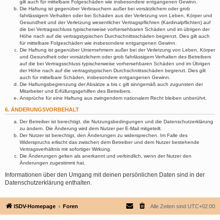
gilt auch für mittelbare Folgeschäden wie insbesondere entgangenen Gewinn.
Die Haftung ist gegenüber Verbrauchern außer bei vorsätzlichem oder grob
fahrlässigem Verhalten oder bei Schäden aus der Verletzung von Leben, Körper und
Gesundheit und der Verletzung wesentlicher Vertragspflichten (Kardinalpflichten) auf
die bei Vertragsschluss typischerweise vorhersehbaren Schäden und im übrigen der
Höhe nach auf die vertragstypischen Durchschnittsschäden begrenzt. Dies gilt auch
für mittelbare Folgeschäden wie insbesondere entgangenen Gewinn.
Die Haftung ist gegenüber Unternehmern außer bei der Verletzung von Leben, Körper
und Gesundheit oder vorsätzlichem oder grob fahrlässigem Verhalten des Betreibers
auf die bei Vertragsschluss typischerweise vorhersehbaren Schäden und im Übrigen
der Höhe nach auf die vertragstypischen Durchschnittsschäden begrenzt. Dies gilt
auch für mittelbare Schäden, insbesondere entgangenen Gewinn.
Die Haftungsbegrenzung der Absätze a bis c gilt sinngemäß auch zugunsten der
Mitarbeiter und Erfüllungsgehilfen des Betreibers.
Ansprüche für eine Haftung aus zwingendem nationalem Recht bleiben unberührt.
6. ÄNDERUNGSVORBEHALT
Der Betreiber ist berechtigt, die Nutzungsbedingungen und die Datenschutzerklärung
zu ändern. Die Änderung wird dem Nutzer per E-Mail mitgeteilt.
Der Nutzer ist berechtigt, den Änderungen zu widersprechen. Im Falle des
Widerspruchs erlischt das zwischen dem Betreiber und dem Nutzer bestehende
Vertragsverhältnis mit sofortiger Wirkung.
Die Änderungen gelten als anerkannt und verbindlich, wenn der Nutzer den
Änderungen zugestimmt hat.
Informationen über den Umgang mit deinen persönlichen Daten sind in der
Datenschutzerklärung enthalten.
ISDV-Homepage
Foren
Alle Zeiten sind
UTC+02:00