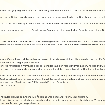
e enthält, die gegen geltendes Recht oder die guten Sitten verstoßen. Du erklärst insbesondere, 
egen diese Nutzungsbedingungen oder anderer im Board veröffentlichten Regeln kann der Betre
die Inhalte von Beiträgen übernimmt, die er nicht selbst erstellt hat oder die er nicht zur Kenn
ndern, sofern sie gegen o. g. Regeln verstoßen oder geeignet sind, dem Betreiber oder einem D
„
GNU General Public License v2
“ (GPL) bereitgestellten Foren-Software von phpBB Limited (ww
ellt. Beide haben keinen Einfluss auf die Art und Weise, wie die Software verwendet wird. Si
 und Gesundheit und der Verletzung wesentlicher Vertragspflichten (Kardinalpflichten) nur für Sc
wie insbesondere entgangenen Gewinn.
der grob fahrlässigem Verhalten oder bei Schäden aus der Verletzung von Leben, Körper und Ges
rhersehbaren Schäden und im übrigen der Höhe nach auf die vertragstypischen Durchschnittsschäde
von Leben, Körper und Gesundheit oder vorsätzlichem oder grob fahrlässigem Verhalten des Betr
Durchschnittsschäden begrenzt. Dies gilt auch für mittelbare Schäden, insbesondere entgangen
gunsten der Mitarbeiter und Erfüllungsgehilfen des Betreibers.
ben unberührt.
enschutzerklärung zu ändern. Die Änderung wird dem Nutzer per E-Mail mitgeteilt.
lle des Widerspruchs erlischt das zwischen dem Betreiber und dem Nutzer bestehende Vertragsverh
utzer den Änderungen zugestimmt hat.