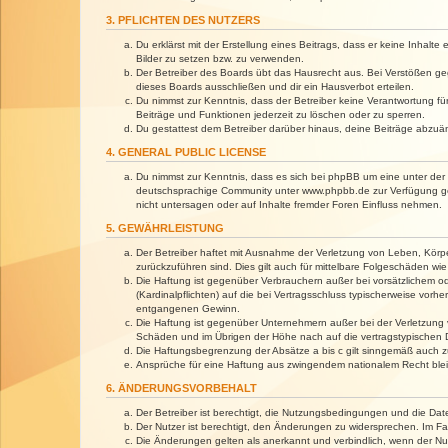
3. PFLICHTEN DES NUTZERS
Du erklärst mit der Erstellung eines Beitrags, dass er keine Inhalt
Bilder zu setzen bzw. zu verwenden.
Der Betreiber des Boards übt das Hausrecht aus. Bei Verstößen g
dieses Boards ausschließen und dir ein Hausverbot erteilen.
Du nimmst zur Kenntnis, dass der Betreiber keine Verantwortung für 
Beiträge und Funktionen jederzeit zu löschen oder zu sperren.
Du gestattest dem Betreiber darüber hinaus, deine Beiträge abzuä
4. GENERAL PUBLIC LICENSE
Du nimmst zur Kenntnis, dass es sich bei phpBB um eine unter der 
deutschsprachige Community unter www.phpbb.de zur Verfügung gest
nicht untersagen oder auf Inhalte fremder Foren Einfluss nehmen.
5. GEWÄHRLEISTUNG
Der Betreiber haftet mit Ausnahme der Verletzung von Leben, Körper
zurückzuführen sind. Dies gilt auch für mittelbare Folgeschäden 
Die Haftung ist gegenüber Verbrauchern außer bei vorsätzlichem o
(Kardinalpflichten) auf die bei Vertragsschluss typischerweise vo
entgangenen Gewinn.
Die Haftung ist gegenüber Unternehmern außer bei der Verletzung 
Schäden und im Übrigen der Höhe nach auf die vertragstypischen 
Die Haftungsbegrenzung der Absätze a bis c gilt sinngemäß auch zu
Ansprüche für eine Haftung aus zwingendem nationalem Recht blei
6. ÄNDERUNGSVORBEHALT
Der Betreiber ist berechtigt, die Nutzungsbedingungen und die Dat
Der Nutzer ist berechtigt, den Änderungen zu widersprechen. Im Fa
Die Änderungen gelten als anerkannt und verbindlich, wenn der N