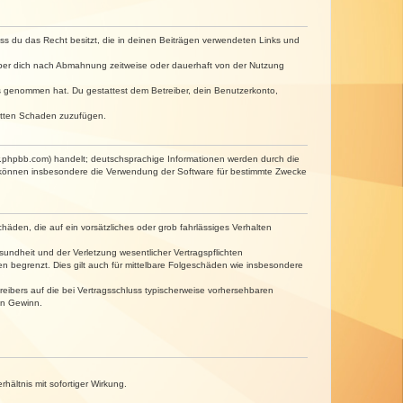
dass du das Recht besitzt, die in deinen Beiträgen verwendeten Links und
iber dich nach Abmahnung zeitweise oder dauerhaft von der Nutzung
tnis genommen hat. Du gestattest dem Betreiber, dein Benutzerkonto,
ritten Schaden zuzufügen.
w.phpbb.com) handelt; deutschsprachige Informationen werden durch die
e können insbesondere die Verwendung der Software für bestimmte Zwecke
häden, die auf ein vorsätzliches oder grob fahrlässiges Verhalten
undheit und der Verletzung wesentlicher Vertragspflichten
n begrenzt. Dies gilt auch für mittelbare Folgeschäden wie insbesondere
eibers auf die bei Vertragsschluss typischerweise vorhersehbaren
en Gewinn.
ältnis mit sofortiger Wirkung.