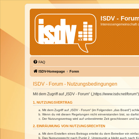
ISDV - Foru
Interessengemeinschaft de
FAQ
ISDV-Homepage
Foren
ISDV - Forum - Nutzungsbedingungen
Mit dem Zugriff auf „ISDV - Forum“ („https://www.isdv.net/foru
1. NUTZUNGSVERTRAG
Mit dem Zugriff auf „ISDV - Forum“ (im Folgenden „das Board“) sch
Wenn du mit diesen Regelungen nicht einverstanden bist, so darfst 
Der Nutzungsvertrag wird auf unbestimmte Zeit geschlossen und kan
2. EINRÄUMUNG VON NUTZUNGSRECHTEN
Mit dem Erstellen eines Beitrags erteilst du dem Betreiber ein ein
Das Nutzungsrecht nach Punkt 2, Unterpunkt a bleibt auch nach 