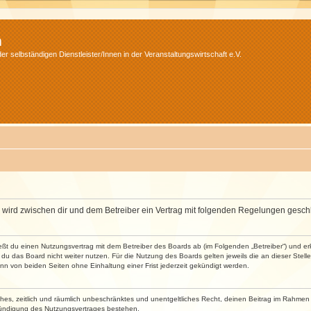
m
r selbständigen Dienstleister/Innen in der Veranstaltungswirtschaft e.V.
m“) wird zwischen dir und dem Betreiber ein Vertrag mit folgenden Regelungen gesch
ließt du einen Nutzungsvertrag mit dem Betreiber des Boards ab (im Folgenden „Betreiber“) und 
du das Board nicht weiter nutzen. Für die Nutzung des Boards gelten jeweils die an dieser Stell
n von beiden Seiten ohne Einhaltung einer Frist jederzeit gekündigt werden.
faches, zeitlich und räumlich unbeschränktes und unentgeltliches Recht, deinen Beitrag im Rahme
Kündigung des Nutzungsvertrages bestehen.