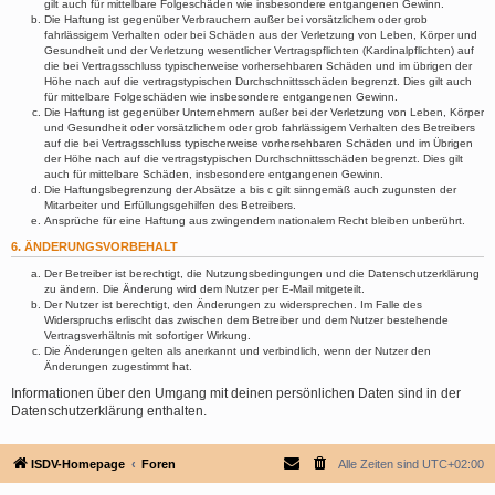
gilt auch für mittelbare Folgeschäden wie insbesondere entgangenen Gewinn.
Die Haftung ist gegenüber Verbrauchern außer bei vorsätzlichem oder grob
fahrlässigem Verhalten oder bei Schäden aus der Verletzung von Leben, Körper und
Gesundheit und der Verletzung wesentlicher Vertragspflichten (Kardinalpflichten) auf
die bei Vertragsschluss typischerweise vorhersehbaren Schäden und im übrigen der
Höhe nach auf die vertragstypischen Durchschnittsschäden begrenzt. Dies gilt auch
für mittelbare Folgeschäden wie insbesondere entgangenen Gewinn.
Die Haftung ist gegenüber Unternehmern außer bei der Verletzung von Leben, Körper
und Gesundheit oder vorsätzlichem oder grob fahrlässigem Verhalten des Betreibers
auf die bei Vertragsschluss typischerweise vorhersehbaren Schäden und im Übrigen
der Höhe nach auf die vertragstypischen Durchschnittsschäden begrenzt. Dies gilt
auch für mittelbare Schäden, insbesondere entgangenen Gewinn.
Die Haftungsbegrenzung der Absätze a bis c gilt sinngemäß auch zugunsten der
Mitarbeiter und Erfüllungsgehilfen des Betreibers.
Ansprüche für eine Haftung aus zwingendem nationalem Recht bleiben unberührt.
6. ÄNDERUNGSVORBEHALT
Der Betreiber ist berechtigt, die Nutzungsbedingungen und die Datenschutzerklärung
zu ändern. Die Änderung wird dem Nutzer per E-Mail mitgeteilt.
Der Nutzer ist berechtigt, den Änderungen zu widersprechen. Im Falle des
Widerspruchs erlischt das zwischen dem Betreiber und dem Nutzer bestehende
Vertragsverhältnis mit sofortiger Wirkung.
Die Änderungen gelten als anerkannt und verbindlich, wenn der Nutzer den
Änderungen zugestimmt hat.
Informationen über den Umgang mit deinen persönlichen Daten sind in der
Datenschutzerklärung enthalten.
ISDV-Homepage
Foren
Alle Zeiten sind
UTC+02:00