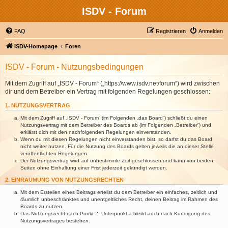
ISDV - Forum
FAQ
Registrieren
Anmelden
ISDV-Homepage
Foren
ISDV - Forum - Nutzungsbedingungen
Mit dem Zugriff auf „ISDV - Forum“ („https://www.isdv.net/forum“) wird zwischen
dir und dem Betreiber ein Vertrag mit folgenden Regelungen geschlossen:
1. NUTZUNGSVERTRAG
Mit dem Zugriff auf „ISDV - Forum“ (im Folgenden „das Board“) schließt du einen
Nutzungsvertrag mit dem Betreiber des Boards ab (im Folgenden „Betreiber“) und
erklärst dich mit den nachfolgenden Regelungen einverstanden.
Wenn du mit diesen Regelungen nicht einverstanden bist, so darfst du das Board
nicht weiter nutzen. Für die Nutzung des Boards gelten jeweils die an dieser Stelle
veröffentlichten Regelungen.
Der Nutzungsvertrag wird auf unbestimmte Zeit geschlossen und kann von beiden
Seiten ohne Einhaltung einer Frist jederzeit gekündigt werden.
2. EINRÄUMUNG VON NUTZUNGSRECHTEN
Mit dem Erstellen eines Beitrags erteilst du dem Betreiber ein einfaches, zeitlich und
räumlich unbeschränktes und unentgeltliches Recht, deinen Beitrag im Rahmen des
Boards zu nutzen.
Das Nutzungsrecht nach Punkt 2, Unterpunkt a bleibt auch nach Kündigung des
Nutzungsvertrages bestehen.