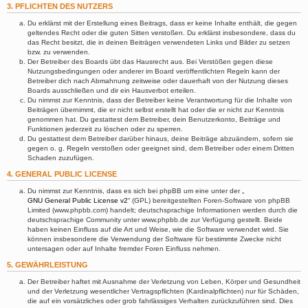
3. PFLICHTEN DES NUTZERS
Du erklärst mit der Erstellung eines Beitrags, dass er keine Inhalte enthält, die gegen
geltendes Recht oder die guten Sitten verstoßen. Du erklärst insbesondere, dass du
das Recht besitzt, die in deinen Beiträgen verwendeten Links und Bilder zu setzen
bzw. zu verwenden.
Der Betreiber des Boards übt das Hausrecht aus. Bei Verstößen gegen diese
Nutzungsbedingungen oder anderer im Board veröffentlichten Regeln kann der
Betreiber dich nach Abmahnung zeitweise oder dauerhaft von der Nutzung dieses
Boards ausschließen und dir ein Hausverbot erteilen.
Du nimmst zur Kenntnis, dass der Betreiber keine Verantwortung für die Inhalte von
Beiträgen übernimmt, die er nicht selbst erstellt hat oder die er nicht zur Kenntnis
genommen hat. Du gestattest dem Betreiber, dein Benutzerkonto, Beiträge und
Funktionen jederzeit zu löschen oder zu sperren.
Du gestattest dem Betreiber darüber hinaus, deine Beiträge abzuändern, sofern sie
gegen o. g. Regeln verstoßen oder geeignet sind, dem Betreiber oder einem Dritten
Schaden zuzufügen.
4. GENERAL PUBLIC LICENSE
Du nimmst zur Kenntnis, dass es sich bei phpBB um eine unter der „
GNU General Public License v2
“ (GPL) bereitgestellten Foren-Software von phpBB
Limited (www.phpbb.com) handelt; deutschsprachige Informationen werden durch die
deutschsprachige Community unter www.phpbb.de zur Verfügung gestellt. Beide
haben keinen Einfluss auf die Art und Weise, wie die Software verwendet wird. Sie
können insbesondere die Verwendung der Software für bestimmte Zwecke nicht
untersagen oder auf Inhalte fremder Foren Einfluss nehmen.
5. GEWÄHRLEISTUNG
Der Betreiber haftet mit Ausnahme der Verletzung von Leben, Körper und Gesundheit
und der Verletzung wesentlicher Vertragspflichten (Kardinalpflichten) nur für Schäden,
die auf ein vorsätzliches oder grob fahrlässiges Verhalten zurückzuführen sind. Dies