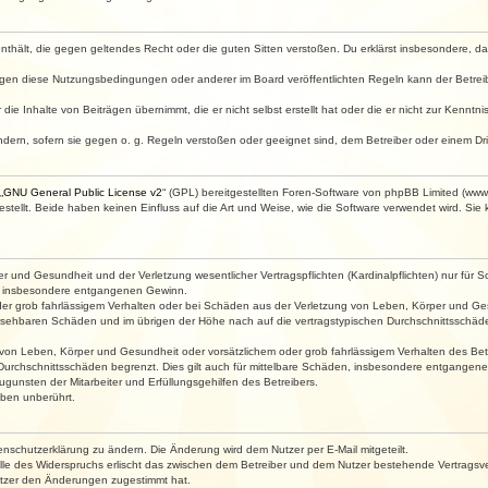
e enthält, die gegen geltendes Recht oder die guten Sitten verstoßen. Du erklärst insbesondere, 
egen diese Nutzungsbedingungen oder anderer im Board veröffentlichten Regeln kann der Betre
die Inhalte von Beiträgen übernimmt, die er nicht selbst erstellt hat oder die er nicht zur Kenn
ndern, sofern sie gegen o. g. Regeln verstoßen oder geeignet sind, dem Betreiber oder einem D
„
GNU General Public License v2
“ (GPL) bereitgestellten Foren-Software von phpBB Limited (ww
ellt. Beide haben keinen Einfluss auf die Art und Weise, wie die Software verwendet wird. Si
 und Gesundheit und der Verletzung wesentlicher Vertragspflichten (Kardinalpflichten) nur für Sc
wie insbesondere entgangenen Gewinn.
der grob fahrlässigem Verhalten oder bei Schäden aus der Verletzung von Leben, Körper und Ges
rhersehbaren Schäden und im übrigen der Höhe nach auf die vertragstypischen Durchschnittsschäde
von Leben, Körper und Gesundheit oder vorsätzlichem oder grob fahrlässigem Verhalten des Betr
Durchschnittsschäden begrenzt. Dies gilt auch für mittelbare Schäden, insbesondere entgangen
gunsten der Mitarbeiter und Erfüllungsgehilfen des Betreibers.
ben unberührt.
enschutzerklärung zu ändern. Die Änderung wird dem Nutzer per E-Mail mitgeteilt.
lle des Widerspruchs erlischt das zwischen dem Betreiber und dem Nutzer bestehende Vertragsverh
utzer den Änderungen zugestimmt hat.