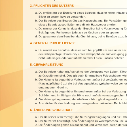
3. PFLICHTEN DES NUTZERS
Du erklärst mit der Erstellung eines Beitrags, dass er keine Inhalt
Bilder zu setzen bzw. zu verwenden.
Der Betreiber des Boards übt das Hausrecht aus. Bei Verstößen g
dieses Boards ausschließen und dir ein Hausverbot erteilen.
Du nimmst zur Kenntnis, dass der Betreiber keine Verantwortung für 
Beiträge und Funktionen jederzeit zu löschen oder zu sperren.
Du gestattest dem Betreiber darüber hinaus, deine Beiträge abzuä
4. GENERAL PUBLIC LICENSE
Du nimmst zur Kenntnis, dass es sich bei phpBB um eine unter der 
deutschsprachige Community unter www.phpbb.de zur Verfügung gest
nicht untersagen oder auf Inhalte fremder Foren Einfluss nehmen.
5. GEWÄHRLEISTUNG
Der Betreiber haftet mit Ausnahme der Verletzung von Leben, Körper
zurückzuführen sind. Dies gilt auch für mittelbare Folgeschäden 
Die Haftung ist gegenüber Verbrauchern außer bei vorsätzlichem o
(Kardinalpflichten) auf die bei Vertragsschluss typischerweise vo
entgangenen Gewinn.
Die Haftung ist gegenüber Unternehmern außer bei der Verletzung 
Schäden und im Übrigen der Höhe nach auf die vertragstypischen 
Die Haftungsbegrenzung der Absätze a bis c gilt sinngemäß auch zu
Ansprüche für eine Haftung aus zwingendem nationalem Recht blei
6. ÄNDERUNGSVORBEHALT
Der Betreiber ist berechtigt, die Nutzungsbedingungen und die Dat
Der Nutzer ist berechtigt, den Änderungen zu widersprechen. Im Fa
Die Änderungen gelten als anerkannt und verbindlich, wenn der N