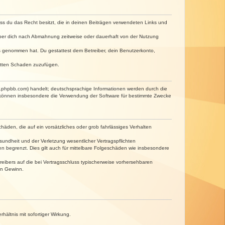
dass du das Recht besitzt, die in deinen Beiträgen verwendeten Links und
iber dich nach Abmahnung zeitweise oder dauerhaft von der Nutzung
tnis genommen hat. Du gestattest dem Betreiber, dein Benutzerkonto,
ritten Schaden zuzufügen.
w.phpbb.com) handelt; deutschsprachige Informationen werden durch die
e können insbesondere die Verwendung der Software für bestimmte Zwecke
häden, die auf ein vorsätzliches oder grob fahrlässiges Verhalten
undheit und der Verletzung wesentlicher Vertragspflichten
n begrenzt. Dies gilt auch für mittelbare Folgeschäden wie insbesondere
eibers auf die bei Vertragsschluss typischerweise vorhersehbaren
en Gewinn.
ältnis mit sofortiger Wirkung.