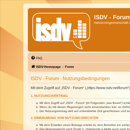
ISDV - Foru
Interessengemeinschaft de
FAQ
ISDV-Homepage
Foren
ISDV - Forum - Nutzungsbedingungen
Mit dem Zugriff auf „ISDV - Forum“ („https://www.isdv.net/foru
1. NUTZUNGSVERTRAG
Mit dem Zugriff auf „ISDV - Forum“ (im Folgenden „das Board“) sch
Wenn du mit diesen Regelungen nicht einverstanden bist, so darfst 
Der Nutzungsvertrag wird auf unbestimmte Zeit geschlossen und kan
2. EINRÄUMUNG VON NUTZUNGSRECHTEN
Mit dem Erstellen eines Beitrags erteilst du dem Betreiber ein ein
Das Nutzungsrecht nach Punkt 2, Unterpunkt a bleibt auch nach 