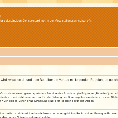
m
r selbständigen Dienstleister/Innen in der Veranstaltungswirtschaft e.V.
m“) wird zwischen dir und dem Betreiber ein Vertrag mit folgenden Regelungen gesch
ließt du einen Nutzungsvertrag mit dem Betreiber des Boards ab (im Folgenden „Betreiber“) und 
du das Board nicht weiter nutzen. Für die Nutzung des Boards gelten jeweils die an dieser Stell
n von beiden Seiten ohne Einhaltung einer Frist jederzeit gekündigt werden.
faches, zeitlich und räumlich unbeschränktes und unentgeltliches Recht, deinen Beitrag im Rahme
Kündigung des Nutzungsvertrages bestehen.