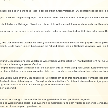
e enthält, die gegen geltendes Recht oder die guten Sitten verstoßen. Du erklärst insbesondere, 
egen diese Nutzungsbedingungen oder anderer im Board veröffentlichten Regeln kann der Betre
die Inhalte von Beiträgen übernimmt, die er nicht selbst erstellt hat oder die er nicht zur Kenn
ndern, sofern sie gegen o. g. Regeln verstoßen oder geeignet sind, dem Betreiber oder einem D
„
GNU General Public License v2
“ (GPL) bereitgestellten Foren-Software von phpBB Limited (ww
ellt. Beide haben keinen Einfluss auf die Art und Weise, wie die Software verwendet wird. Si
 und Gesundheit und der Verletzung wesentlicher Vertragspflichten (Kardinalpflichten) nur für Sc
wie insbesondere entgangenen Gewinn.
der grob fahrlässigem Verhalten oder bei Schäden aus der Verletzung von Leben, Körper und Ges
rhersehbaren Schäden und im übrigen der Höhe nach auf die vertragstypischen Durchschnittsschäde
von Leben, Körper und Gesundheit oder vorsätzlichem oder grob fahrlässigem Verhalten des Betr
Durchschnittsschäden begrenzt. Dies gilt auch für mittelbare Schäden, insbesondere entgangen
gunsten der Mitarbeiter und Erfüllungsgehilfen des Betreibers.
ben unberührt.
enschutzerklärung zu ändern. Die Änderung wird dem Nutzer per E-Mail mitgeteilt.
lle des Widerspruchs erlischt das zwischen dem Betreiber und dem Nutzer bestehende Vertragsverh
utzer den Änderungen zugestimmt hat.