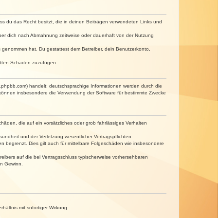
dass du das Recht besitzt, die in deinen Beiträgen verwendeten Links und
iber dich nach Abmahnung zeitweise oder dauerhaft von der Nutzung
tnis genommen hat. Du gestattest dem Betreiber, dein Benutzerkonto,
ritten Schaden zuzufügen.
w.phpbb.com) handelt; deutschsprachige Informationen werden durch die
e können insbesondere die Verwendung der Software für bestimmte Zwecke
häden, die auf ein vorsätzliches oder grob fahrlässiges Verhalten
undheit und der Verletzung wesentlicher Vertragspflichten
n begrenzt. Dies gilt auch für mittelbare Folgeschäden wie insbesondere
eibers auf die bei Vertragsschluss typischerweise vorhersehbaren
en Gewinn.
ältnis mit sofortiger Wirkung.