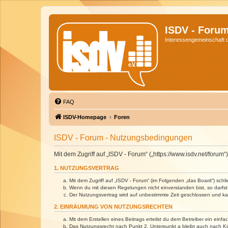
ISDV - Foru
Interessengemeinschaft de
FAQ
ISDV-Homepage
Foren
ISDV - Forum - Nutzungsbedingungen
Mit dem Zugriff auf „ISDV - Forum“ („https://www.isdv.net/foru
1. NUTZUNGSVERTRAG
Mit dem Zugriff auf „ISDV - Forum“ (im Folgenden „das Board“) sch
Wenn du mit diesen Regelungen nicht einverstanden bist, so darfst 
Der Nutzungsvertrag wird auf unbestimmte Zeit geschlossen und kan
2. EINRÄUMUNG VON NUTZUNGSRECHTEN
Mit dem Erstellen eines Beitrags erteilst du dem Betreiber ein ein
Das Nutzungsrecht nach Punkt 2, Unterpunkt a bleibt auch nach 