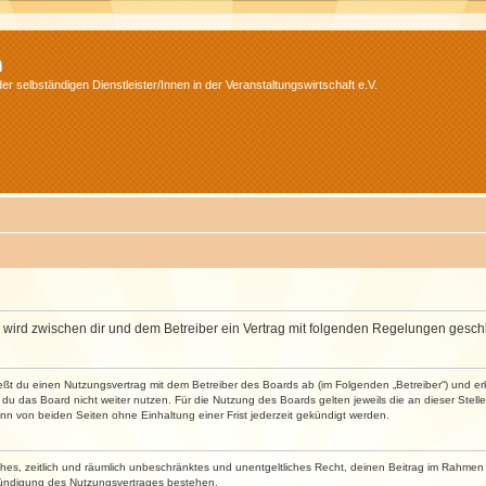
m
r selbständigen Dienstleister/Innen in der Veranstaltungswirtschaft e.V.
m“) wird zwischen dir und dem Betreiber ein Vertrag mit folgenden Regelungen gesch
ließt du einen Nutzungsvertrag mit dem Betreiber des Boards ab (im Folgenden „Betreiber“) und 
du das Board nicht weiter nutzen. Für die Nutzung des Boards gelten jeweils die an dieser Stell
n von beiden Seiten ohne Einhaltung einer Frist jederzeit gekündigt werden.
faches, zeitlich und räumlich unbeschränktes und unentgeltliches Recht, deinen Beitrag im Rahme
Kündigung des Nutzungsvertrages bestehen.