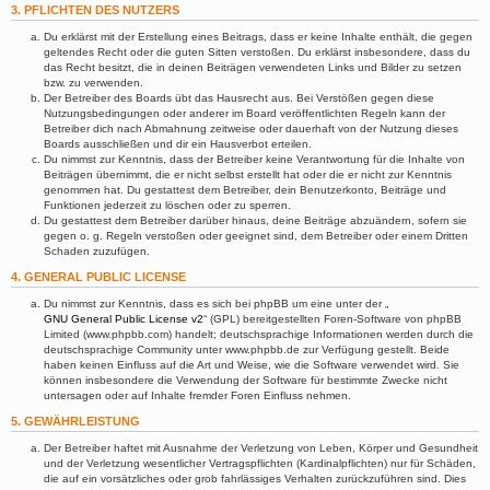
3. PFLICHTEN DES NUTZERS
Du erklärst mit der Erstellung eines Beitrags, dass er keine Inhalte enthält, die gegen
geltendes Recht oder die guten Sitten verstoßen. Du erklärst insbesondere, dass du
das Recht besitzt, die in deinen Beiträgen verwendeten Links und Bilder zu setzen
bzw. zu verwenden.
Der Betreiber des Boards übt das Hausrecht aus. Bei Verstößen gegen diese
Nutzungsbedingungen oder anderer im Board veröffentlichten Regeln kann der
Betreiber dich nach Abmahnung zeitweise oder dauerhaft von der Nutzung dieses
Boards ausschließen und dir ein Hausverbot erteilen.
Du nimmst zur Kenntnis, dass der Betreiber keine Verantwortung für die Inhalte von
Beiträgen übernimmt, die er nicht selbst erstellt hat oder die er nicht zur Kenntnis
genommen hat. Du gestattest dem Betreiber, dein Benutzerkonto, Beiträge und
Funktionen jederzeit zu löschen oder zu sperren.
Du gestattest dem Betreiber darüber hinaus, deine Beiträge abzuändern, sofern sie
gegen o. g. Regeln verstoßen oder geeignet sind, dem Betreiber oder einem Dritten
Schaden zuzufügen.
4. GENERAL PUBLIC LICENSE
Du nimmst zur Kenntnis, dass es sich bei phpBB um eine unter der „
GNU General Public License v2
“ (GPL) bereitgestellten Foren-Software von phpBB
Limited (www.phpbb.com) handelt; deutschsprachige Informationen werden durch die
deutschsprachige Community unter www.phpbb.de zur Verfügung gestellt. Beide
haben keinen Einfluss auf die Art und Weise, wie die Software verwendet wird. Sie
können insbesondere die Verwendung der Software für bestimmte Zwecke nicht
untersagen oder auf Inhalte fremder Foren Einfluss nehmen.
5. GEWÄHRLEISTUNG
Der Betreiber haftet mit Ausnahme der Verletzung von Leben, Körper und Gesundheit
und der Verletzung wesentlicher Vertragspflichten (Kardinalpflichten) nur für Schäden,
die auf ein vorsätzliches oder grob fahrlässiges Verhalten zurückzuführen sind. Dies