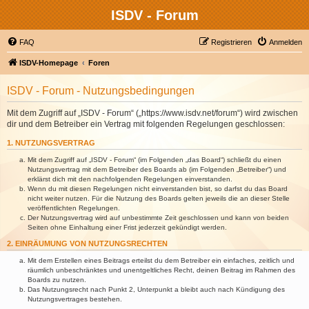
ISDV - Forum
FAQ
Registrieren
Anmelden
ISDV-Homepage
Foren
ISDV - Forum - Nutzungsbedingungen
Mit dem Zugriff auf „ISDV - Forum“ („https://www.isdv.net/forum“) wird zwischen
dir und dem Betreiber ein Vertrag mit folgenden Regelungen geschlossen:
1. NUTZUNGSVERTRAG
Mit dem Zugriff auf „ISDV - Forum“ (im Folgenden „das Board“) schließt du einen
Nutzungsvertrag mit dem Betreiber des Boards ab (im Folgenden „Betreiber“) und
erklärst dich mit den nachfolgenden Regelungen einverstanden.
Wenn du mit diesen Regelungen nicht einverstanden bist, so darfst du das Board
nicht weiter nutzen. Für die Nutzung des Boards gelten jeweils die an dieser Stelle
veröffentlichten Regelungen.
Der Nutzungsvertrag wird auf unbestimmte Zeit geschlossen und kann von beiden
Seiten ohne Einhaltung einer Frist jederzeit gekündigt werden.
2. EINRÄUMUNG VON NUTZUNGSRECHTEN
Mit dem Erstellen eines Beitrags erteilst du dem Betreiber ein einfaches, zeitlich und
räumlich unbeschränktes und unentgeltliches Recht, deinen Beitrag im Rahmen des
Boards zu nutzen.
Das Nutzungsrecht nach Punkt 2, Unterpunkt a bleibt auch nach Kündigung des
Nutzungsvertrages bestehen.