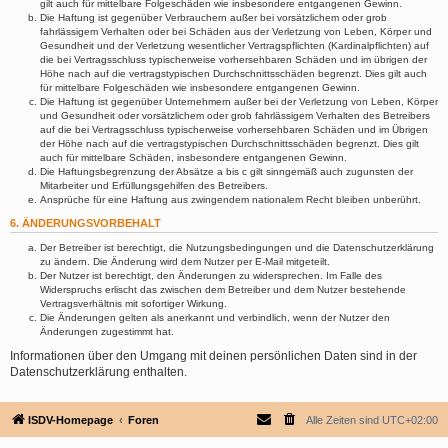
gilt auch für mittelbare Folgeschäden wie insbesondere entgangenen Gewinn.
Die Haftung ist gegenüber Verbrauchern außer bei vorsätzlichem oder grob
fahrlässigem Verhalten oder bei Schäden aus der Verletzung von Leben, Körper und
Gesundheit und der Verletzung wesentlicher Vertragspflichten (Kardinalpflichten) auf
die bei Vertragsschluss typischerweise vorhersehbaren Schäden und im übrigen der
Höhe nach auf die vertragstypischen Durchschnittsschäden begrenzt. Dies gilt auch
für mittelbare Folgeschäden wie insbesondere entgangenen Gewinn.
Die Haftung ist gegenüber Unternehmern außer bei der Verletzung von Leben, Körper
und Gesundheit oder vorsätzlichem oder grob fahrlässigem Verhalten des Betreibers
auf die bei Vertragsschluss typischerweise vorhersehbaren Schäden und im Übrigen
der Höhe nach auf die vertragstypischen Durchschnittsschäden begrenzt. Dies gilt
auch für mittelbare Schäden, insbesondere entgangenen Gewinn.
Die Haftungsbegrenzung der Absätze a bis c gilt sinngemäß auch zugunsten der
Mitarbeiter und Erfüllungsgehilfen des Betreibers.
Ansprüche für eine Haftung aus zwingendem nationalem Recht bleiben unberührt.
6. ÄNDERUNGSVORBEHALT
Der Betreiber ist berechtigt, die Nutzungsbedingungen und die Datenschutzerklärung
zu ändern. Die Änderung wird dem Nutzer per E-Mail mitgeteilt.
Der Nutzer ist berechtigt, den Änderungen zu widersprechen. Im Falle des
Widerspruchs erlischt das zwischen dem Betreiber und dem Nutzer bestehende
Vertragsverhältnis mit sofortiger Wirkung.
Die Änderungen gelten als anerkannt und verbindlich, wenn der Nutzer den
Änderungen zugestimmt hat.
Informationen über den Umgang mit deinen persönlichen Daten sind in der
Datenschutzerklärung enthalten.
ISDV-Homepage
Foren
Alle Zeiten sind
UTC+02:00