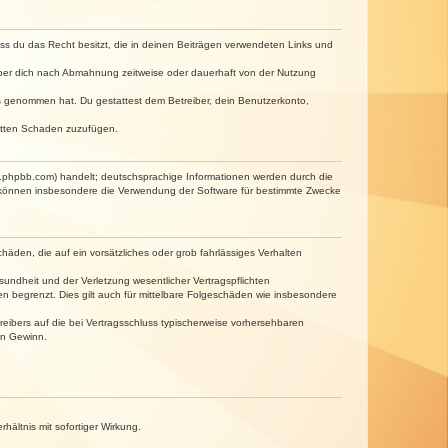
dass du das Recht besitzt, die in deinen Beiträgen verwendeten Links und
iber dich nach Abmahnung zeitweise oder dauerhaft von der Nutzung
tnis genommen hat. Du gestattest dem Betreiber, dein Benutzerkonto,
ritten Schaden zuzufügen.
w.phpbb.com) handelt; deutschsprachige Informationen werden durch die
e können insbesondere die Verwendung der Software für bestimmte Zwecke
häden, die auf ein vorsätzliches oder grob fahrlässiges Verhalten
undheit und der Verletzung wesentlicher Vertragspflichten
n begrenzt. Dies gilt auch für mittelbare Folgeschäden wie insbesondere
eibers auf die bei Vertragsschluss typischerweise vorhersehbaren
en Gewinn.
ältnis mit sofortiger Wirkung.