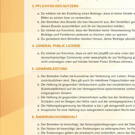
3. PFLICHTEN DES NUTZERS
Du erklärst mit der Erstellung eines Beitrags, dass er keine Inhalt
Bilder zu setzen bzw. zu verwenden.
Der Betreiber des Boards übt das Hausrecht aus. Bei Verstößen g
dieses Boards ausschließen und dir ein Hausverbot erteilen.
Du nimmst zur Kenntnis, dass der Betreiber keine Verantwortung für 
Beiträge und Funktionen jederzeit zu löschen oder zu sperren.
Du gestattest dem Betreiber darüber hinaus, deine Beiträge abzuä
4. GENERAL PUBLIC LICENSE
Du nimmst zur Kenntnis, dass es sich bei phpBB um eine unter der 
deutschsprachige Community unter www.phpbb.de zur Verfügung gest
nicht untersagen oder auf Inhalte fremder Foren Einfluss nehmen.
5. GEWÄHRLEISTUNG
Der Betreiber haftet mit Ausnahme der Verletzung von Leben, Körper
zurückzuführen sind. Dies gilt auch für mittelbare Folgeschäden 
Die Haftung ist gegenüber Verbrauchern außer bei vorsätzlichem o
(Kardinalpflichten) auf die bei Vertragsschluss typischerweise vo
entgangenen Gewinn.
Die Haftung ist gegenüber Unternehmern außer bei der Verletzung 
Schäden und im Übrigen der Höhe nach auf die vertragstypischen 
Die Haftungsbegrenzung der Absätze a bis c gilt sinngemäß auch zu
Ansprüche für eine Haftung aus zwingendem nationalem Recht blei
6. ÄNDERUNGSVORBEHALT
Der Betreiber ist berechtigt, die Nutzungsbedingungen und die Dat
Der Nutzer ist berechtigt, den Änderungen zu widersprechen. Im Fa
Die Änderungen gelten als anerkannt und verbindlich, wenn der N