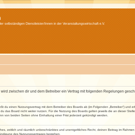
m
r selbständigen Dienstleister/Innen in der Veranstaltungswirtschaft e.V.
m“) wird zwischen dir und dem Betreiber ein Vertrag mit folgenden Regelungen gesch
ließt du einen Nutzungsvertrag mit dem Betreiber des Boards ab (im Folgenden „Betreiber“) und 
du das Board nicht weiter nutzen. Für die Nutzung des Boards gelten jeweils die an dieser Stell
n von beiden Seiten ohne Einhaltung einer Frist jederzeit gekündigt werden.
faches, zeitlich und räumlich unbeschränktes und unentgeltliches Recht, deinen Beitrag im Rahme
Kündigung des Nutzungsvertrages bestehen.