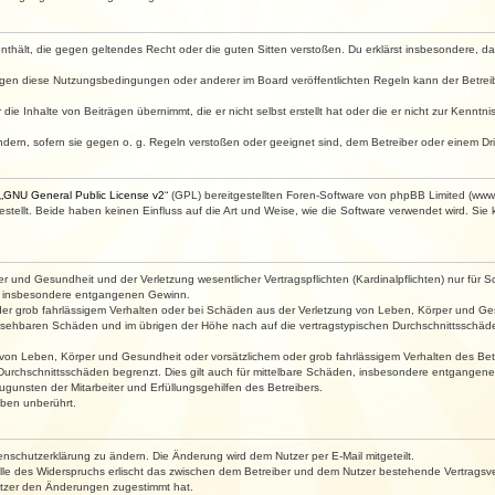
e enthält, die gegen geltendes Recht oder die guten Sitten verstoßen. Du erklärst insbesondere, 
egen diese Nutzungsbedingungen oder anderer im Board veröffentlichten Regeln kann der Betre
die Inhalte von Beiträgen übernimmt, die er nicht selbst erstellt hat oder die er nicht zur Kenn
ndern, sofern sie gegen o. g. Regeln verstoßen oder geeignet sind, dem Betreiber oder einem D
„
GNU General Public License v2
“ (GPL) bereitgestellten Foren-Software von phpBB Limited (ww
ellt. Beide haben keinen Einfluss auf die Art und Weise, wie die Software verwendet wird. Si
 und Gesundheit und der Verletzung wesentlicher Vertragspflichten (Kardinalpflichten) nur für Sc
wie insbesondere entgangenen Gewinn.
der grob fahrlässigem Verhalten oder bei Schäden aus der Verletzung von Leben, Körper und Ges
rhersehbaren Schäden und im übrigen der Höhe nach auf die vertragstypischen Durchschnittsschäde
von Leben, Körper und Gesundheit oder vorsätzlichem oder grob fahrlässigem Verhalten des Betr
Durchschnittsschäden begrenzt. Dies gilt auch für mittelbare Schäden, insbesondere entgangen
gunsten der Mitarbeiter und Erfüllungsgehilfen des Betreibers.
ben unberührt.
enschutzerklärung zu ändern. Die Änderung wird dem Nutzer per E-Mail mitgeteilt.
lle des Widerspruchs erlischt das zwischen dem Betreiber und dem Nutzer bestehende Vertragsverh
utzer den Änderungen zugestimmt hat.