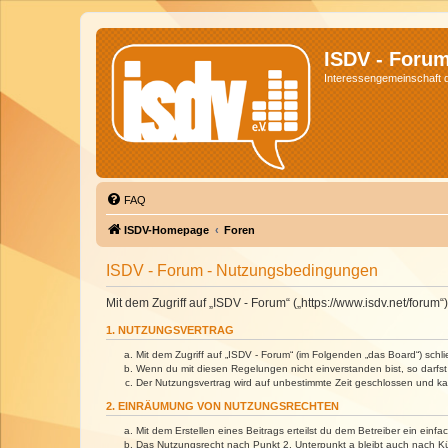
ISDV - Foru
Interessengemeinschaft de
FAQ
ISDV-Homepage
Foren
ISDV - Forum - Nutzungsbedingungen
Mit dem Zugriff auf „ISDV - Forum“ („https://www.isdv.net/foru
1. NUTZUNGSVERTRAG
Mit dem Zugriff auf „ISDV - Forum“ (im Folgenden „das Board“) sch
Wenn du mit diesen Regelungen nicht einverstanden bist, so darfst 
Der Nutzungsvertrag wird auf unbestimmte Zeit geschlossen und kan
2. EINRÄUMUNG VON NUTZUNGSRECHTEN
Mit dem Erstellen eines Beitrags erteilst du dem Betreiber ein ein
Das Nutzungsrecht nach Punkt 2, Unterpunkt a bleibt auch nach 