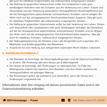
gilt auch für mittelbare Folgeschäden wie insbesondere entgangenen Gewinn.
Die Haftung ist gegenüber Verbrauchern außer bei vorsätzlichem oder grob
fahrlässigem Verhalten oder bei Schäden aus der Verletzung von Leben, Körper und
Gesundheit und der Verletzung wesentlicher Vertragspflichten (Kardinalpflichten) auf
die bei Vertragsschluss typischerweise vorhersehbaren Schäden und im übrigen der
Höhe nach auf die vertragstypischen Durchschnittsschäden begrenzt. Dies gilt auch
für mittelbare Folgeschäden wie insbesondere entgangenen Gewinn.
Die Haftung ist gegenüber Unternehmern außer bei der Verletzung von Leben, Körper
und Gesundheit oder vorsätzlichem oder grob fahrlässigem Verhalten des Betreibers
auf die bei Vertragsschluss typischerweise vorhersehbaren Schäden und im Übrigen
der Höhe nach auf die vertragstypischen Durchschnittsschäden begrenzt. Dies gilt
auch für mittelbare Schäden, insbesondere entgangenen Gewinn.
Die Haftungsbegrenzung der Absätze a bis c gilt sinngemäß auch zugunsten der
Mitarbeiter und Erfüllungsgehilfen des Betreibers.
Ansprüche für eine Haftung aus zwingendem nationalem Recht bleiben unberührt.
6. ÄNDERUNGSVORBEHALT
Der Betreiber ist berechtigt, die Nutzungsbedingungen und die Datenschutzerklärung
zu ändern. Die Änderung wird dem Nutzer per E-Mail mitgeteilt.
Der Nutzer ist berechtigt, den Änderungen zu widersprechen. Im Falle des
Widerspruchs erlischt das zwischen dem Betreiber und dem Nutzer bestehende
Vertragsverhältnis mit sofortiger Wirkung.
Die Änderungen gelten als anerkannt und verbindlich, wenn der Nutzer den
Änderungen zugestimmt hat.
Informationen über den Umgang mit deinen persönlichen Daten sind in der
Datenschutzerklärung enthalten.
ISDV-Homepage
Foren
Alle Zeiten sind
UTC+02:00