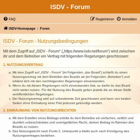
ISDV - Forum
FAQ
Registrieren
Anmelden
ISDV-Homepage
Foren
ISDV - Forum - Nutzungsbedingungen
Mit dem Zugriff auf „ISDV - Forum“ („https://www.isdv.net/forum“) wird zwischen
dir und dem Betreiber ein Vertrag mit folgenden Regelungen geschlossen:
1. NUTZUNGSVERTRAG
Mit dem Zugriff auf „ISDV - Forum“ (im Folgenden „das Board“) schließt du einen
Nutzungsvertrag mit dem Betreiber des Boards ab (im Folgenden „Betreiber“) und
erklärst dich mit den nachfolgenden Regelungen einverstanden.
Wenn du mit diesen Regelungen nicht einverstanden bist, so darfst du das Board
nicht weiter nutzen. Für die Nutzung des Boards gelten jeweils die an dieser Stelle
veröffentlichten Regelungen.
Der Nutzungsvertrag wird auf unbestimmte Zeit geschlossen und kann von beiden
Seiten ohne Einhaltung einer Frist jederzeit gekündigt werden.
2. EINRÄUMUNG VON NUTZUNGSRECHTEN
Mit dem Erstellen eines Beitrags erteilst du dem Betreiber ein einfaches, zeitlich und
räumlich unbeschränktes und unentgeltliches Recht, deinen Beitrag im Rahmen des
Boards zu nutzen.
Das Nutzungsrecht nach Punkt 2, Unterpunkt a bleibt auch nach Kündigung des
Nutzungsvertrages bestehen.