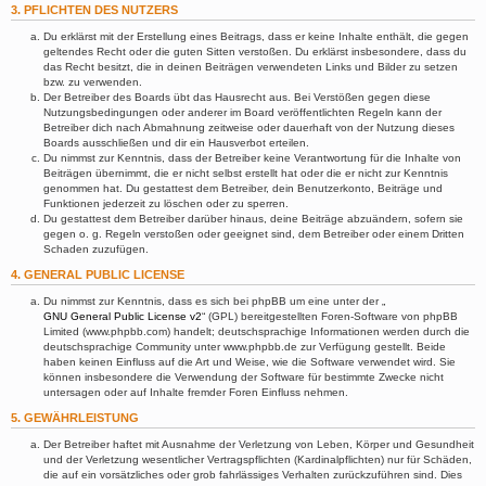
3. PFLICHTEN DES NUTZERS
Du erklärst mit der Erstellung eines Beitrags, dass er keine Inhalte enthält, die gegen
geltendes Recht oder die guten Sitten verstoßen. Du erklärst insbesondere, dass du
das Recht besitzt, die in deinen Beiträgen verwendeten Links und Bilder zu setzen
bzw. zu verwenden.
Der Betreiber des Boards übt das Hausrecht aus. Bei Verstößen gegen diese
Nutzungsbedingungen oder anderer im Board veröffentlichten Regeln kann der
Betreiber dich nach Abmahnung zeitweise oder dauerhaft von der Nutzung dieses
Boards ausschließen und dir ein Hausverbot erteilen.
Du nimmst zur Kenntnis, dass der Betreiber keine Verantwortung für die Inhalte von
Beiträgen übernimmt, die er nicht selbst erstellt hat oder die er nicht zur Kenntnis
genommen hat. Du gestattest dem Betreiber, dein Benutzerkonto, Beiträge und
Funktionen jederzeit zu löschen oder zu sperren.
Du gestattest dem Betreiber darüber hinaus, deine Beiträge abzuändern, sofern sie
gegen o. g. Regeln verstoßen oder geeignet sind, dem Betreiber oder einem Dritten
Schaden zuzufügen.
4. GENERAL PUBLIC LICENSE
Du nimmst zur Kenntnis, dass es sich bei phpBB um eine unter der „
GNU General Public License v2
“ (GPL) bereitgestellten Foren-Software von phpBB
Limited (www.phpbb.com) handelt; deutschsprachige Informationen werden durch die
deutschsprachige Community unter www.phpbb.de zur Verfügung gestellt. Beide
haben keinen Einfluss auf die Art und Weise, wie die Software verwendet wird. Sie
können insbesondere die Verwendung der Software für bestimmte Zwecke nicht
untersagen oder auf Inhalte fremder Foren Einfluss nehmen.
5. GEWÄHRLEISTUNG
Der Betreiber haftet mit Ausnahme der Verletzung von Leben, Körper und Gesundheit
und der Verletzung wesentlicher Vertragspflichten (Kardinalpflichten) nur für Schäden,
die auf ein vorsätzliches oder grob fahrlässiges Verhalten zurückzuführen sind. Dies