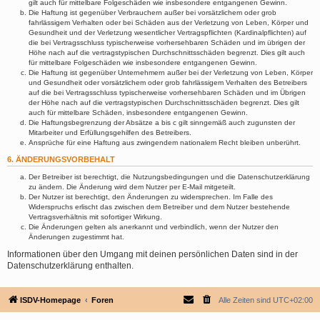
gilt auch für mittelbare Folgeschäden wie insbesondere entgangenen Gewinn.
Die Haftung ist gegenüber Verbrauchern außer bei vorsätzlichem oder grob
fahrlässigem Verhalten oder bei Schäden aus der Verletzung von Leben, Körper und
Gesundheit und der Verletzung wesentlicher Vertragspflichten (Kardinalpflichten) auf
die bei Vertragsschluss typischerweise vorhersehbaren Schäden und im übrigen der
Höhe nach auf die vertragstypischen Durchschnittsschäden begrenzt. Dies gilt auch
für mittelbare Folgeschäden wie insbesondere entgangenen Gewinn.
Die Haftung ist gegenüber Unternehmern außer bei der Verletzung von Leben, Körper
und Gesundheit oder vorsätzlichem oder grob fahrlässigem Verhalten des Betreibers
auf die bei Vertragsschluss typischerweise vorhersehbaren Schäden und im Übrigen
der Höhe nach auf die vertragstypischen Durchschnittsschäden begrenzt. Dies gilt
auch für mittelbare Schäden, insbesondere entgangenen Gewinn.
Die Haftungsbegrenzung der Absätze a bis c gilt sinngemäß auch zugunsten der
Mitarbeiter und Erfüllungsgehilfen des Betreibers.
Ansprüche für eine Haftung aus zwingendem nationalem Recht bleiben unberührt.
6. ÄNDERUNGSVORBEHALT
Der Betreiber ist berechtigt, die Nutzungsbedingungen und die Datenschutzerklärung
zu ändern. Die Änderung wird dem Nutzer per E-Mail mitgeteilt.
Der Nutzer ist berechtigt, den Änderungen zu widersprechen. Im Falle des
Widerspruchs erlischt das zwischen dem Betreiber und dem Nutzer bestehende
Vertragsverhältnis mit sofortiger Wirkung.
Die Änderungen gelten als anerkannt und verbindlich, wenn der Nutzer den
Änderungen zugestimmt hat.
Informationen über den Umgang mit deinen persönlichen Daten sind in der
Datenschutzerklärung enthalten.
ISDV-Homepage
Foren
Alle Zeiten sind
UTC+02:00