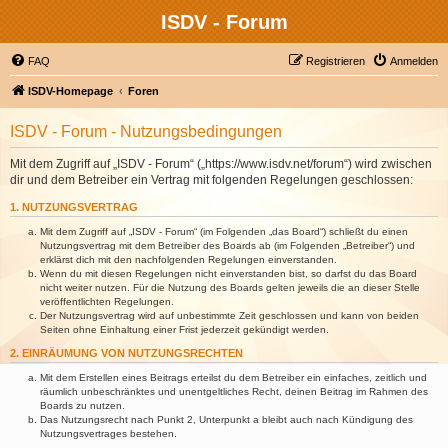
ISDV - Forum
FAQ
Registrieren
Anmelden
ISDV-Homepage
Foren
ISDV - Forum - Nutzungsbedingungen
Mit dem Zugriff auf „ISDV - Forum“ („https://www.isdv.net/forum“) wird zwischen
dir und dem Betreiber ein Vertrag mit folgenden Regelungen geschlossen:
1. NUTZUNGSVERTRAG
Mit dem Zugriff auf „ISDV - Forum“ (im Folgenden „das Board“) schließt du einen
Nutzungsvertrag mit dem Betreiber des Boards ab (im Folgenden „Betreiber“) und
erklärst dich mit den nachfolgenden Regelungen einverstanden.
Wenn du mit diesen Regelungen nicht einverstanden bist, so darfst du das Board
nicht weiter nutzen. Für die Nutzung des Boards gelten jeweils die an dieser Stelle
veröffentlichten Regelungen.
Der Nutzungsvertrag wird auf unbestimmte Zeit geschlossen und kann von beiden
Seiten ohne Einhaltung einer Frist jederzeit gekündigt werden.
2. EINRÄUMUNG VON NUTZUNGSRECHTEN
Mit dem Erstellen eines Beitrags erteilst du dem Betreiber ein einfaches, zeitlich und
räumlich unbeschränktes und unentgeltliches Recht, deinen Beitrag im Rahmen des
Boards zu nutzen.
Das Nutzungsrecht nach Punkt 2, Unterpunkt a bleibt auch nach Kündigung des
Nutzungsvertrages bestehen.