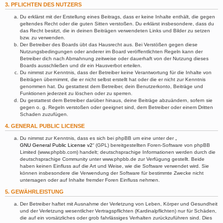
3. PFLICHTEN DES NUTZERS
Du erklärst mit der Erstellung eines Beitrags, dass er keine Inhalte enthält, die gegen
geltendes Recht oder die guten Sitten verstoßen. Du erklärst insbesondere, dass du
das Recht besitzt, die in deinen Beiträgen verwendeten Links und Bilder zu setzen
bzw. zu verwenden.
Der Betreiber des Boards übt das Hausrecht aus. Bei Verstößen gegen diese
Nutzungsbedingungen oder anderer im Board veröffentlichten Regeln kann der
Betreiber dich nach Abmahnung zeitweise oder dauerhaft von der Nutzung dieses
Boards ausschließen und dir ein Hausverbot erteilen.
Du nimmst zur Kenntnis, dass der Betreiber keine Verantwortung für die Inhalte von
Beiträgen übernimmt, die er nicht selbst erstellt hat oder die er nicht zur Kenntnis
genommen hat. Du gestattest dem Betreiber, dein Benutzerkonto, Beiträge und
Funktionen jederzeit zu löschen oder zu sperren.
Du gestattest dem Betreiber darüber hinaus, deine Beiträge abzuändern, sofern sie
gegen o. g. Regeln verstoßen oder geeignet sind, dem Betreiber oder einem Dritten
Schaden zuzufügen.
4. GENERAL PUBLIC LICENSE
Du nimmst zur Kenntnis, dass es sich bei phpBB um eine unter der „
GNU General Public License v2
“ (GPL) bereitgestellten Foren-Software von phpBB
Limited (www.phpbb.com) handelt; deutschsprachige Informationen werden durch die
deutschsprachige Community unter www.phpbb.de zur Verfügung gestellt. Beide
haben keinen Einfluss auf die Art und Weise, wie die Software verwendet wird. Sie
können insbesondere die Verwendung der Software für bestimmte Zwecke nicht
untersagen oder auf Inhalte fremder Foren Einfluss nehmen.
5. GEWÄHRLEISTUNG
Der Betreiber haftet mit Ausnahme der Verletzung von Leben, Körper und Gesundheit
und der Verletzung wesentlicher Vertragspflichten (Kardinalpflichten) nur für Schäden,
die auf ein vorsätzliches oder grob fahrlässiges Verhalten zurückzuführen sind. Dies