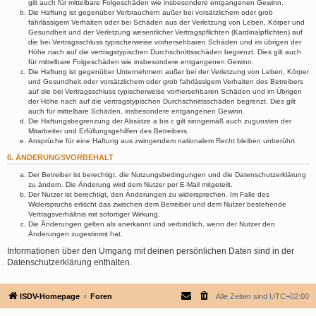
gilt auch für mittelbare Folgeschäden wie insbesondere entgangenen Gewinn.
Die Haftung ist gegenüber Verbrauchern außer bei vorsätzlichem oder grob
fahrlässigem Verhalten oder bei Schäden aus der Verletzung von Leben, Körper und
Gesundheit und der Verletzung wesentlicher Vertragspflichten (Kardinalpflichten) auf
die bei Vertragsschluss typischerweise vorhersehbaren Schäden und im übrigen der
Höhe nach auf die vertragstypischen Durchschnittsschäden begrenzt. Dies gilt auch
für mittelbare Folgeschäden wie insbesondere entgangenen Gewinn.
Die Haftung ist gegenüber Unternehmern außer bei der Verletzung von Leben, Körper
und Gesundheit oder vorsätzlichem oder grob fahrlässigem Verhalten des Betreibers
auf die bei Vertragsschluss typischerweise vorhersehbaren Schäden und im Übrigen
der Höhe nach auf die vertragstypischen Durchschnittsschäden begrenzt. Dies gilt
auch für mittelbare Schäden, insbesondere entgangenen Gewinn.
Die Haftungsbegrenzung der Absätze a bis c gilt sinngemäß auch zugunsten der
Mitarbeiter und Erfüllungsgehilfen des Betreibers.
Ansprüche für eine Haftung aus zwingendem nationalem Recht bleiben unberührt.
6. ÄNDERUNGSVORBEHALT
Der Betreiber ist berechtigt, die Nutzungsbedingungen und die Datenschutzerklärung
zu ändern. Die Änderung wird dem Nutzer per E-Mail mitgeteilt.
Der Nutzer ist berechtigt, den Änderungen zu widersprechen. Im Falle des
Widerspruchs erlischt das zwischen dem Betreiber und dem Nutzer bestehende
Vertragsverhältnis mit sofortiger Wirkung.
Die Änderungen gelten als anerkannt und verbindlich, wenn der Nutzer den
Änderungen zugestimmt hat.
Informationen über den Umgang mit deinen persönlichen Daten sind in der
Datenschutzerklärung enthalten.
ISDV-Homepage
Foren
Alle Zeiten sind
UTC+02:00