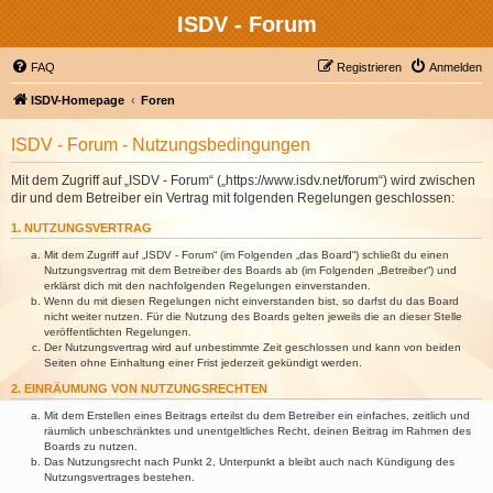
ISDV - Forum
FAQ
Registrieren
Anmelden
ISDV-Homepage
Foren
ISDV - Forum - Nutzungsbedingungen
Mit dem Zugriff auf „ISDV - Forum“ („https://www.isdv.net/forum“) wird zwischen
dir und dem Betreiber ein Vertrag mit folgenden Regelungen geschlossen:
1. NUTZUNGSVERTRAG
Mit dem Zugriff auf „ISDV - Forum“ (im Folgenden „das Board“) schließt du einen
Nutzungsvertrag mit dem Betreiber des Boards ab (im Folgenden „Betreiber“) und
erklärst dich mit den nachfolgenden Regelungen einverstanden.
Wenn du mit diesen Regelungen nicht einverstanden bist, so darfst du das Board
nicht weiter nutzen. Für die Nutzung des Boards gelten jeweils die an dieser Stelle
veröffentlichten Regelungen.
Der Nutzungsvertrag wird auf unbestimmte Zeit geschlossen und kann von beiden
Seiten ohne Einhaltung einer Frist jederzeit gekündigt werden.
2. EINRÄUMUNG VON NUTZUNGSRECHTEN
Mit dem Erstellen eines Beitrags erteilst du dem Betreiber ein einfaches, zeitlich und
räumlich unbeschränktes und unentgeltliches Recht, deinen Beitrag im Rahmen des
Boards zu nutzen.
Das Nutzungsrecht nach Punkt 2, Unterpunkt a bleibt auch nach Kündigung des
Nutzungsvertrages bestehen.