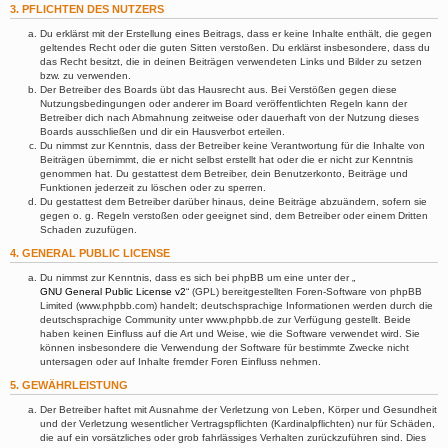
3. PFLICHTEN DES NUTZERS
Du erklärst mit der Erstellung eines Beitrags, dass er keine Inhalte enthält, die gegen
geltendes Recht oder die guten Sitten verstoßen. Du erklärst insbesondere, dass du
das Recht besitzt, die in deinen Beiträgen verwendeten Links und Bilder zu setzen
bzw. zu verwenden.
Der Betreiber des Boards übt das Hausrecht aus. Bei Verstößen gegen diese
Nutzungsbedingungen oder anderer im Board veröffentlichten Regeln kann der
Betreiber dich nach Abmahnung zeitweise oder dauerhaft von der Nutzung dieses
Boards ausschließen und dir ein Hausverbot erteilen.
Du nimmst zur Kenntnis, dass der Betreiber keine Verantwortung für die Inhalte von
Beiträgen übernimmt, die er nicht selbst erstellt hat oder die er nicht zur Kenntnis
genommen hat. Du gestattest dem Betreiber, dein Benutzerkonto, Beiträge und
Funktionen jederzeit zu löschen oder zu sperren.
Du gestattest dem Betreiber darüber hinaus, deine Beiträge abzuändern, sofern sie
gegen o. g. Regeln verstoßen oder geeignet sind, dem Betreiber oder einem Dritten
Schaden zuzufügen.
4. GENERAL PUBLIC LICENSE
Du nimmst zur Kenntnis, dass es sich bei phpBB um eine unter der „
GNU General Public License v2
“ (GPL) bereitgestellten Foren-Software von phpBB
Limited (www.phpbb.com) handelt; deutschsprachige Informationen werden durch die
deutschsprachige Community unter www.phpbb.de zur Verfügung gestellt. Beide
haben keinen Einfluss auf die Art und Weise, wie die Software verwendet wird. Sie
können insbesondere die Verwendung der Software für bestimmte Zwecke nicht
untersagen oder auf Inhalte fremder Foren Einfluss nehmen.
5. GEWÄHRLEISTUNG
Der Betreiber haftet mit Ausnahme der Verletzung von Leben, Körper und Gesundheit
und der Verletzung wesentlicher Vertragspflichten (Kardinalpflichten) nur für Schäden,
die auf ein vorsätzliches oder grob fahrlässiges Verhalten zurückzuführen sind. Dies