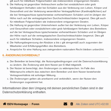
gilt auch für mittelbare Folgeschäden wie insbesondere entgangenen Gewinn.
Die Haftung ist gegenüber Verbrauchern außer bei vorsätzlichem oder grob
fahrlässigem Verhalten oder bei Schäden aus der Verletzung von Leben, Körper und
Gesundheit und der Verletzung wesentlicher Vertragspflichten (Kardinalpflichten) auf
die bei Vertragsschluss typischerweise vorhersehbaren Schäden und im übrigen der
Höhe nach auf die vertragstypischen Durchschnittsschäden begrenzt. Dies gilt auch
für mittelbare Folgeschäden wie insbesondere entgangenen Gewinn.
Die Haftung ist gegenüber Unternehmern außer bei der Verletzung von Leben, Körper
und Gesundheit oder vorsätzlichem oder grob fahrlässigem Verhalten des Betreibers
auf die bei Vertragsschluss typischerweise vorhersehbaren Schäden und im Übrigen
der Höhe nach auf die vertragstypischen Durchschnittsschäden begrenzt. Dies gilt
auch für mittelbare Schäden, insbesondere entgangenen Gewinn.
Die Haftungsbegrenzung der Absätze a bis c gilt sinngemäß auch zugunsten der
Mitarbeiter und Erfüllungsgehilfen des Betreibers.
Ansprüche für eine Haftung aus zwingendem nationalem Recht bleiben unberührt.
6. ÄNDERUNGSVORBEHALT
Der Betreiber ist berechtigt, die Nutzungsbedingungen und die Datenschutzerklärung
zu ändern. Die Änderung wird dem Nutzer per E-Mail mitgeteilt.
Der Nutzer ist berechtigt, den Änderungen zu widersprechen. Im Falle des
Widerspruchs erlischt das zwischen dem Betreiber und dem Nutzer bestehende
Vertragsverhältnis mit sofortiger Wirkung.
Die Änderungen gelten als anerkannt und verbindlich, wenn der Nutzer den
Änderungen zugestimmt hat.
Informationen über den Umgang mit deinen persönlichen Daten sind in der
Datenschutzerklärung enthalten.
ISDV-Homepage
Foren
Alle Zeiten sind
UTC+02:00