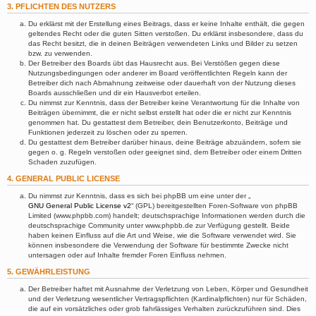
3. PFLICHTEN DES NUTZERS
Du erklärst mit der Erstellung eines Beitrags, dass er keine Inhalte enthält, die gegen
geltendes Recht oder die guten Sitten verstoßen. Du erklärst insbesondere, dass du
das Recht besitzt, die in deinen Beiträgen verwendeten Links und Bilder zu setzen
bzw. zu verwenden.
Der Betreiber des Boards übt das Hausrecht aus. Bei Verstößen gegen diese
Nutzungsbedingungen oder anderer im Board veröffentlichten Regeln kann der
Betreiber dich nach Abmahnung zeitweise oder dauerhaft von der Nutzung dieses
Boards ausschließen und dir ein Hausverbot erteilen.
Du nimmst zur Kenntnis, dass der Betreiber keine Verantwortung für die Inhalte von
Beiträgen übernimmt, die er nicht selbst erstellt hat oder die er nicht zur Kenntnis
genommen hat. Du gestattest dem Betreiber, dein Benutzerkonto, Beiträge und
Funktionen jederzeit zu löschen oder zu sperren.
Du gestattest dem Betreiber darüber hinaus, deine Beiträge abzuändern, sofern sie
gegen o. g. Regeln verstoßen oder geeignet sind, dem Betreiber oder einem Dritten
Schaden zuzufügen.
4. GENERAL PUBLIC LICENSE
Du nimmst zur Kenntnis, dass es sich bei phpBB um eine unter der „
GNU General Public License v2
“ (GPL) bereitgestellten Foren-Software von phpBB
Limited (www.phpbb.com) handelt; deutschsprachige Informationen werden durch die
deutschsprachige Community unter www.phpbb.de zur Verfügung gestellt. Beide
haben keinen Einfluss auf die Art und Weise, wie die Software verwendet wird. Sie
können insbesondere die Verwendung der Software für bestimmte Zwecke nicht
untersagen oder auf Inhalte fremder Foren Einfluss nehmen.
5. GEWÄHRLEISTUNG
Der Betreiber haftet mit Ausnahme der Verletzung von Leben, Körper und Gesundheit
und der Verletzung wesentlicher Vertragspflichten (Kardinalpflichten) nur für Schäden,
die auf ein vorsätzliches oder grob fahrlässiges Verhalten zurückzuführen sind. Dies