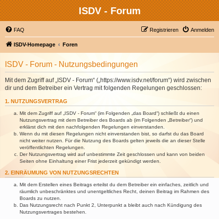
ISDV - Forum
FAQ
Registrieren
Anmelden
ISDV-Homepage
Foren
ISDV - Forum - Nutzungsbedingungen
Mit dem Zugriff auf „ISDV - Forum“ („https://www.isdv.net/forum“) wird zwischen
dir und dem Betreiber ein Vertrag mit folgenden Regelungen geschlossen:
1. NUTZUNGSVERTRAG
Mit dem Zugriff auf „ISDV - Forum“ (im Folgenden „das Board“) schließt du einen
Nutzungsvertrag mit dem Betreiber des Boards ab (im Folgenden „Betreiber“) und
erklärst dich mit den nachfolgenden Regelungen einverstanden.
Wenn du mit diesen Regelungen nicht einverstanden bist, so darfst du das Board
nicht weiter nutzen. Für die Nutzung des Boards gelten jeweils die an dieser Stelle
veröffentlichten Regelungen.
Der Nutzungsvertrag wird auf unbestimmte Zeit geschlossen und kann von beiden
Seiten ohne Einhaltung einer Frist jederzeit gekündigt werden.
2. EINRÄUMUNG VON NUTZUNGSRECHTEN
Mit dem Erstellen eines Beitrags erteilst du dem Betreiber ein einfaches, zeitlich und
räumlich unbeschränktes und unentgeltliches Recht, deinen Beitrag im Rahmen des
Boards zu nutzen.
Das Nutzungsrecht nach Punkt 2, Unterpunkt a bleibt auch nach Kündigung des
Nutzungsvertrages bestehen.