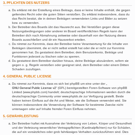
3. PFLICHTEN DES NUTZERS
Du erklärst mit der Erstellung eines Beitrags, dass er keine Inhalte enthält, die gegen
geltendes Recht oder die guten Sitten verstoßen. Du erklärst insbesondere, dass du
das Recht besitzt, die in deinen Beiträgen verwendeten Links und Bilder zu setzen
bzw. zu verwenden.
Der Betreiber des Boards übt das Hausrecht aus. Bei Verstößen gegen diese
Nutzungsbedingungen oder anderer im Board veröffentlichten Regeln kann der
Betreiber dich nach Abmahnung zeitweise oder dauerhaft von der Nutzung dieses
Boards ausschließen und dir ein Hausverbot erteilen.
Du nimmst zur Kenntnis, dass der Betreiber keine Verantwortung für die Inhalte von
Beiträgen übernimmt, die er nicht selbst erstellt hat oder die er nicht zur Kenntnis
genommen hat. Du gestattest dem Betreiber, dein Benutzerkonto, Beiträge und
Funktionen jederzeit zu löschen oder zu sperren.
Du gestattest dem Betreiber darüber hinaus, deine Beiträge abzuändern, sofern sie
gegen o. g. Regeln verstoßen oder geeignet sind, dem Betreiber oder einem Dritten
Schaden zuzufügen.
4. GENERAL PUBLIC LICENSE
Du nimmst zur Kenntnis, dass es sich bei phpBB um eine unter der „
GNU General Public License v2
“ (GPL) bereitgestellten Foren-Software von phpBB
Limited (www.phpbb.com) handelt; deutschsprachige Informationen werden durch die
deutschsprachige Community unter www.phpbb.de zur Verfügung gestellt. Beide
haben keinen Einfluss auf die Art und Weise, wie die Software verwendet wird. Sie
können insbesondere die Verwendung der Software für bestimmte Zwecke nicht
untersagen oder auf Inhalte fremder Foren Einfluss nehmen.
5. GEWÄHRLEISTUNG
Der Betreiber haftet mit Ausnahme der Verletzung von Leben, Körper und Gesundheit
und der Verletzung wesentlicher Vertragspflichten (Kardinalpflichten) nur für Schäden,
die auf ein vorsätzliches oder grob fahrlässiges Verhalten zurückzuführen sind. Dies