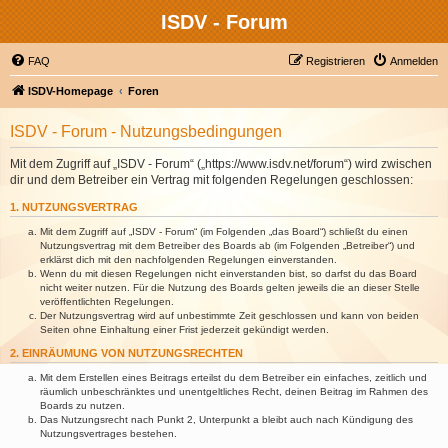
ISDV - Forum
FAQ
Registrieren
Anmelden
ISDV-Homepage
Foren
ISDV - Forum - Nutzungsbedingungen
Mit dem Zugriff auf „ISDV - Forum“ („https://www.isdv.net/forum“) wird zwischen
dir und dem Betreiber ein Vertrag mit folgenden Regelungen geschlossen:
1. NUTZUNGSVERTRAG
Mit dem Zugriff auf „ISDV - Forum“ (im Folgenden „das Board“) schließt du einen
Nutzungsvertrag mit dem Betreiber des Boards ab (im Folgenden „Betreiber“) und
erklärst dich mit den nachfolgenden Regelungen einverstanden.
Wenn du mit diesen Regelungen nicht einverstanden bist, so darfst du das Board
nicht weiter nutzen. Für die Nutzung des Boards gelten jeweils die an dieser Stelle
veröffentlichten Regelungen.
Der Nutzungsvertrag wird auf unbestimmte Zeit geschlossen und kann von beiden
Seiten ohne Einhaltung einer Frist jederzeit gekündigt werden.
2. EINRÄUMUNG VON NUTZUNGSRECHTEN
Mit dem Erstellen eines Beitrags erteilst du dem Betreiber ein einfaches, zeitlich und
räumlich unbeschränktes und unentgeltliches Recht, deinen Beitrag im Rahmen des
Boards zu nutzen.
Das Nutzungsrecht nach Punkt 2, Unterpunkt a bleibt auch nach Kündigung des
Nutzungsvertrages bestehen.