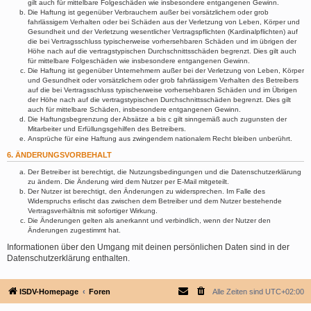
gilt auch für mittelbare Folgeschäden wie insbesondere entgangenen Gewinn.
Die Haftung ist gegenüber Verbrauchern außer bei vorsätzlichem oder grob
fahrlässigem Verhalten oder bei Schäden aus der Verletzung von Leben, Körper und
Gesundheit und der Verletzung wesentlicher Vertragspflichten (Kardinalpflichten) auf
die bei Vertragsschluss typischerweise vorhersehbaren Schäden und im übrigen der
Höhe nach auf die vertragstypischen Durchschnittsschäden begrenzt. Dies gilt auch
für mittelbare Folgeschäden wie insbesondere entgangenen Gewinn.
Die Haftung ist gegenüber Unternehmern außer bei der Verletzung von Leben, Körper
und Gesundheit oder vorsätzlichem oder grob fahrlässigem Verhalten des Betreibers
auf die bei Vertragsschluss typischerweise vorhersehbaren Schäden und im Übrigen
der Höhe nach auf die vertragstypischen Durchschnittsschäden begrenzt. Dies gilt
auch für mittelbare Schäden, insbesondere entgangenen Gewinn.
Die Haftungsbegrenzung der Absätze a bis c gilt sinngemäß auch zugunsten der
Mitarbeiter und Erfüllungsgehilfen des Betreibers.
Ansprüche für eine Haftung aus zwingendem nationalem Recht bleiben unberührt.
6. ÄNDERUNGSVORBEHALT
Der Betreiber ist berechtigt, die Nutzungsbedingungen und die Datenschutzerklärung
zu ändern. Die Änderung wird dem Nutzer per E-Mail mitgeteilt.
Der Nutzer ist berechtigt, den Änderungen zu widersprechen. Im Falle des
Widerspruchs erlischt das zwischen dem Betreiber und dem Nutzer bestehende
Vertragsverhältnis mit sofortiger Wirkung.
Die Änderungen gelten als anerkannt und verbindlich, wenn der Nutzer den
Änderungen zugestimmt hat.
Informationen über den Umgang mit deinen persönlichen Daten sind in der
Datenschutzerklärung enthalten.
ISDV-Homepage
Foren
Alle Zeiten sind
UTC+02:00