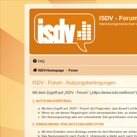
ISDV - Foru
Interessengemeinschaft de
FAQ
ISDV-Homepage
Foren
ISDV - Forum - Nutzungsbedingungen
Mit dem Zugriff auf „ISDV - Forum“ („https://www.isdv.net/foru
1. NUTZUNGSVERTRAG
Mit dem Zugriff auf „ISDV - Forum“ (im Folgenden „das Board“) sch
Wenn du mit diesen Regelungen nicht einverstanden bist, so darfst 
Der Nutzungsvertrag wird auf unbestimmte Zeit geschlossen und kan
2. EINRÄUMUNG VON NUTZUNGSRECHTEN
Mit dem Erstellen eines Beitrags erteilst du dem Betreiber ein ein
Das Nutzungsrecht nach Punkt 2, Unterpunkt a bleibt auch nach 