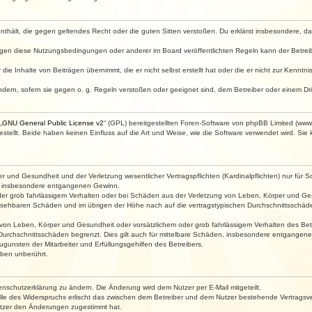
e enthält, die gegen geltendes Recht oder die guten Sitten verstoßen. Du erklärst insbesondere, 
egen diese Nutzungsbedingungen oder anderer im Board veröffentlichten Regeln kann der Betre
die Inhalte von Beiträgen übernimmt, die er nicht selbst erstellt hat oder die er nicht zur Kenn
ndern, sofern sie gegen o. g. Regeln verstoßen oder geeignet sind, dem Betreiber oder einem D
„
GNU General Public License v2
“ (GPL) bereitgestellten Foren-Software von phpBB Limited (ww
ellt. Beide haben keinen Einfluss auf die Art und Weise, wie die Software verwendet wird. Si
 und Gesundheit und der Verletzung wesentlicher Vertragspflichten (Kardinalpflichten) nur für Sc
wie insbesondere entgangenen Gewinn.
der grob fahrlässigem Verhalten oder bei Schäden aus der Verletzung von Leben, Körper und Ges
rhersehbaren Schäden und im übrigen der Höhe nach auf die vertragstypischen Durchschnittsschäde
von Leben, Körper und Gesundheit oder vorsätzlichem oder grob fahrlässigem Verhalten des Betr
Durchschnittsschäden begrenzt. Dies gilt auch für mittelbare Schäden, insbesondere entgangen
gunsten der Mitarbeiter und Erfüllungsgehilfen des Betreibers.
ben unberührt.
enschutzerklärung zu ändern. Die Änderung wird dem Nutzer per E-Mail mitgeteilt.
lle des Widerspruchs erlischt das zwischen dem Betreiber und dem Nutzer bestehende Vertragsverh
utzer den Änderungen zugestimmt hat.