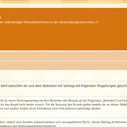
m
r selbständigen Dienstleister/Innen in der Veranstaltungswirtschaft e.V.
m“) wird zwischen dir und dem Betreiber ein Vertrag mit folgenden Regelungen gesch
ließt du einen Nutzungsvertrag mit dem Betreiber des Boards ab (im Folgenden „Betreiber“) und 
du das Board nicht weiter nutzen. Für die Nutzung des Boards gelten jeweils die an dieser Stell
n von beiden Seiten ohne Einhaltung einer Frist jederzeit gekündigt werden.
faches, zeitlich und räumlich unbeschränktes und unentgeltliches Recht, deinen Beitrag im Rahme
Kündigung des Nutzungsvertrages bestehen.