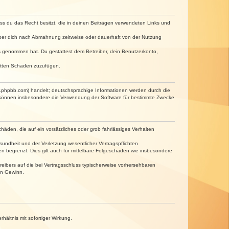
dass du das Recht besitzt, die in deinen Beiträgen verwendeten Links und
iber dich nach Abmahnung zeitweise oder dauerhaft von der Nutzung
tnis genommen hat. Du gestattest dem Betreiber, dein Benutzerkonto,
ritten Schaden zuzufügen.
w.phpbb.com) handelt; deutschsprachige Informationen werden durch die
e können insbesondere die Verwendung der Software für bestimmte Zwecke
häden, die auf ein vorsätzliches oder grob fahrlässiges Verhalten
undheit und der Verletzung wesentlicher Vertragspflichten
n begrenzt. Dies gilt auch für mittelbare Folgeschäden wie insbesondere
eibers auf die bei Vertragsschluss typischerweise vorhersehbaren
en Gewinn.
ältnis mit sofortiger Wirkung.