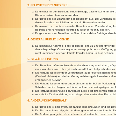
3. PFLICHTEN DES NUTZERS
Du erklärst mit der Erstellung eines Beitrags, dass er keine Inhalt
Bilder zu setzen bzw. zu verwenden.
Der Betreiber des Boards übt das Hausrecht aus. Bei Verstößen g
dieses Boards ausschließen und dir ein Hausverbot erteilen.
Du nimmst zur Kenntnis, dass der Betreiber keine Verantwortung für 
Beiträge und Funktionen jederzeit zu löschen oder zu sperren.
Du gestattest dem Betreiber darüber hinaus, deine Beiträge abzuä
4. GENERAL PUBLIC LICENSE
Du nimmst zur Kenntnis, dass es sich bei phpBB um eine unter der 
deutschsprachige Community unter www.phpbb.de zur Verfügung gest
nicht untersagen oder auf Inhalte fremder Foren Einfluss nehmen.
5. GEWÄHRLEISTUNG
Der Betreiber haftet mit Ausnahme der Verletzung von Leben, Körper
zurückzuführen sind. Dies gilt auch für mittelbare Folgeschäden 
Die Haftung ist gegenüber Verbrauchern außer bei vorsätzlichem o
(Kardinalpflichten) auf die bei Vertragsschluss typischerweise vo
entgangenen Gewinn.
Die Haftung ist gegenüber Unternehmern außer bei der Verletzung 
Schäden und im Übrigen der Höhe nach auf die vertragstypischen 
Die Haftungsbegrenzung der Absätze a bis c gilt sinngemäß auch zu
Ansprüche für eine Haftung aus zwingendem nationalem Recht blei
6. ÄNDERUNGSVORBEHALT
Der Betreiber ist berechtigt, die Nutzungsbedingungen und die Dat
Der Nutzer ist berechtigt, den Änderungen zu widersprechen. Im Fa
Die Änderungen gelten als anerkannt und verbindlich, wenn der N