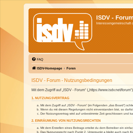
ISDV - Foru
Interessengemeinschaft de
FAQ
ISDV-Homepage
Foren
ISDV - Forum - Nutzungsbedingungen
Mit dem Zugriff auf „ISDV - Forum“ („https://www.isdv.net/foru
1. NUTZUNGSVERTRAG
Mit dem Zugriff auf „ISDV - Forum“ (im Folgenden „das Board“) sch
Wenn du mit diesen Regelungen nicht einverstanden bist, so darfst 
Der Nutzungsvertrag wird auf unbestimmte Zeit geschlossen und kan
2. EINRÄUMUNG VON NUTZUNGSRECHTEN
Mit dem Erstellen eines Beitrags erteilst du dem Betreiber ein ein
Das Nutzungsrecht nach Punkt 2, Unterpunkt a bleibt auch nach 