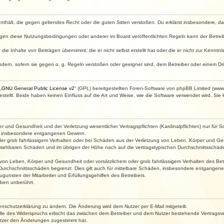
e enthält, die gegen geltendes Recht oder die guten Sitten verstoßen. Du erklärst insbesondere, 
egen diese Nutzungsbedingungen oder anderer im Board veröffentlichten Regeln kann der Betre
die Inhalte von Beiträgen übernimmt, die er nicht selbst erstellt hat oder die er nicht zur Kenn
ndern, sofern sie gegen o. g. Regeln verstoßen oder geeignet sind, dem Betreiber oder einem D
„
GNU General Public License v2
“ (GPL) bereitgestellten Foren-Software von phpBB Limited (ww
ellt. Beide haben keinen Einfluss auf die Art und Weise, wie die Software verwendet wird. Si
 und Gesundheit und der Verletzung wesentlicher Vertragspflichten (Kardinalpflichten) nur für Sc
wie insbesondere entgangenen Gewinn.
der grob fahrlässigem Verhalten oder bei Schäden aus der Verletzung von Leben, Körper und Ges
rhersehbaren Schäden und im übrigen der Höhe nach auf die vertragstypischen Durchschnittsschäde
von Leben, Körper und Gesundheit oder vorsätzlichem oder grob fahrlässigem Verhalten des Betr
Durchschnittsschäden begrenzt. Dies gilt auch für mittelbare Schäden, insbesondere entgangen
gunsten der Mitarbeiter und Erfüllungsgehilfen des Betreibers.
ben unberührt.
enschutzerklärung zu ändern. Die Änderung wird dem Nutzer per E-Mail mitgeteilt.
lle des Widerspruchs erlischt das zwischen dem Betreiber und dem Nutzer bestehende Vertragsverh
utzer den Änderungen zugestimmt hat.