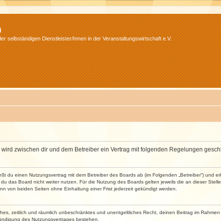
m
r selbständigen Dienstleister/Innen in der Veranstaltungswirtschaft e.V.
m“) wird zwischen dir und dem Betreiber ein Vertrag mit folgenden Regelungen gesch
ließt du einen Nutzungsvertrag mit dem Betreiber des Boards ab (im Folgenden „Betreiber“) und 
du das Board nicht weiter nutzen. Für die Nutzung des Boards gelten jeweils die an dieser Stell
n von beiden Seiten ohne Einhaltung einer Frist jederzeit gekündigt werden.
faches, zeitlich und räumlich unbeschränktes und unentgeltliches Recht, deinen Beitrag im Rahme
Kündigung des Nutzungsvertrages bestehen.