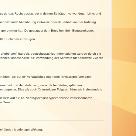
dass du das Recht besitzt, die in deinen Beiträgen verwendeten Links und
iber dich nach Abmahnung zeitweise oder dauerhaft von der Nutzung
tnis genommen hat. Du gestattest dem Betreiber, dein Benutzerkonto,
ritten Schaden zuzufügen.
w.phpbb.com) handelt; deutschsprachige Informationen werden durch die
e können insbesondere die Verwendung der Software für bestimmte Zwecke
häden, die auf ein vorsätzliches oder grob fahrlässiges Verhalten
undheit und der Verletzung wesentlicher Vertragspflichten
n begrenzt. Dies gilt auch für mittelbare Folgeschäden wie insbesondere
eibers auf die bei Vertragsschluss typischerweise vorhersehbaren
en Gewinn.
ältnis mit sofortiger Wirkung.