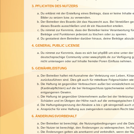
3. PFLICHTEN DES NUTZERS
Du erklärst mit der Erstellung eines Beitrags, dass er keine Inhalt
Bilder zu setzen bzw. zu verwenden.
Der Betreiber des Boards übt das Hausrecht aus. Bei Verstößen g
dieses Boards ausschließen und dir ein Hausverbot erteilen.
Du nimmst zur Kenntnis, dass der Betreiber keine Verantwortung für 
Beiträge und Funktionen jederzeit zu löschen oder zu sperren.
Du gestattest dem Betreiber darüber hinaus, deine Beiträge abzuä
4. GENERAL PUBLIC LICENSE
Du nimmst zur Kenntnis, dass es sich bei phpBB um eine unter der 
deutschsprachige Community unter www.phpbb.de zur Verfügung gest
nicht untersagen oder auf Inhalte fremder Foren Einfluss nehmen.
5. GEWÄHRLEISTUNG
Der Betreiber haftet mit Ausnahme der Verletzung von Leben, Körper
zurückzuführen sind. Dies gilt auch für mittelbare Folgeschäden 
Die Haftung ist gegenüber Verbrauchern außer bei vorsätzlichem o
(Kardinalpflichten) auf die bei Vertragsschluss typischerweise vo
entgangenen Gewinn.
Die Haftung ist gegenüber Unternehmern außer bei der Verletzung 
Schäden und im Übrigen der Höhe nach auf die vertragstypischen 
Die Haftungsbegrenzung der Absätze a bis c gilt sinngemäß auch zu
Ansprüche für eine Haftung aus zwingendem nationalem Recht blei
6. ÄNDERUNGSVORBEHALT
Der Betreiber ist berechtigt, die Nutzungsbedingungen und die Dat
Der Nutzer ist berechtigt, den Änderungen zu widersprechen. Im Fa
Die Änderungen gelten als anerkannt und verbindlich, wenn der N