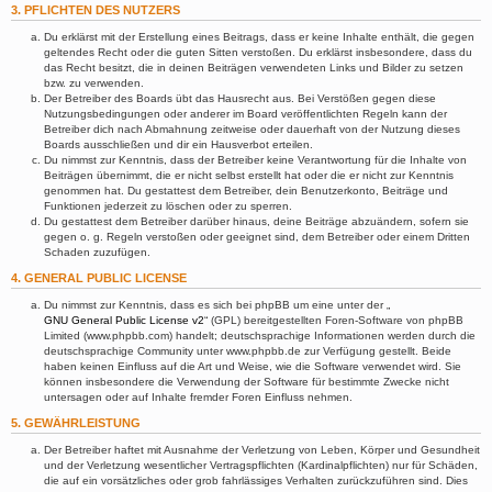
3. PFLICHTEN DES NUTZERS
Du erklärst mit der Erstellung eines Beitrags, dass er keine Inhalte enthält, die gegen
geltendes Recht oder die guten Sitten verstoßen. Du erklärst insbesondere, dass du
das Recht besitzt, die in deinen Beiträgen verwendeten Links und Bilder zu setzen
bzw. zu verwenden.
Der Betreiber des Boards übt das Hausrecht aus. Bei Verstößen gegen diese
Nutzungsbedingungen oder anderer im Board veröffentlichten Regeln kann der
Betreiber dich nach Abmahnung zeitweise oder dauerhaft von der Nutzung dieses
Boards ausschließen und dir ein Hausverbot erteilen.
Du nimmst zur Kenntnis, dass der Betreiber keine Verantwortung für die Inhalte von
Beiträgen übernimmt, die er nicht selbst erstellt hat oder die er nicht zur Kenntnis
genommen hat. Du gestattest dem Betreiber, dein Benutzerkonto, Beiträge und
Funktionen jederzeit zu löschen oder zu sperren.
Du gestattest dem Betreiber darüber hinaus, deine Beiträge abzuändern, sofern sie
gegen o. g. Regeln verstoßen oder geeignet sind, dem Betreiber oder einem Dritten
Schaden zuzufügen.
4. GENERAL PUBLIC LICENSE
Du nimmst zur Kenntnis, dass es sich bei phpBB um eine unter der „
GNU General Public License v2
“ (GPL) bereitgestellten Foren-Software von phpBB
Limited (www.phpbb.com) handelt; deutschsprachige Informationen werden durch die
deutschsprachige Community unter www.phpbb.de zur Verfügung gestellt. Beide
haben keinen Einfluss auf die Art und Weise, wie die Software verwendet wird. Sie
können insbesondere die Verwendung der Software für bestimmte Zwecke nicht
untersagen oder auf Inhalte fremder Foren Einfluss nehmen.
5. GEWÄHRLEISTUNG
Der Betreiber haftet mit Ausnahme der Verletzung von Leben, Körper und Gesundheit
und der Verletzung wesentlicher Vertragspflichten (Kardinalpflichten) nur für Schäden,
die auf ein vorsätzliches oder grob fahrlässiges Verhalten zurückzuführen sind. Dies