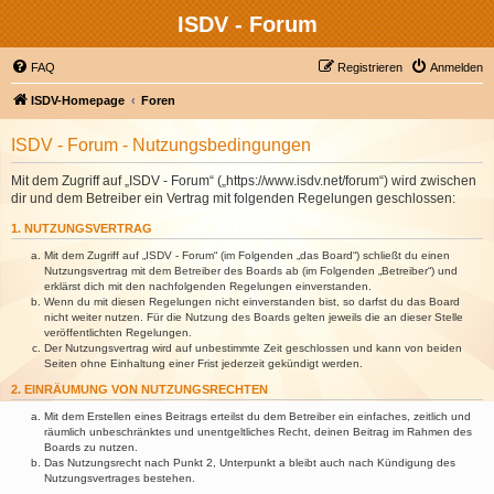
ISDV - Forum
FAQ
Registrieren
Anmelden
ISDV-Homepage
Foren
ISDV - Forum - Nutzungsbedingungen
Mit dem Zugriff auf „ISDV - Forum“ („https://www.isdv.net/forum“) wird zwischen
dir und dem Betreiber ein Vertrag mit folgenden Regelungen geschlossen:
1. NUTZUNGSVERTRAG
Mit dem Zugriff auf „ISDV - Forum“ (im Folgenden „das Board“) schließt du einen
Nutzungsvertrag mit dem Betreiber des Boards ab (im Folgenden „Betreiber“) und
erklärst dich mit den nachfolgenden Regelungen einverstanden.
Wenn du mit diesen Regelungen nicht einverstanden bist, so darfst du das Board
nicht weiter nutzen. Für die Nutzung des Boards gelten jeweils die an dieser Stelle
veröffentlichten Regelungen.
Der Nutzungsvertrag wird auf unbestimmte Zeit geschlossen und kann von beiden
Seiten ohne Einhaltung einer Frist jederzeit gekündigt werden.
2. EINRÄUMUNG VON NUTZUNGSRECHTEN
Mit dem Erstellen eines Beitrags erteilst du dem Betreiber ein einfaches, zeitlich und
räumlich unbeschränktes und unentgeltliches Recht, deinen Beitrag im Rahmen des
Boards zu nutzen.
Das Nutzungsrecht nach Punkt 2, Unterpunkt a bleibt auch nach Kündigung des
Nutzungsvertrages bestehen.