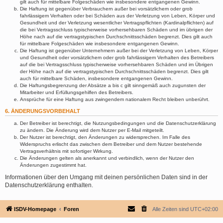
gilt auch für mittelbare Folgeschäden wie insbesondere entgangenen Gewinn.
Die Haftung ist gegenüber Verbrauchern außer bei vorsätzlichem oder grob
fahrlässigem Verhalten oder bei Schäden aus der Verletzung von Leben, Körper und
Gesundheit und der Verletzung wesentlicher Vertragspflichten (Kardinalpflichten) auf
die bei Vertragsschluss typischerweise vorhersehbaren Schäden und im übrigen der
Höhe nach auf die vertragstypischen Durchschnittsschäden begrenzt. Dies gilt auch
für mittelbare Folgeschäden wie insbesondere entgangenen Gewinn.
Die Haftung ist gegenüber Unternehmern außer bei der Verletzung von Leben, Körper
und Gesundheit oder vorsätzlichem oder grob fahrlässigem Verhalten des Betreibers
auf die bei Vertragsschluss typischerweise vorhersehbaren Schäden und im Übrigen
der Höhe nach auf die vertragstypischen Durchschnittsschäden begrenzt. Dies gilt
auch für mittelbare Schäden, insbesondere entgangenen Gewinn.
Die Haftungsbegrenzung der Absätze a bis c gilt sinngemäß auch zugunsten der
Mitarbeiter und Erfüllungsgehilfen des Betreibers.
Ansprüche für eine Haftung aus zwingendem nationalem Recht bleiben unberührt.
6. ÄNDERUNGSVORBEHALT
Der Betreiber ist berechtigt, die Nutzungsbedingungen und die Datenschutzerklärung
zu ändern. Die Änderung wird dem Nutzer per E-Mail mitgeteilt.
Der Nutzer ist berechtigt, den Änderungen zu widersprechen. Im Falle des
Widerspruchs erlischt das zwischen dem Betreiber und dem Nutzer bestehende
Vertragsverhältnis mit sofortiger Wirkung.
Die Änderungen gelten als anerkannt und verbindlich, wenn der Nutzer den
Änderungen zugestimmt hat.
Informationen über den Umgang mit deinen persönlichen Daten sind in der
Datenschutzerklärung enthalten.
ISDV-Homepage
Foren
Alle Zeiten sind
UTC+02:00