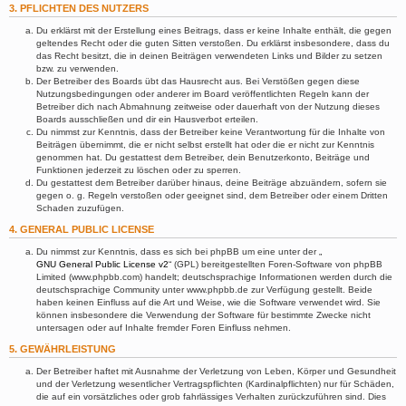
3. PFLICHTEN DES NUTZERS
Du erklärst mit der Erstellung eines Beitrags, dass er keine Inhalte enthält, die gegen
geltendes Recht oder die guten Sitten verstoßen. Du erklärst insbesondere, dass du
das Recht besitzt, die in deinen Beiträgen verwendeten Links und Bilder zu setzen
bzw. zu verwenden.
Der Betreiber des Boards übt das Hausrecht aus. Bei Verstößen gegen diese
Nutzungsbedingungen oder anderer im Board veröffentlichten Regeln kann der
Betreiber dich nach Abmahnung zeitweise oder dauerhaft von der Nutzung dieses
Boards ausschließen und dir ein Hausverbot erteilen.
Du nimmst zur Kenntnis, dass der Betreiber keine Verantwortung für die Inhalte von
Beiträgen übernimmt, die er nicht selbst erstellt hat oder die er nicht zur Kenntnis
genommen hat. Du gestattest dem Betreiber, dein Benutzerkonto, Beiträge und
Funktionen jederzeit zu löschen oder zu sperren.
Du gestattest dem Betreiber darüber hinaus, deine Beiträge abzuändern, sofern sie
gegen o. g. Regeln verstoßen oder geeignet sind, dem Betreiber oder einem Dritten
Schaden zuzufügen.
4. GENERAL PUBLIC LICENSE
Du nimmst zur Kenntnis, dass es sich bei phpBB um eine unter der „
GNU General Public License v2
“ (GPL) bereitgestellten Foren-Software von phpBB
Limited (www.phpbb.com) handelt; deutschsprachige Informationen werden durch die
deutschsprachige Community unter www.phpbb.de zur Verfügung gestellt. Beide
haben keinen Einfluss auf die Art und Weise, wie die Software verwendet wird. Sie
können insbesondere die Verwendung der Software für bestimmte Zwecke nicht
untersagen oder auf Inhalte fremder Foren Einfluss nehmen.
5. GEWÄHRLEISTUNG
Der Betreiber haftet mit Ausnahme der Verletzung von Leben, Körper und Gesundheit
und der Verletzung wesentlicher Vertragspflichten (Kardinalpflichten) nur für Schäden,
die auf ein vorsätzliches oder grob fahrlässiges Verhalten zurückzuführen sind. Dies