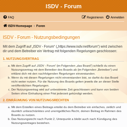
ISDV - Forum
FAQ
Registrieren
Anmelden
ISDV-Homepage
Foren
ISDV - Forum - Nutzungsbedingungen
Mit dem Zugriff auf „ISDV - Forum“ („https://www.isdv.net/forum“) wird zwischen
dir und dem Betreiber ein Vertrag mit folgenden Regelungen geschlossen:
1. NUTZUNGSVERTRAG
Mit dem Zugriff auf „ISDV - Forum“ (im Folgenden „das Board“) schließt du einen
Nutzungsvertrag mit dem Betreiber des Boards ab (im Folgenden „Betreiber“) und
erklärst dich mit den nachfolgenden Regelungen einverstanden.
Wenn du mit diesen Regelungen nicht einverstanden bist, so darfst du das Board
nicht weiter nutzen. Für die Nutzung des Boards gelten jeweils die an dieser Stelle
veröffentlichten Regelungen.
Der Nutzungsvertrag wird auf unbestimmte Zeit geschlossen und kann von beiden
Seiten ohne Einhaltung einer Frist jederzeit gekündigt werden.
2. EINRÄUMUNG VON NUTZUNGSRECHTEN
Mit dem Erstellen eines Beitrags erteilst du dem Betreiber ein einfaches, zeitlich und
räumlich unbeschränktes und unentgeltliches Recht, deinen Beitrag im Rahmen des
Boards zu nutzen.
Das Nutzungsrecht nach Punkt 2, Unterpunkt a bleibt auch nach Kündigung des
Nutzungsvertrages bestehen.