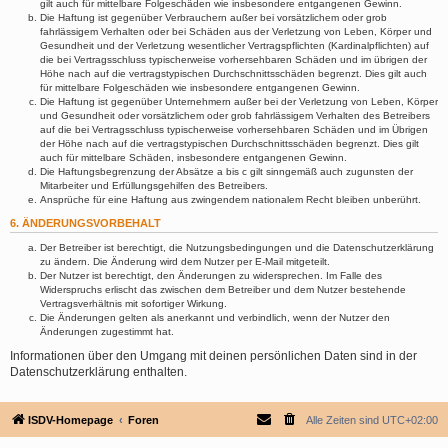
gilt auch für mittelbare Folgeschäden wie insbesondere entgangenen Gewinn.
Die Haftung ist gegenüber Verbrauchern außer bei vorsätzlichem oder grob
fahrlässigem Verhalten oder bei Schäden aus der Verletzung von Leben, Körper und
Gesundheit und der Verletzung wesentlicher Vertragspflichten (Kardinalpflichten) auf
die bei Vertragsschluss typischerweise vorhersehbaren Schäden und im übrigen der
Höhe nach auf die vertragstypischen Durchschnittsschäden begrenzt. Dies gilt auch
für mittelbare Folgeschäden wie insbesondere entgangenen Gewinn.
Die Haftung ist gegenüber Unternehmern außer bei der Verletzung von Leben, Körper
und Gesundheit oder vorsätzlichem oder grob fahrlässigem Verhalten des Betreibers
auf die bei Vertragsschluss typischerweise vorhersehbaren Schäden und im Übrigen
der Höhe nach auf die vertragstypischen Durchschnittsschäden begrenzt. Dies gilt
auch für mittelbare Schäden, insbesondere entgangenen Gewinn.
Die Haftungsbegrenzung der Absätze a bis c gilt sinngemäß auch zugunsten der
Mitarbeiter und Erfüllungsgehilfen des Betreibers.
Ansprüche für eine Haftung aus zwingendem nationalem Recht bleiben unberührt.
6. ÄNDERUNGSVORBEHALT
Der Betreiber ist berechtigt, die Nutzungsbedingungen und die Datenschutzerklärung
zu ändern. Die Änderung wird dem Nutzer per E-Mail mitgeteilt.
Der Nutzer ist berechtigt, den Änderungen zu widersprechen. Im Falle des
Widerspruchs erlischt das zwischen dem Betreiber und dem Nutzer bestehende
Vertragsverhältnis mit sofortiger Wirkung.
Die Änderungen gelten als anerkannt und verbindlich, wenn der Nutzer den
Änderungen zugestimmt hat.
Informationen über den Umgang mit deinen persönlichen Daten sind in der
Datenschutzerklärung enthalten.
ISDV-Homepage
Foren
Alle Zeiten sind
UTC+02:00