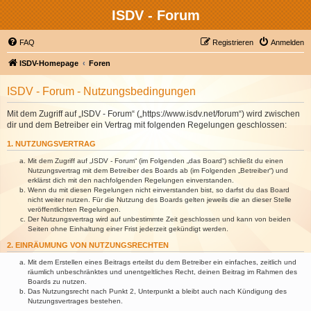
ISDV - Forum
FAQ
Registrieren
Anmelden
ISDV-Homepage
Foren
ISDV - Forum - Nutzungsbedingungen
Mit dem Zugriff auf „ISDV - Forum“ („https://www.isdv.net/forum“) wird zwischen
dir und dem Betreiber ein Vertrag mit folgenden Regelungen geschlossen:
1. NUTZUNGSVERTRAG
Mit dem Zugriff auf „ISDV - Forum“ (im Folgenden „das Board“) schließt du einen
Nutzungsvertrag mit dem Betreiber des Boards ab (im Folgenden „Betreiber“) und
erklärst dich mit den nachfolgenden Regelungen einverstanden.
Wenn du mit diesen Regelungen nicht einverstanden bist, so darfst du das Board
nicht weiter nutzen. Für die Nutzung des Boards gelten jeweils die an dieser Stelle
veröffentlichten Regelungen.
Der Nutzungsvertrag wird auf unbestimmte Zeit geschlossen und kann von beiden
Seiten ohne Einhaltung einer Frist jederzeit gekündigt werden.
2. EINRÄUMUNG VON NUTZUNGSRECHTEN
Mit dem Erstellen eines Beitrags erteilst du dem Betreiber ein einfaches, zeitlich und
räumlich unbeschränktes und unentgeltliches Recht, deinen Beitrag im Rahmen des
Boards zu nutzen.
Das Nutzungsrecht nach Punkt 2, Unterpunkt a bleibt auch nach Kündigung des
Nutzungsvertrages bestehen.