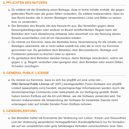
3. PFLICHTEN DES NUTZERS
Du erklärst mit der Erstellung eines Beitrags, dass er keine Inhalte enthält, die gegen
geltendes Recht oder die guten Sitten verstoßen. Du erklärst insbesondere, dass du
das Recht besitzt, die in deinen Beiträgen verwendeten Links und Bilder zu setzen
bzw. zu verwenden.
Der Betreiber des Boards übt das Hausrecht aus. Bei Verstößen gegen diese
Nutzungsbedingungen oder anderer im Board veröffentlichten Regeln kann der
Betreiber dich nach Abmahnung zeitweise oder dauerhaft von der Nutzung dieses
Boards ausschließen und dir ein Hausverbot erteilen.
Du nimmst zur Kenntnis, dass der Betreiber keine Verantwortung für die Inhalte von
Beiträgen übernimmt, die er nicht selbst erstellt hat oder die er nicht zur Kenntnis
genommen hat. Du gestattest dem Betreiber, dein Benutzerkonto, Beiträge und
Funktionen jederzeit zu löschen oder zu sperren.
Du gestattest dem Betreiber darüber hinaus, deine Beiträge abzuändern, sofern sie
gegen o. g. Regeln verstoßen oder geeignet sind, dem Betreiber oder einem Dritten
Schaden zuzufügen.
4. GENERAL PUBLIC LICENSE
Du nimmst zur Kenntnis, dass es sich bei phpBB um eine unter der „
GNU General Public License v2
“ (GPL) bereitgestellten Foren-Software von phpBB
Limited (www.phpbb.com) handelt; deutschsprachige Informationen werden durch die
deutschsprachige Community unter www.phpbb.de zur Verfügung gestellt. Beide
haben keinen Einfluss auf die Art und Weise, wie die Software verwendet wird. Sie
können insbesondere die Verwendung der Software für bestimmte Zwecke nicht
untersagen oder auf Inhalte fremder Foren Einfluss nehmen.
5. GEWÄHRLEISTUNG
Der Betreiber haftet mit Ausnahme der Verletzung von Leben, Körper und Gesundheit
und der Verletzung wesentlicher Vertragspflichten (Kardinalpflichten) nur für Schäden,
die auf ein vorsätzliches oder grob fahrlässiges Verhalten zurückzuführen sind. Dies