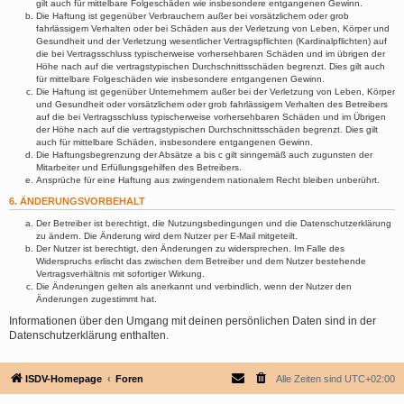
gilt auch für mittelbare Folgeschäden wie insbesondere entgangenen Gewinn.
Die Haftung ist gegenüber Verbrauchern außer bei vorsätzlichem oder grob
fahrlässigem Verhalten oder bei Schäden aus der Verletzung von Leben, Körper und
Gesundheit und der Verletzung wesentlicher Vertragspflichten (Kardinalpflichten) auf
die bei Vertragsschluss typischerweise vorhersehbaren Schäden und im übrigen der
Höhe nach auf die vertragstypischen Durchschnittsschäden begrenzt. Dies gilt auch
für mittelbare Folgeschäden wie insbesondere entgangenen Gewinn.
Die Haftung ist gegenüber Unternehmern außer bei der Verletzung von Leben, Körper
und Gesundheit oder vorsätzlichem oder grob fahrlässigem Verhalten des Betreibers
auf die bei Vertragsschluss typischerweise vorhersehbaren Schäden und im Übrigen
der Höhe nach auf die vertragstypischen Durchschnittsschäden begrenzt. Dies gilt
auch für mittelbare Schäden, insbesondere entgangenen Gewinn.
Die Haftungsbegrenzung der Absätze a bis c gilt sinngemäß auch zugunsten der
Mitarbeiter und Erfüllungsgehilfen des Betreibers.
Ansprüche für eine Haftung aus zwingendem nationalem Recht bleiben unberührt.
6. ÄNDERUNGSVORBEHALT
Der Betreiber ist berechtigt, die Nutzungsbedingungen und die Datenschutzerklärung
zu ändern. Die Änderung wird dem Nutzer per E-Mail mitgeteilt.
Der Nutzer ist berechtigt, den Änderungen zu widersprechen. Im Falle des
Widerspruchs erlischt das zwischen dem Betreiber und dem Nutzer bestehende
Vertragsverhältnis mit sofortiger Wirkung.
Die Änderungen gelten als anerkannt und verbindlich, wenn der Nutzer den
Änderungen zugestimmt hat.
Informationen über den Umgang mit deinen persönlichen Daten sind in der
Datenschutzerklärung enthalten.
ISDV-Homepage
Foren
Alle Zeiten sind
UTC+02:00