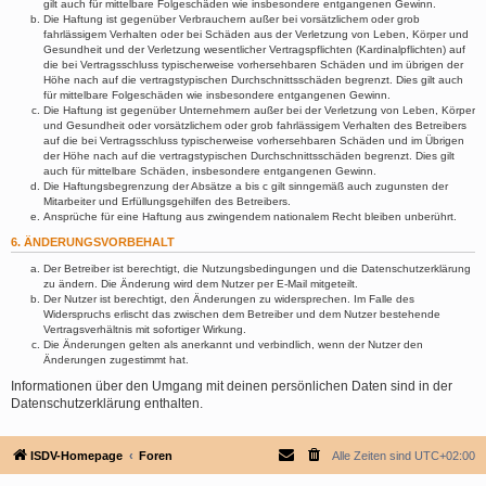
gilt auch für mittelbare Folgeschäden wie insbesondere entgangenen Gewinn.
Die Haftung ist gegenüber Verbrauchern außer bei vorsätzlichem oder grob
fahrlässigem Verhalten oder bei Schäden aus der Verletzung von Leben, Körper und
Gesundheit und der Verletzung wesentlicher Vertragspflichten (Kardinalpflichten) auf
die bei Vertragsschluss typischerweise vorhersehbaren Schäden und im übrigen der
Höhe nach auf die vertragstypischen Durchschnittsschäden begrenzt. Dies gilt auch
für mittelbare Folgeschäden wie insbesondere entgangenen Gewinn.
Die Haftung ist gegenüber Unternehmern außer bei der Verletzung von Leben, Körper
und Gesundheit oder vorsätzlichem oder grob fahrlässigem Verhalten des Betreibers
auf die bei Vertragsschluss typischerweise vorhersehbaren Schäden und im Übrigen
der Höhe nach auf die vertragstypischen Durchschnittsschäden begrenzt. Dies gilt
auch für mittelbare Schäden, insbesondere entgangenen Gewinn.
Die Haftungsbegrenzung der Absätze a bis c gilt sinngemäß auch zugunsten der
Mitarbeiter und Erfüllungsgehilfen des Betreibers.
Ansprüche für eine Haftung aus zwingendem nationalem Recht bleiben unberührt.
6. ÄNDERUNGSVORBEHALT
Der Betreiber ist berechtigt, die Nutzungsbedingungen und die Datenschutzerklärung
zu ändern. Die Änderung wird dem Nutzer per E-Mail mitgeteilt.
Der Nutzer ist berechtigt, den Änderungen zu widersprechen. Im Falle des
Widerspruchs erlischt das zwischen dem Betreiber und dem Nutzer bestehende
Vertragsverhältnis mit sofortiger Wirkung.
Die Änderungen gelten als anerkannt und verbindlich, wenn der Nutzer den
Änderungen zugestimmt hat.
Informationen über den Umgang mit deinen persönlichen Daten sind in der
Datenschutzerklärung enthalten.
ISDV-Homepage
Foren
Alle Zeiten sind
UTC+02:00