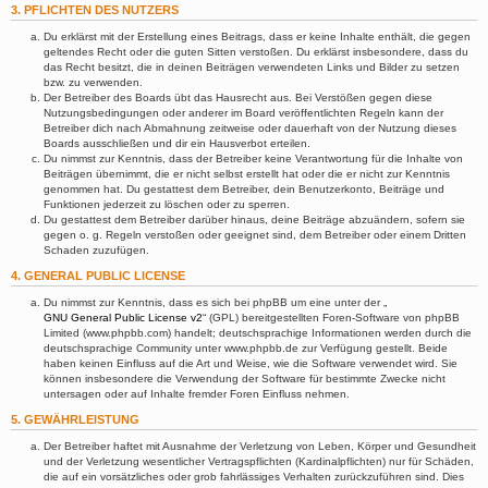
3. PFLICHTEN DES NUTZERS
Du erklärst mit der Erstellung eines Beitrags, dass er keine Inhalte enthält, die gegen
geltendes Recht oder die guten Sitten verstoßen. Du erklärst insbesondere, dass du
das Recht besitzt, die in deinen Beiträgen verwendeten Links und Bilder zu setzen
bzw. zu verwenden.
Der Betreiber des Boards übt das Hausrecht aus. Bei Verstößen gegen diese
Nutzungsbedingungen oder anderer im Board veröffentlichten Regeln kann der
Betreiber dich nach Abmahnung zeitweise oder dauerhaft von der Nutzung dieses
Boards ausschließen und dir ein Hausverbot erteilen.
Du nimmst zur Kenntnis, dass der Betreiber keine Verantwortung für die Inhalte von
Beiträgen übernimmt, die er nicht selbst erstellt hat oder die er nicht zur Kenntnis
genommen hat. Du gestattest dem Betreiber, dein Benutzerkonto, Beiträge und
Funktionen jederzeit zu löschen oder zu sperren.
Du gestattest dem Betreiber darüber hinaus, deine Beiträge abzuändern, sofern sie
gegen o. g. Regeln verstoßen oder geeignet sind, dem Betreiber oder einem Dritten
Schaden zuzufügen.
4. GENERAL PUBLIC LICENSE
Du nimmst zur Kenntnis, dass es sich bei phpBB um eine unter der „
GNU General Public License v2
“ (GPL) bereitgestellten Foren-Software von phpBB
Limited (www.phpbb.com) handelt; deutschsprachige Informationen werden durch die
deutschsprachige Community unter www.phpbb.de zur Verfügung gestellt. Beide
haben keinen Einfluss auf die Art und Weise, wie die Software verwendet wird. Sie
können insbesondere die Verwendung der Software für bestimmte Zwecke nicht
untersagen oder auf Inhalte fremder Foren Einfluss nehmen.
5. GEWÄHRLEISTUNG
Der Betreiber haftet mit Ausnahme der Verletzung von Leben, Körper und Gesundheit
und der Verletzung wesentlicher Vertragspflichten (Kardinalpflichten) nur für Schäden,
die auf ein vorsätzliches oder grob fahrlässiges Verhalten zurückzuführen sind. Dies