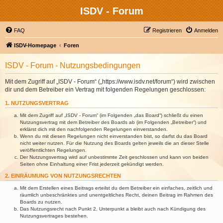
ISDV - Forum
FAQ
Registrieren
Anmelden
ISDV-Homepage
Foren
ISDV - Forum - Nutzungsbedingungen
Mit dem Zugriff auf „ISDV - Forum“ („https://www.isdv.net/forum“) wird zwischen
dir und dem Betreiber ein Vertrag mit folgenden Regelungen geschlossen:
1. NUTZUNGSVERTRAG
Mit dem Zugriff auf „ISDV - Forum“ (im Folgenden „das Board“) schließt du einen
Nutzungsvertrag mit dem Betreiber des Boards ab (im Folgenden „Betreiber“) und
erklärst dich mit den nachfolgenden Regelungen einverstanden.
Wenn du mit diesen Regelungen nicht einverstanden bist, so darfst du das Board
nicht weiter nutzen. Für die Nutzung des Boards gelten jeweils die an dieser Stelle
veröffentlichten Regelungen.
Der Nutzungsvertrag wird auf unbestimmte Zeit geschlossen und kann von beiden
Seiten ohne Einhaltung einer Frist jederzeit gekündigt werden.
2. EINRÄUMUNG VON NUTZUNGSRECHTEN
Mit dem Erstellen eines Beitrags erteilst du dem Betreiber ein einfaches, zeitlich und
räumlich unbeschränktes und unentgeltliches Recht, deinen Beitrag im Rahmen des
Boards zu nutzen.
Das Nutzungsrecht nach Punkt 2, Unterpunkt a bleibt auch nach Kündigung des
Nutzungsvertrages bestehen.