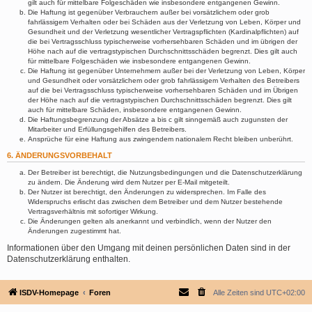
gilt auch für mittelbare Folgeschäden wie insbesondere entgangenen Gewinn.
Die Haftung ist gegenüber Verbrauchern außer bei vorsätzlichem oder grob
fahrlässigem Verhalten oder bei Schäden aus der Verletzung von Leben, Körper und
Gesundheit und der Verletzung wesentlicher Vertragspflichten (Kardinalpflichten) auf
die bei Vertragsschluss typischerweise vorhersehbaren Schäden und im übrigen der
Höhe nach auf die vertragstypischen Durchschnittsschäden begrenzt. Dies gilt auch
für mittelbare Folgeschäden wie insbesondere entgangenen Gewinn.
Die Haftung ist gegenüber Unternehmern außer bei der Verletzung von Leben, Körper
und Gesundheit oder vorsätzlichem oder grob fahrlässigem Verhalten des Betreibers
auf die bei Vertragsschluss typischerweise vorhersehbaren Schäden und im Übrigen
der Höhe nach auf die vertragstypischen Durchschnittsschäden begrenzt. Dies gilt
auch für mittelbare Schäden, insbesondere entgangenen Gewinn.
Die Haftungsbegrenzung der Absätze a bis c gilt sinngemäß auch zugunsten der
Mitarbeiter und Erfüllungsgehilfen des Betreibers.
Ansprüche für eine Haftung aus zwingendem nationalem Recht bleiben unberührt.
6. ÄNDERUNGSVORBEHALT
Der Betreiber ist berechtigt, die Nutzungsbedingungen und die Datenschutzerklärung
zu ändern. Die Änderung wird dem Nutzer per E-Mail mitgeteilt.
Der Nutzer ist berechtigt, den Änderungen zu widersprechen. Im Falle des
Widerspruchs erlischt das zwischen dem Betreiber und dem Nutzer bestehende
Vertragsverhältnis mit sofortiger Wirkung.
Die Änderungen gelten als anerkannt und verbindlich, wenn der Nutzer den
Änderungen zugestimmt hat.
Informationen über den Umgang mit deinen persönlichen Daten sind in der
Datenschutzerklärung enthalten.
ISDV-Homepage
Foren
Alle Zeiten sind
UTC+02:00