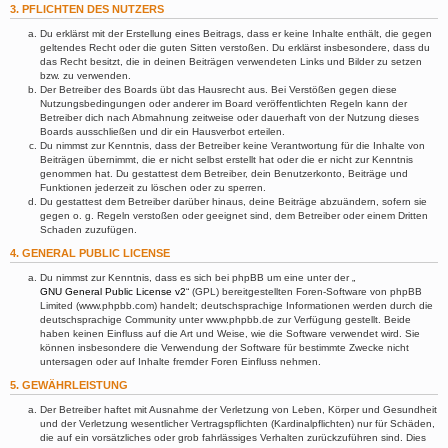
3. PFLICHTEN DES NUTZERS
Du erklärst mit der Erstellung eines Beitrags, dass er keine Inhalte enthält, die gegen
geltendes Recht oder die guten Sitten verstoßen. Du erklärst insbesondere, dass du
das Recht besitzt, die in deinen Beiträgen verwendeten Links und Bilder zu setzen
bzw. zu verwenden.
Der Betreiber des Boards übt das Hausrecht aus. Bei Verstößen gegen diese
Nutzungsbedingungen oder anderer im Board veröffentlichten Regeln kann der
Betreiber dich nach Abmahnung zeitweise oder dauerhaft von der Nutzung dieses
Boards ausschließen und dir ein Hausverbot erteilen.
Du nimmst zur Kenntnis, dass der Betreiber keine Verantwortung für die Inhalte von
Beiträgen übernimmt, die er nicht selbst erstellt hat oder die er nicht zur Kenntnis
genommen hat. Du gestattest dem Betreiber, dein Benutzerkonto, Beiträge und
Funktionen jederzeit zu löschen oder zu sperren.
Du gestattest dem Betreiber darüber hinaus, deine Beiträge abzuändern, sofern sie
gegen o. g. Regeln verstoßen oder geeignet sind, dem Betreiber oder einem Dritten
Schaden zuzufügen.
4. GENERAL PUBLIC LICENSE
Du nimmst zur Kenntnis, dass es sich bei phpBB um eine unter der „
GNU General Public License v2
“ (GPL) bereitgestellten Foren-Software von phpBB
Limited (www.phpbb.com) handelt; deutschsprachige Informationen werden durch die
deutschsprachige Community unter www.phpbb.de zur Verfügung gestellt. Beide
haben keinen Einfluss auf die Art und Weise, wie die Software verwendet wird. Sie
können insbesondere die Verwendung der Software für bestimmte Zwecke nicht
untersagen oder auf Inhalte fremder Foren Einfluss nehmen.
5. GEWÄHRLEISTUNG
Der Betreiber haftet mit Ausnahme der Verletzung von Leben, Körper und Gesundheit
und der Verletzung wesentlicher Vertragspflichten (Kardinalpflichten) nur für Schäden,
die auf ein vorsätzliches oder grob fahrlässiges Verhalten zurückzuführen sind. Dies