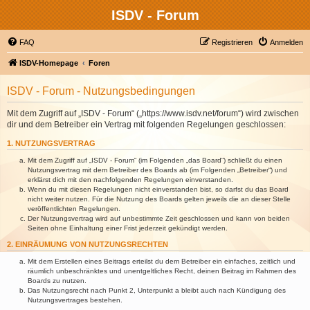
ISDV - Forum
FAQ
Registrieren
Anmelden
ISDV-Homepage
Foren
ISDV - Forum - Nutzungsbedingungen
Mit dem Zugriff auf „ISDV - Forum“ („https://www.isdv.net/forum“) wird zwischen
dir und dem Betreiber ein Vertrag mit folgenden Regelungen geschlossen:
1. NUTZUNGSVERTRAG
Mit dem Zugriff auf „ISDV - Forum“ (im Folgenden „das Board“) schließt du einen
Nutzungsvertrag mit dem Betreiber des Boards ab (im Folgenden „Betreiber“) und
erklärst dich mit den nachfolgenden Regelungen einverstanden.
Wenn du mit diesen Regelungen nicht einverstanden bist, so darfst du das Board
nicht weiter nutzen. Für die Nutzung des Boards gelten jeweils die an dieser Stelle
veröffentlichten Regelungen.
Der Nutzungsvertrag wird auf unbestimmte Zeit geschlossen und kann von beiden
Seiten ohne Einhaltung einer Frist jederzeit gekündigt werden.
2. EINRÄUMUNG VON NUTZUNGSRECHTEN
Mit dem Erstellen eines Beitrags erteilst du dem Betreiber ein einfaches, zeitlich und
räumlich unbeschränktes und unentgeltliches Recht, deinen Beitrag im Rahmen des
Boards zu nutzen.
Das Nutzungsrecht nach Punkt 2, Unterpunkt a bleibt auch nach Kündigung des
Nutzungsvertrages bestehen.