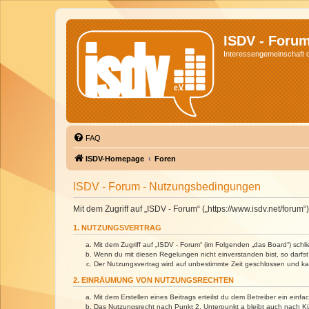
ISDV - Foru
Interessengemeinschaft de
FAQ
ISDV-Homepage
Foren
ISDV - Forum - Nutzungsbedingungen
Mit dem Zugriff auf „ISDV - Forum“ („https://www.isdv.net/foru
1. NUTZUNGSVERTRAG
Mit dem Zugriff auf „ISDV - Forum“ (im Folgenden „das Board“) sch
Wenn du mit diesen Regelungen nicht einverstanden bist, so darfst 
Der Nutzungsvertrag wird auf unbestimmte Zeit geschlossen und kan
2. EINRÄUMUNG VON NUTZUNGSRECHTEN
Mit dem Erstellen eines Beitrags erteilst du dem Betreiber ein ein
Das Nutzungsrecht nach Punkt 2, Unterpunkt a bleibt auch nach 