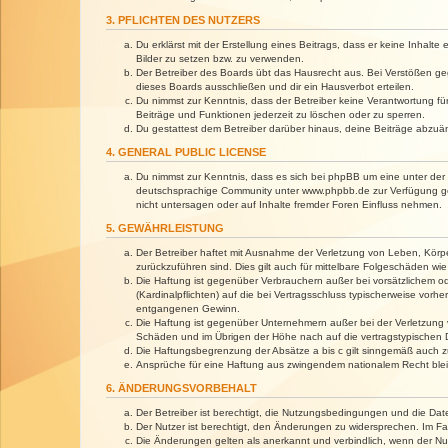
3. PFLICHTEN DES NUTZERS
Du erklärst mit der Erstellung eines Beitrags, dass er keine Inhalt
Bilder zu setzen bzw. zu verwenden.
Der Betreiber des Boards übt das Hausrecht aus. Bei Verstößen g
dieses Boards ausschließen und dir ein Hausverbot erteilen.
Du nimmst zur Kenntnis, dass der Betreiber keine Verantwortung für 
Beiträge und Funktionen jederzeit zu löschen oder zu sperren.
Du gestattest dem Betreiber darüber hinaus, deine Beiträge abzuä
4. GENERAL PUBLIC LICENSE
Du nimmst zur Kenntnis, dass es sich bei phpBB um eine unter der 
deutschsprachige Community unter www.phpbb.de zur Verfügung gest
nicht untersagen oder auf Inhalte fremder Foren Einfluss nehmen.
5. GEWÄHRLEISTUNG
Der Betreiber haftet mit Ausnahme der Verletzung von Leben, Körper
zurückzuführen sind. Dies gilt auch für mittelbare Folgeschäden 
Die Haftung ist gegenüber Verbrauchern außer bei vorsätzlichem o
(Kardinalpflichten) auf die bei Vertragsschluss typischerweise vo
entgangenen Gewinn.
Die Haftung ist gegenüber Unternehmern außer bei der Verletzung 
Schäden und im Übrigen der Höhe nach auf die vertragstypischen 
Die Haftungsbegrenzung der Absätze a bis c gilt sinngemäß auch zu
Ansprüche für eine Haftung aus zwingendem nationalem Recht blei
6. ÄNDERUNGSVORBEHALT
Der Betreiber ist berechtigt, die Nutzungsbedingungen und die Dat
Der Nutzer ist berechtigt, den Änderungen zu widersprechen. Im Fa
Die Änderungen gelten als anerkannt und verbindlich, wenn der N