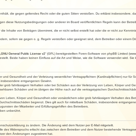
e enthält, die gegen geltendes Recht oder die guten Sitten verstoßen. Du erklärst insbesondere, 
egen diese Nutzungsbedingungen oder anderer im Board veröffentlichten Regeln kann der Betre
die Inhalte von Beiträgen übernimmt, die er nicht selbst erstellt hat oder die er nicht zur Kenn
ndern, sofern sie gegen o. g. Regeln verstoßen oder geeignet sind, dem Betreiber oder einem D
„
GNU General Public License v2
“ (GPL) bereitgestellten Foren-Software von phpBB Limited (ww
ellt. Beide haben keinen Einfluss auf die Art und Weise, wie die Software verwendet wird. Si
 und Gesundheit und der Verletzung wesentlicher Vertragspflichten (Kardinalpflichten) nur für Sc
wie insbesondere entgangenen Gewinn.
der grob fahrlässigem Verhalten oder bei Schäden aus der Verletzung von Leben, Körper und Ges
rhersehbaren Schäden und im übrigen der Höhe nach auf die vertragstypischen Durchschnittsschäde
von Leben, Körper und Gesundheit oder vorsätzlichem oder grob fahrlässigem Verhalten des Betr
Durchschnittsschäden begrenzt. Dies gilt auch für mittelbare Schäden, insbesondere entgangen
gunsten der Mitarbeiter und Erfüllungsgehilfen des Betreibers.
ben unberührt.
enschutzerklärung zu ändern. Die Änderung wird dem Nutzer per E-Mail mitgeteilt.
lle des Widerspruchs erlischt das zwischen dem Betreiber und dem Nutzer bestehende Vertragsverh
utzer den Änderungen zugestimmt hat.