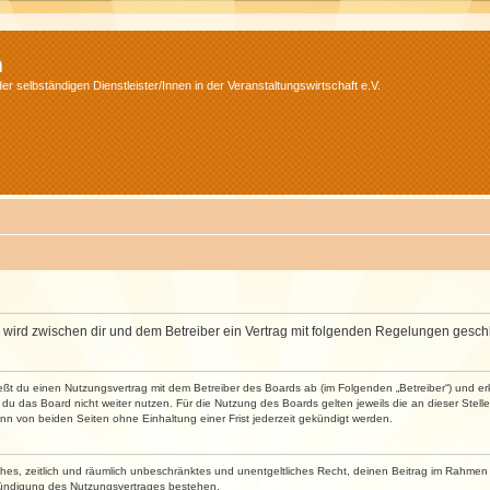
m
r selbständigen Dienstleister/Innen in der Veranstaltungswirtschaft e.V.
m“) wird zwischen dir und dem Betreiber ein Vertrag mit folgenden Regelungen gesch
ließt du einen Nutzungsvertrag mit dem Betreiber des Boards ab (im Folgenden „Betreiber“) und 
du das Board nicht weiter nutzen. Für die Nutzung des Boards gelten jeweils die an dieser Stell
n von beiden Seiten ohne Einhaltung einer Frist jederzeit gekündigt werden.
faches, zeitlich und räumlich unbeschränktes und unentgeltliches Recht, deinen Beitrag im Rahme
Kündigung des Nutzungsvertrages bestehen.