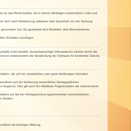
dass du das Recht besitzt, die in deinen Beiträgen verwendeten Links und
iber dich nach Abmahnung zeitweise oder dauerhaft von der Nutzung
tnis genommen hat. Du gestattest dem Betreiber, dein Benutzerkonto,
ritten Schaden zuzufügen.
w.phpbb.com) handelt; deutschsprachige Informationen werden durch die
e können insbesondere die Verwendung der Software für bestimmte Zwecke
häden, die auf ein vorsätzliches oder grob fahrlässiges Verhalten
undheit und der Verletzung wesentlicher Vertragspflichten
n begrenzt. Dies gilt auch für mittelbare Folgeschäden wie insbesondere
eibers auf die bei Vertragsschluss typischerweise vorhersehbaren
en Gewinn.
ältnis mit sofortiger Wirkung.