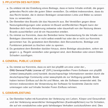
3. PFLICHTEN DES NUTZERS
Du erklärst mit der Erstellung eines Beitrags, dass er keine Inhalte enthält, die gegen
geltendes Recht oder die guten Sitten verstoßen. Du erklärst insbesondere, dass du
das Recht besitzt, die in deinen Beiträgen verwendeten Links und Bilder zu setzen
bzw. zu verwenden.
Der Betreiber des Boards übt das Hausrecht aus. Bei Verstößen gegen diese
Nutzungsbedingungen oder anderer im Board veröffentlichten Regeln kann der
Betreiber dich nach Abmahnung zeitweise oder dauerhaft von der Nutzung dieses
Boards ausschließen und dir ein Hausverbot erteilen.
Du nimmst zur Kenntnis, dass der Betreiber keine Verantwortung für die Inhalte von
Beiträgen übernimmt, die er nicht selbst erstellt hat oder die er nicht zur Kenntnis
genommen hat. Du gestattest dem Betreiber, dein Benutzerkonto, Beiträge und
Funktionen jederzeit zu löschen oder zu sperren.
Du gestattest dem Betreiber darüber hinaus, deine Beiträge abzuändern, sofern sie
gegen o. g. Regeln verstoßen oder geeignet sind, dem Betreiber oder einem Dritten
Schaden zuzufügen.
4. GENERAL PUBLIC LICENSE
Du nimmst zur Kenntnis, dass es sich bei phpBB um eine unter der „
GNU General Public License v2
“ (GPL) bereitgestellten Foren-Software von phpBB
Limited (www.phpbb.com) handelt; deutschsprachige Informationen werden durch die
deutschsprachige Community unter www.phpbb.de zur Verfügung gestellt. Beide
haben keinen Einfluss auf die Art und Weise, wie die Software verwendet wird. Sie
können insbesondere die Verwendung der Software für bestimmte Zwecke nicht
untersagen oder auf Inhalte fremder Foren Einfluss nehmen.
5. GEWÄHRLEISTUNG
Der Betreiber haftet mit Ausnahme der Verletzung von Leben, Körper und Gesundheit
und der Verletzung wesentlicher Vertragspflichten (Kardinalpflichten) nur für Schäden,
die auf ein vorsätzliches oder grob fahrlässiges Verhalten zurückzuführen sind. Dies