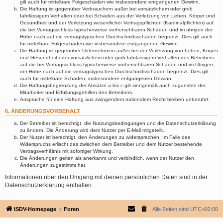
gilt auch für mittelbare Folgeschäden wie insbesondere entgangenen Gewinn.
Die Haftung ist gegenüber Verbrauchern außer bei vorsätzlichem oder grob
fahrlässigem Verhalten oder bei Schäden aus der Verletzung von Leben, Körper und
Gesundheit und der Verletzung wesentlicher Vertragspflichten (Kardinalpflichten) auf
die bei Vertragsschluss typischerweise vorhersehbaren Schäden und im übrigen der
Höhe nach auf die vertragstypischen Durchschnittsschäden begrenzt. Dies gilt auch
für mittelbare Folgeschäden wie insbesondere entgangenen Gewinn.
Die Haftung ist gegenüber Unternehmern außer bei der Verletzung von Leben, Körper
und Gesundheit oder vorsätzlichem oder grob fahrlässigem Verhalten des Betreibers
auf die bei Vertragsschluss typischerweise vorhersehbaren Schäden und im Übrigen
der Höhe nach auf die vertragstypischen Durchschnittsschäden begrenzt. Dies gilt
auch für mittelbare Schäden, insbesondere entgangenen Gewinn.
Die Haftungsbegrenzung der Absätze a bis c gilt sinngemäß auch zugunsten der
Mitarbeiter und Erfüllungsgehilfen des Betreibers.
Ansprüche für eine Haftung aus zwingendem nationalem Recht bleiben unberührt.
6. ÄNDERUNGSVORBEHALT
Der Betreiber ist berechtigt, die Nutzungsbedingungen und die Datenschutzerklärung
zu ändern. Die Änderung wird dem Nutzer per E-Mail mitgeteilt.
Der Nutzer ist berechtigt, den Änderungen zu widersprechen. Im Falle des
Widerspruchs erlischt das zwischen dem Betreiber und dem Nutzer bestehende
Vertragsverhältnis mit sofortiger Wirkung.
Die Änderungen gelten als anerkannt und verbindlich, wenn der Nutzer den
Änderungen zugestimmt hat.
Informationen über den Umgang mit deinen persönlichen Daten sind in der
Datenschutzerklärung enthalten.
ISDV-Homepage
Foren
Alle Zeiten sind
UTC+02:00