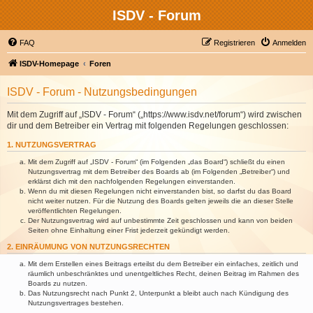
ISDV - Forum
FAQ
Registrieren
Anmelden
ISDV-Homepage
Foren
ISDV - Forum - Nutzungsbedingungen
Mit dem Zugriff auf „ISDV - Forum“ („https://www.isdv.net/forum“) wird zwischen
dir und dem Betreiber ein Vertrag mit folgenden Regelungen geschlossen:
1. NUTZUNGSVERTRAG
Mit dem Zugriff auf „ISDV - Forum“ (im Folgenden „das Board“) schließt du einen
Nutzungsvertrag mit dem Betreiber des Boards ab (im Folgenden „Betreiber“) und
erklärst dich mit den nachfolgenden Regelungen einverstanden.
Wenn du mit diesen Regelungen nicht einverstanden bist, so darfst du das Board
nicht weiter nutzen. Für die Nutzung des Boards gelten jeweils die an dieser Stelle
veröffentlichten Regelungen.
Der Nutzungsvertrag wird auf unbestimmte Zeit geschlossen und kann von beiden
Seiten ohne Einhaltung einer Frist jederzeit gekündigt werden.
2. EINRÄUMUNG VON NUTZUNGSRECHTEN
Mit dem Erstellen eines Beitrags erteilst du dem Betreiber ein einfaches, zeitlich und
räumlich unbeschränktes und unentgeltliches Recht, deinen Beitrag im Rahmen des
Boards zu nutzen.
Das Nutzungsrecht nach Punkt 2, Unterpunkt a bleibt auch nach Kündigung des
Nutzungsvertrages bestehen.