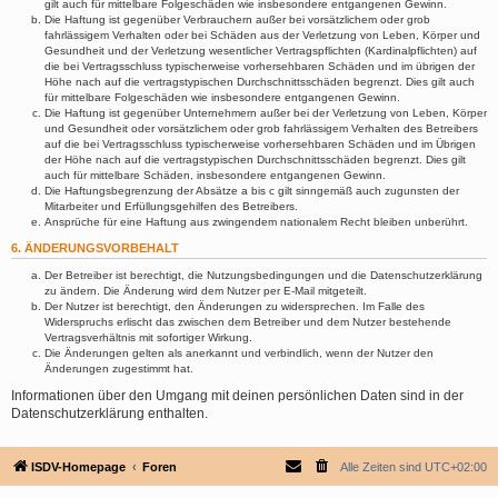
gilt auch für mittelbare Folgeschäden wie insbesondere entgangenen Gewinn.
Die Haftung ist gegenüber Verbrauchern außer bei vorsätzlichem oder grob
fahrlässigem Verhalten oder bei Schäden aus der Verletzung von Leben, Körper und
Gesundheit und der Verletzung wesentlicher Vertragspflichten (Kardinalpflichten) auf
die bei Vertragsschluss typischerweise vorhersehbaren Schäden und im übrigen der
Höhe nach auf die vertragstypischen Durchschnittsschäden begrenzt. Dies gilt auch
für mittelbare Folgeschäden wie insbesondere entgangenen Gewinn.
Die Haftung ist gegenüber Unternehmern außer bei der Verletzung von Leben, Körper
und Gesundheit oder vorsätzlichem oder grob fahrlässigem Verhalten des Betreibers
auf die bei Vertragsschluss typischerweise vorhersehbaren Schäden und im Übrigen
der Höhe nach auf die vertragstypischen Durchschnittsschäden begrenzt. Dies gilt
auch für mittelbare Schäden, insbesondere entgangenen Gewinn.
Die Haftungsbegrenzung der Absätze a bis c gilt sinngemäß auch zugunsten der
Mitarbeiter und Erfüllungsgehilfen des Betreibers.
Ansprüche für eine Haftung aus zwingendem nationalem Recht bleiben unberührt.
6. ÄNDERUNGSVORBEHALT
Der Betreiber ist berechtigt, die Nutzungsbedingungen und die Datenschutzerklärung
zu ändern. Die Änderung wird dem Nutzer per E-Mail mitgeteilt.
Der Nutzer ist berechtigt, den Änderungen zu widersprechen. Im Falle des
Widerspruchs erlischt das zwischen dem Betreiber und dem Nutzer bestehende
Vertragsverhältnis mit sofortiger Wirkung.
Die Änderungen gelten als anerkannt und verbindlich, wenn der Nutzer den
Änderungen zugestimmt hat.
Informationen über den Umgang mit deinen persönlichen Daten sind in der
Datenschutzerklärung enthalten.
ISDV-Homepage
Foren
Alle Zeiten sind
UTC+02:00