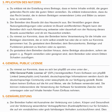
3. PFLICHTEN DES NUTZERS
Du erklärst mit der Erstellung eines Beitrags, dass er keine Inhalte enthält, die gegen
geltendes Recht oder die guten Sitten verstoßen. Du erklärst insbesondere, dass du
das Recht besitzt, die in deinen Beiträgen verwendeten Links und Bilder zu setzen
bzw. zu verwenden.
Der Betreiber des Boards übt das Hausrecht aus. Bei Verstößen gegen diese
Nutzungsbedingungen oder anderer im Board veröffentlichten Regeln kann der
Betreiber dich nach Abmahnung zeitweise oder dauerhaft von der Nutzung dieses
Boards ausschließen und dir ein Hausverbot erteilen.
Du nimmst zur Kenntnis, dass der Betreiber keine Verantwortung für die Inhalte von
Beiträgen übernimmt, die er nicht selbst erstellt hat oder die er nicht zur Kenntnis
genommen hat. Du gestattest dem Betreiber, dein Benutzerkonto, Beiträge und
Funktionen jederzeit zu löschen oder zu sperren.
Du gestattest dem Betreiber darüber hinaus, deine Beiträge abzuändern, sofern sie
gegen o. g. Regeln verstoßen oder geeignet sind, dem Betreiber oder einem Dritten
Schaden zuzufügen.
4. GENERAL PUBLIC LICENSE
Du nimmst zur Kenntnis, dass es sich bei phpBB um eine unter der „
GNU General Public License v2
“ (GPL) bereitgestellten Foren-Software von phpBB
Limited (www.phpbb.com) handelt; deutschsprachige Informationen werden durch die
deutschsprachige Community unter www.phpbb.de zur Verfügung gestellt. Beide
haben keinen Einfluss auf die Art und Weise, wie die Software verwendet wird. Sie
können insbesondere die Verwendung der Software für bestimmte Zwecke nicht
untersagen oder auf Inhalte fremder Foren Einfluss nehmen.
5. GEWÄHRLEISTUNG
Der Betreiber haftet mit Ausnahme der Verletzung von Leben, Körper und Gesundheit
und der Verletzung wesentlicher Vertragspflichten (Kardinalpflichten) nur für Schäden,
die auf ein vorsätzliches oder grob fahrlässiges Verhalten zurückzuführen sind. Dies