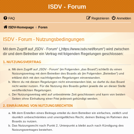
ISDV - Forum
FAQ
Registrieren
Anmelden
ISDV-Homepage
Foren
ISDV - Forum - Nutzungsbedingungen
Mit dem Zugriff auf „ISDV - Forum“ („https://www.isdv.net/forum“) wird zwischen
dir und dem Betreiber ein Vertrag mit folgenden Regelungen geschlossen:
1. NUTZUNGSVERTRAG
Mit dem Zugriff auf „ISDV - Forum“ (im Folgenden „das Board“) schließt du einen
Nutzungsvertrag mit dem Betreiber des Boards ab (im Folgenden „Betreiber“) und
erklärst dich mit den nachfolgenden Regelungen einverstanden.
Wenn du mit diesen Regelungen nicht einverstanden bist, so darfst du das Board
nicht weiter nutzen. Für die Nutzung des Boards gelten jeweils die an dieser Stelle
veröffentlichten Regelungen.
Der Nutzungsvertrag wird auf unbestimmte Zeit geschlossen und kann von beiden
Seiten ohne Einhaltung einer Frist jederzeit gekündigt werden.
2. EINRÄUMUNG VON NUTZUNGSRECHTEN
Mit dem Erstellen eines Beitrags erteilst du dem Betreiber ein einfaches, zeitlich und
räumlich unbeschränktes und unentgeltliches Recht, deinen Beitrag im Rahmen des
Boards zu nutzen.
Das Nutzungsrecht nach Punkt 2, Unterpunkt a bleibt auch nach Kündigung des
Nutzungsvertrages bestehen.