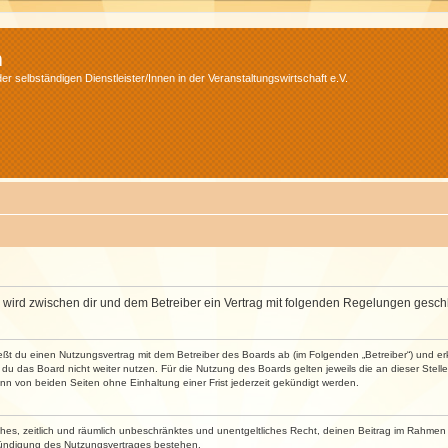
m
r selbständigen Dienstleister/Innen in der Veranstaltungswirtschaft e.V.
m“) wird zwischen dir und dem Betreiber ein Vertrag mit folgenden Regelungen gesch
ließt du einen Nutzungsvertrag mit dem Betreiber des Boards ab (im Folgenden „Betreiber“) und 
du das Board nicht weiter nutzen. Für die Nutzung des Boards gelten jeweils die an dieser Stell
n von beiden Seiten ohne Einhaltung einer Frist jederzeit gekündigt werden.
faches, zeitlich und räumlich unbeschränktes und unentgeltliches Recht, deinen Beitrag im Rahme
Kündigung des Nutzungsvertrages bestehen.