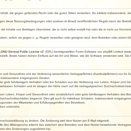
e enthält, die gegen geltendes Recht oder die guten Sitten verstoßen. Du erklärst insbesondere, 
egen diese Nutzungsbedingungen oder anderer im Board veröffentlichten Regeln kann der Betre
die Inhalte von Beiträgen übernimmt, die er nicht selbst erstellt hat oder die er nicht zur Kenn
ndern, sofern sie gegen o. g. Regeln verstoßen oder geeignet sind, dem Betreiber oder einem D
„
GNU General Public License v2
“ (GPL) bereitgestellten Foren-Software von phpBB Limited (ww
ellt. Beide haben keinen Einfluss auf die Art und Weise, wie die Software verwendet wird. Si
 und Gesundheit und der Verletzung wesentlicher Vertragspflichten (Kardinalpflichten) nur für Sc
wie insbesondere entgangenen Gewinn.
der grob fahrlässigem Verhalten oder bei Schäden aus der Verletzung von Leben, Körper und Ges
rhersehbaren Schäden und im übrigen der Höhe nach auf die vertragstypischen Durchschnittsschäde
von Leben, Körper und Gesundheit oder vorsätzlichem oder grob fahrlässigem Verhalten des Betr
Durchschnittsschäden begrenzt. Dies gilt auch für mittelbare Schäden, insbesondere entgangen
gunsten der Mitarbeiter und Erfüllungsgehilfen des Betreibers.
ben unberührt.
enschutzerklärung zu ändern. Die Änderung wird dem Nutzer per E-Mail mitgeteilt.
lle des Widerspruchs erlischt das zwischen dem Betreiber und dem Nutzer bestehende Vertragsverh
utzer den Änderungen zugestimmt hat.