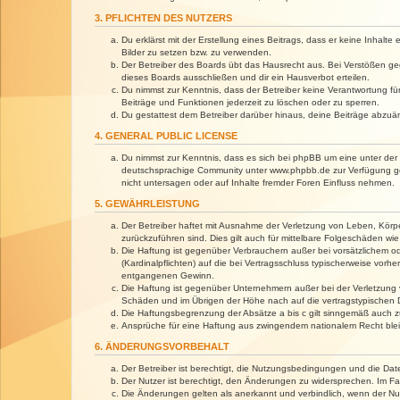
3. PFLICHTEN DES NUTZERS
Du erklärst mit der Erstellung eines Beitrags, dass er keine Inhalt
Bilder zu setzen bzw. zu verwenden.
Der Betreiber des Boards übt das Hausrecht aus. Bei Verstößen g
dieses Boards ausschließen und dir ein Hausverbot erteilen.
Du nimmst zur Kenntnis, dass der Betreiber keine Verantwortung für 
Beiträge und Funktionen jederzeit zu löschen oder zu sperren.
Du gestattest dem Betreiber darüber hinaus, deine Beiträge abzuä
4. GENERAL PUBLIC LICENSE
Du nimmst zur Kenntnis, dass es sich bei phpBB um eine unter der 
deutschsprachige Community unter www.phpbb.de zur Verfügung gest
nicht untersagen oder auf Inhalte fremder Foren Einfluss nehmen.
5. GEWÄHRLEISTUNG
Der Betreiber haftet mit Ausnahme der Verletzung von Leben, Körper
zurückzuführen sind. Dies gilt auch für mittelbare Folgeschäden 
Die Haftung ist gegenüber Verbrauchern außer bei vorsätzlichem o
(Kardinalpflichten) auf die bei Vertragsschluss typischerweise vo
entgangenen Gewinn.
Die Haftung ist gegenüber Unternehmern außer bei der Verletzung 
Schäden und im Übrigen der Höhe nach auf die vertragstypischen 
Die Haftungsbegrenzung der Absätze a bis c gilt sinngemäß auch zu
Ansprüche für eine Haftung aus zwingendem nationalem Recht blei
6. ÄNDERUNGSVORBEHALT
Der Betreiber ist berechtigt, die Nutzungsbedingungen und die Dat
Der Nutzer ist berechtigt, den Änderungen zu widersprechen. Im Fa
Die Änderungen gelten als anerkannt und verbindlich, wenn der N