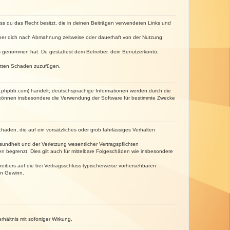
dass du das Recht besitzt, die in deinen Beiträgen verwendeten Links und
iber dich nach Abmahnung zeitweise oder dauerhaft von der Nutzung
tnis genommen hat. Du gestattest dem Betreiber, dein Benutzerkonto,
ritten Schaden zuzufügen.
w.phpbb.com) handelt; deutschsprachige Informationen werden durch die
e können insbesondere die Verwendung der Software für bestimmte Zwecke
häden, die auf ein vorsätzliches oder grob fahrlässiges Verhalten
undheit und der Verletzung wesentlicher Vertragspflichten
n begrenzt. Dies gilt auch für mittelbare Folgeschäden wie insbesondere
eibers auf die bei Vertragsschluss typischerweise vorhersehbaren
en Gewinn.
ältnis mit sofortiger Wirkung.