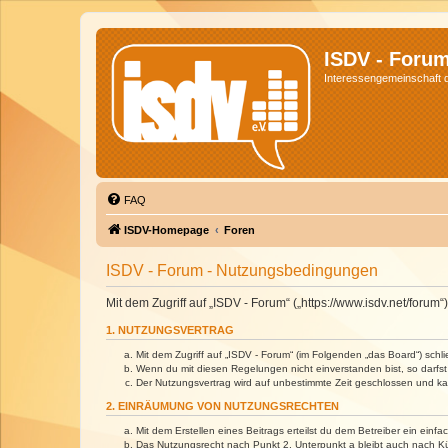
ISDV - Foru
Interessengemeinschaft de
FAQ
ISDV-Homepage
Foren
ISDV - Forum - Nutzungsbedingungen
Mit dem Zugriff auf „ISDV - Forum“ („https://www.isdv.net/foru
1. NUTZUNGSVERTRAG
Mit dem Zugriff auf „ISDV - Forum“ (im Folgenden „das Board“) sch
Wenn du mit diesen Regelungen nicht einverstanden bist, so darfst 
Der Nutzungsvertrag wird auf unbestimmte Zeit geschlossen und kan
2. EINRÄUMUNG VON NUTZUNGSRECHTEN
Mit dem Erstellen eines Beitrags erteilst du dem Betreiber ein ein
Das Nutzungsrecht nach Punkt 2, Unterpunkt a bleibt auch nach 