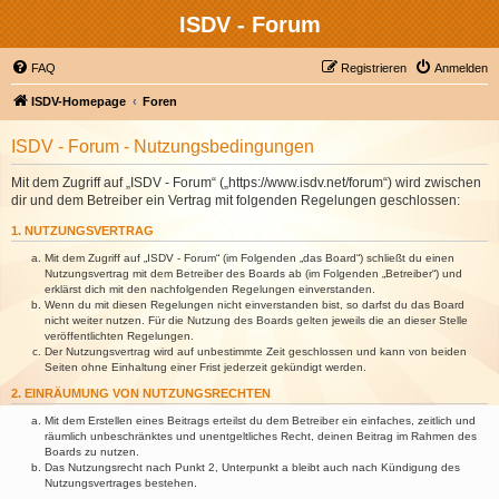
ISDV - Forum
FAQ
Registrieren
Anmelden
ISDV-Homepage
Foren
ISDV - Forum - Nutzungsbedingungen
Mit dem Zugriff auf „ISDV - Forum“ („https://www.isdv.net/forum“) wird zwischen
dir und dem Betreiber ein Vertrag mit folgenden Regelungen geschlossen:
1. NUTZUNGSVERTRAG
Mit dem Zugriff auf „ISDV - Forum“ (im Folgenden „das Board“) schließt du einen
Nutzungsvertrag mit dem Betreiber des Boards ab (im Folgenden „Betreiber“) und
erklärst dich mit den nachfolgenden Regelungen einverstanden.
Wenn du mit diesen Regelungen nicht einverstanden bist, so darfst du das Board
nicht weiter nutzen. Für die Nutzung des Boards gelten jeweils die an dieser Stelle
veröffentlichten Regelungen.
Der Nutzungsvertrag wird auf unbestimmte Zeit geschlossen und kann von beiden
Seiten ohne Einhaltung einer Frist jederzeit gekündigt werden.
2. EINRÄUMUNG VON NUTZUNGSRECHTEN
Mit dem Erstellen eines Beitrags erteilst du dem Betreiber ein einfaches, zeitlich und
räumlich unbeschränktes und unentgeltliches Recht, deinen Beitrag im Rahmen des
Boards zu nutzen.
Das Nutzungsrecht nach Punkt 2, Unterpunkt a bleibt auch nach Kündigung des
Nutzungsvertrages bestehen.