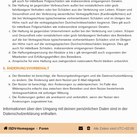
gilt auch für mittelbare Folgeschäden wie insbesondere entgangenen Gewinn.
Die Haftung ist gegenüber Verbrauchern außer bei vorsätzlichem oder grob
fahrlässigem Verhalten oder bei Schäden aus der Verletzung von Leben, Körper und
Gesundheit und der Verletzung wesentlicher Vertragspflichten (Kardinalpflichten) auf
die bei Vertragsschluss typischerweise vorhersehbaren Schäden und im übrigen der
Höhe nach auf die vertragstypischen Durchschnittsschäden begrenzt. Dies gilt auch
für mittelbare Folgeschäden wie insbesondere entgangenen Gewinn.
Die Haftung ist gegenüber Unternehmern außer bei der Verletzung von Leben, Körper
und Gesundheit oder vorsätzlichem oder grob fahrlässigem Verhalten des Betreibers
auf die bei Vertragsschluss typischerweise vorhersehbaren Schäden und im Übrigen
der Höhe nach auf die vertragstypischen Durchschnittsschäden begrenzt. Dies gilt
auch für mittelbare Schäden, insbesondere entgangenen Gewinn.
Die Haftungsbegrenzung der Absätze a bis c gilt sinngemäß auch zugunsten der
Mitarbeiter und Erfüllungsgehilfen des Betreibers.
Ansprüche für eine Haftung aus zwingendem nationalem Recht bleiben unberührt.
6. ÄNDERUNGSVORBEHALT
Der Betreiber ist berechtigt, die Nutzungsbedingungen und die Datenschutzerklärung
zu ändern. Die Änderung wird dem Nutzer per E-Mail mitgeteilt.
Der Nutzer ist berechtigt, den Änderungen zu widersprechen. Im Falle des
Widerspruchs erlischt das zwischen dem Betreiber und dem Nutzer bestehende
Vertragsverhältnis mit sofortiger Wirkung.
Die Änderungen gelten als anerkannt und verbindlich, wenn der Nutzer den
Änderungen zugestimmt hat.
Informationen über den Umgang mit deinen persönlichen Daten sind in der
Datenschutzerklärung enthalten.
ISDV-Homepage
Foren
Alle Zeiten sind
UTC+02:00