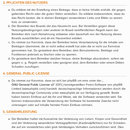
3. PFLICHTEN DES NUTZERS
Du erklärst mit der Erstellung eines Beitrags, dass er keine Inhalte enthält, die gegen
geltendes Recht oder die guten Sitten verstoßen. Du erklärst insbesondere, dass du
das Recht besitzt, die in deinen Beiträgen verwendeten Links und Bilder zu setzen
bzw. zu verwenden.
Der Betreiber des Boards übt das Hausrecht aus. Bei Verstößen gegen diese
Nutzungsbedingungen oder anderer im Board veröffentlichten Regeln kann der
Betreiber dich nach Abmahnung zeitweise oder dauerhaft von der Nutzung dieses
Boards ausschließen und dir ein Hausverbot erteilen.
Du nimmst zur Kenntnis, dass der Betreiber keine Verantwortung für die Inhalte von
Beiträgen übernimmt, die er nicht selbst erstellt hat oder die er nicht zur Kenntnis
genommen hat. Du gestattest dem Betreiber, dein Benutzerkonto, Beiträge und
Funktionen jederzeit zu löschen oder zu sperren.
Du gestattest dem Betreiber darüber hinaus, deine Beiträge abzuändern, sofern sie
gegen o. g. Regeln verstoßen oder geeignet sind, dem Betreiber oder einem Dritten
Schaden zuzufügen.
4. GENERAL PUBLIC LICENSE
Du nimmst zur Kenntnis, dass es sich bei phpBB um eine unter der „
GNU General Public License v2
“ (GPL) bereitgestellten Foren-Software von phpBB
Limited (www.phpbb.com) handelt; deutschsprachige Informationen werden durch die
deutschsprachige Community unter www.phpbb.de zur Verfügung gestellt. Beide
haben keinen Einfluss auf die Art und Weise, wie die Software verwendet wird. Sie
können insbesondere die Verwendung der Software für bestimmte Zwecke nicht
untersagen oder auf Inhalte fremder Foren Einfluss nehmen.
5. GEWÄHRLEISTUNG
Der Betreiber haftet mit Ausnahme der Verletzung von Leben, Körper und Gesundheit
und der Verletzung wesentlicher Vertragspflichten (Kardinalpflichten) nur für Schäden,
die auf ein vorsätzliches oder grob fahrlässiges Verhalten zurückzuführen sind. Dies