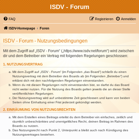
ISDV - Forum
FAQ
Registrieren
Anmelden
ISDV-Homepage
Foren
ISDV - Forum - Nutzungsbedingungen
Mit dem Zugriff auf „ISDV - Forum“ („https://www.isdv.net/forum“) wird zwischen
dir und dem Betreiber ein Vertrag mit folgenden Regelungen geschlossen:
1. NUTZUNGSVERTRAG
Mit dem Zugriff auf „ISDV - Forum“ (im Folgenden „das Board“) schließt du einen
Nutzungsvertrag mit dem Betreiber des Boards ab (im Folgenden „Betreiber“) und
erklärst dich mit den nachfolgenden Regelungen einverstanden.
Wenn du mit diesen Regelungen nicht einverstanden bist, so darfst du das Board
nicht weiter nutzen. Für die Nutzung des Boards gelten jeweils die an dieser Stelle
veröffentlichten Regelungen.
Der Nutzungsvertrag wird auf unbestimmte Zeit geschlossen und kann von beiden
Seiten ohne Einhaltung einer Frist jederzeit gekündigt werden.
2. EINRÄUMUNG VON NUTZUNGSRECHTEN
Mit dem Erstellen eines Beitrags erteilst du dem Betreiber ein einfaches, zeitlich und
räumlich unbeschränktes und unentgeltliches Recht, deinen Beitrag im Rahmen des
Boards zu nutzen.
Das Nutzungsrecht nach Punkt 2, Unterpunkt a bleibt auch nach Kündigung des
Nutzungsvertrages bestehen.