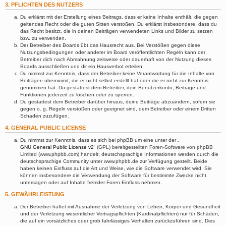
3. PFLICHTEN DES NUTZERS
Du erklärst mit der Erstellung eines Beitrags, dass er keine Inhalte enthält, die gegen
geltendes Recht oder die guten Sitten verstoßen. Du erklärst insbesondere, dass du
das Recht besitzt, die in deinen Beiträgen verwendeten Links und Bilder zu setzen
bzw. zu verwenden.
Der Betreiber des Boards übt das Hausrecht aus. Bei Verstößen gegen diese
Nutzungsbedingungen oder anderer im Board veröffentlichten Regeln kann der
Betreiber dich nach Abmahnung zeitweise oder dauerhaft von der Nutzung dieses
Boards ausschließen und dir ein Hausverbot erteilen.
Du nimmst zur Kenntnis, dass der Betreiber keine Verantwortung für die Inhalte von
Beiträgen übernimmt, die er nicht selbst erstellt hat oder die er nicht zur Kenntnis
genommen hat. Du gestattest dem Betreiber, dein Benutzerkonto, Beiträge und
Funktionen jederzeit zu löschen oder zu sperren.
Du gestattest dem Betreiber darüber hinaus, deine Beiträge abzuändern, sofern sie
gegen o. g. Regeln verstoßen oder geeignet sind, dem Betreiber oder einem Dritten
Schaden zuzufügen.
4. GENERAL PUBLIC LICENSE
Du nimmst zur Kenntnis, dass es sich bei phpBB um eine unter der „
GNU General Public License v2
“ (GPL) bereitgestellten Foren-Software von phpBB
Limited (www.phpbb.com) handelt; deutschsprachige Informationen werden durch die
deutschsprachige Community unter www.phpbb.de zur Verfügung gestellt. Beide
haben keinen Einfluss auf die Art und Weise, wie die Software verwendet wird. Sie
können insbesondere die Verwendung der Software für bestimmte Zwecke nicht
untersagen oder auf Inhalte fremder Foren Einfluss nehmen.
5. GEWÄHRLEISTUNG
Der Betreiber haftet mit Ausnahme der Verletzung von Leben, Körper und Gesundheit
und der Verletzung wesentlicher Vertragspflichten (Kardinalpflichten) nur für Schäden,
die auf ein vorsätzliches oder grob fahrlässiges Verhalten zurückzuführen sind. Dies