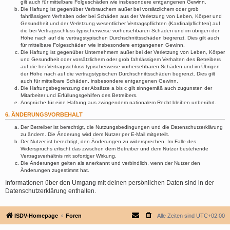
gilt auch für mittelbare Folgeschäden wie insbesondere entgangenen Gewinn.
Die Haftung ist gegenüber Verbrauchern außer bei vorsätzlichem oder grob
fahrlässigem Verhalten oder bei Schäden aus der Verletzung von Leben, Körper und
Gesundheit und der Verletzung wesentlicher Vertragspflichten (Kardinalpflichten) auf
die bei Vertragsschluss typischerweise vorhersehbaren Schäden und im übrigen der
Höhe nach auf die vertragstypischen Durchschnittsschäden begrenzt. Dies gilt auch
für mittelbare Folgeschäden wie insbesondere entgangenen Gewinn.
Die Haftung ist gegenüber Unternehmern außer bei der Verletzung von Leben, Körper
und Gesundheit oder vorsätzlichem oder grob fahrlässigem Verhalten des Betreibers
auf die bei Vertragsschluss typischerweise vorhersehbaren Schäden und im Übrigen
der Höhe nach auf die vertragstypischen Durchschnittsschäden begrenzt. Dies gilt
auch für mittelbare Schäden, insbesondere entgangenen Gewinn.
Die Haftungsbegrenzung der Absätze a bis c gilt sinngemäß auch zugunsten der
Mitarbeiter und Erfüllungsgehilfen des Betreibers.
Ansprüche für eine Haftung aus zwingendem nationalem Recht bleiben unberührt.
6. ÄNDERUNGSVORBEHALT
Der Betreiber ist berechtigt, die Nutzungsbedingungen und die Datenschutzerklärung
zu ändern. Die Änderung wird dem Nutzer per E-Mail mitgeteilt.
Der Nutzer ist berechtigt, den Änderungen zu widersprechen. Im Falle des
Widerspruchs erlischt das zwischen dem Betreiber und dem Nutzer bestehende
Vertragsverhältnis mit sofortiger Wirkung.
Die Änderungen gelten als anerkannt und verbindlich, wenn der Nutzer den
Änderungen zugestimmt hat.
Informationen über den Umgang mit deinen persönlichen Daten sind in der
Datenschutzerklärung enthalten.
ISDV-Homepage
Foren
Alle Zeiten sind
UTC+02:00