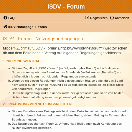
ISDV - Forum
FAQ
Registrieren
Anmelden
ISDV-Homepage
Foren
ISDV - Forum - Nutzungsbedingungen
Mit dem Zugriff auf „ISDV - Forum“ („https://www.isdv.net/forum“) wird zwischen
dir und dem Betreiber ein Vertrag mit folgenden Regelungen geschlossen:
1. NUTZUNGSVERTRAG
Mit dem Zugriff auf „ISDV - Forum“ (im Folgenden „das Board“) schließt du einen
Nutzungsvertrag mit dem Betreiber des Boards ab (im Folgenden „Betreiber“) und
erklärst dich mit den nachfolgenden Regelungen einverstanden.
Wenn du mit diesen Regelungen nicht einverstanden bist, so darfst du das Board
nicht weiter nutzen. Für die Nutzung des Boards gelten jeweils die an dieser Stelle
veröffentlichten Regelungen.
Der Nutzungsvertrag wird auf unbestimmte Zeit geschlossen und kann von beiden
Seiten ohne Einhaltung einer Frist jederzeit gekündigt werden.
2. EINRÄUMUNG VON NUTZUNGSRECHTEN
Mit dem Erstellen eines Beitrags erteilst du dem Betreiber ein einfaches, zeitlich und
räumlich unbeschränktes und unentgeltliches Recht, deinen Beitrag im Rahmen des
Boards zu nutzen.
Das Nutzungsrecht nach Punkt 2, Unterpunkt a bleibt auch nach Kündigung des
Nutzungsvertrages bestehen.