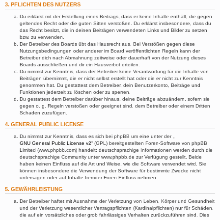
3. PFLICHTEN DES NUTZERS
Du erklärst mit der Erstellung eines Beitrags, dass er keine Inhalte enthält, die gegen
geltendes Recht oder die guten Sitten verstoßen. Du erklärst insbesondere, dass du
das Recht besitzt, die in deinen Beiträgen verwendeten Links und Bilder zu setzen
bzw. zu verwenden.
Der Betreiber des Boards übt das Hausrecht aus. Bei Verstößen gegen diese
Nutzungsbedingungen oder anderer im Board veröffentlichten Regeln kann der
Betreiber dich nach Abmahnung zeitweise oder dauerhaft von der Nutzung dieses
Boards ausschließen und dir ein Hausverbot erteilen.
Du nimmst zur Kenntnis, dass der Betreiber keine Verantwortung für die Inhalte von
Beiträgen übernimmt, die er nicht selbst erstellt hat oder die er nicht zur Kenntnis
genommen hat. Du gestattest dem Betreiber, dein Benutzerkonto, Beiträge und
Funktionen jederzeit zu löschen oder zu sperren.
Du gestattest dem Betreiber darüber hinaus, deine Beiträge abzuändern, sofern sie
gegen o. g. Regeln verstoßen oder geeignet sind, dem Betreiber oder einem Dritten
Schaden zuzufügen.
4. GENERAL PUBLIC LICENSE
Du nimmst zur Kenntnis, dass es sich bei phpBB um eine unter der „
GNU General Public License v2
“ (GPL) bereitgestellten Foren-Software von phpBB
Limited (www.phpbb.com) handelt; deutschsprachige Informationen werden durch die
deutschsprachige Community unter www.phpbb.de zur Verfügung gestellt. Beide
haben keinen Einfluss auf die Art und Weise, wie die Software verwendet wird. Sie
können insbesondere die Verwendung der Software für bestimmte Zwecke nicht
untersagen oder auf Inhalte fremder Foren Einfluss nehmen.
5. GEWÄHRLEISTUNG
Der Betreiber haftet mit Ausnahme der Verletzung von Leben, Körper und Gesundheit
und der Verletzung wesentlicher Vertragspflichten (Kardinalpflichten) nur für Schäden,
die auf ein vorsätzliches oder grob fahrlässiges Verhalten zurückzuführen sind. Dies