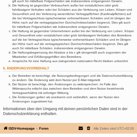
gilt auch für mittelbare Folgeschäden wie insbesondere entgangenen Gewinn.
Die Haftung ist gegenüber Verbrauchern außer bei vorsätzlichem oder grob
fahrlässigem Verhalten oder bei Schäden aus der Verletzung von Leben, Körper und
Gesundheit und der Verletzung wesentlicher Vertragspflichten (Kardinalpflichten) auf
die bei Vertragsschluss typischerweise vorhersehbaren Schäden und im übrigen der
Höhe nach auf die vertragstypischen Durchschnittsschäden begrenzt. Dies gilt auch
für mittelbare Folgeschäden wie insbesondere entgangenen Gewinn.
Die Haftung ist gegenüber Unternehmern außer bei der Verletzung von Leben, Körper
und Gesundheit oder vorsätzlichem oder grob fahrlässigem Verhalten des Betreibers
auf die bei Vertragsschluss typischerweise vorhersehbaren Schäden und im Übrigen
der Höhe nach auf die vertragstypischen Durchschnittsschäden begrenzt. Dies gilt
auch für mittelbare Schäden, insbesondere entgangenen Gewinn.
Die Haftungsbegrenzung der Absätze a bis c gilt sinngemäß auch zugunsten der
Mitarbeiter und Erfüllungsgehilfen des Betreibers.
Ansprüche für eine Haftung aus zwingendem nationalem Recht bleiben unberührt.
6. ÄNDERUNGSVORBEHALT
Der Betreiber ist berechtigt, die Nutzungsbedingungen und die Datenschutzerklärung
zu ändern. Die Änderung wird dem Nutzer per E-Mail mitgeteilt.
Der Nutzer ist berechtigt, den Änderungen zu widersprechen. Im Falle des
Widerspruchs erlischt das zwischen dem Betreiber und dem Nutzer bestehende
Vertragsverhältnis mit sofortiger Wirkung.
Die Änderungen gelten als anerkannt und verbindlich, wenn der Nutzer den
Änderungen zugestimmt hat.
Informationen über den Umgang mit deinen persönlichen Daten sind in der
Datenschutzerklärung enthalten.
ISDV-Homepage
Foren
Alle Zeiten sind
UTC+02:00