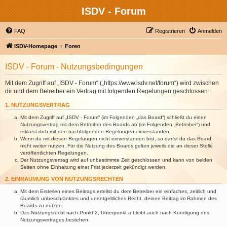
ISDV - Forum
FAQ
Registrieren
Anmelden
ISDV-Homepage
Foren
ISDV - Forum - Nutzungsbedingungen
Mit dem Zugriff auf „ISDV - Forum“ („https://www.isdv.net/forum“) wird zwischen
dir und dem Betreiber ein Vertrag mit folgenden Regelungen geschlossen:
1. NUTZUNGSVERTRAG
Mit dem Zugriff auf „ISDV - Forum“ (im Folgenden „das Board“) schließt du einen
Nutzungsvertrag mit dem Betreiber des Boards ab (im Folgenden „Betreiber“) und
erklärst dich mit den nachfolgenden Regelungen einverstanden.
Wenn du mit diesen Regelungen nicht einverstanden bist, so darfst du das Board
nicht weiter nutzen. Für die Nutzung des Boards gelten jeweils die an dieser Stelle
veröffentlichten Regelungen.
Der Nutzungsvertrag wird auf unbestimmte Zeit geschlossen und kann von beiden
Seiten ohne Einhaltung einer Frist jederzeit gekündigt werden.
2. EINRÄUMUNG VON NUTZUNGSRECHTEN
Mit dem Erstellen eines Beitrags erteilst du dem Betreiber ein einfaches, zeitlich und
räumlich unbeschränktes und unentgeltliches Recht, deinen Beitrag im Rahmen des
Boards zu nutzen.
Das Nutzungsrecht nach Punkt 2, Unterpunkt a bleibt auch nach Kündigung des
Nutzungsvertrages bestehen.