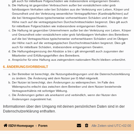
gilt auch für mittelbare Folgeschäden wie insbesondere entgangenen Gewinn.
Die Haftung ist gegenüber Verbrauchern außer bei vorsätzlichem oder grob
fahrlässigem Verhalten oder bei Schäden aus der Verletzung von Leben, Körper und
Gesundheit und der Verletzung wesentlicher Vertragspflichten (Kardinalpflichten) auf
die bei Vertragsschluss typischerweise vorhersehbaren Schäden und im übrigen der
Höhe nach auf die vertragstypischen Durchschnittsschäden begrenzt. Dies gilt auch
für mittelbare Folgeschäden wie insbesondere entgangenen Gewinn.
Die Haftung ist gegenüber Unternehmern außer bei der Verletzung von Leben, Körper
und Gesundheit oder vorsätzlichem oder grob fahrlässigem Verhalten des Betreibers
auf die bei Vertragsschluss typischerweise vorhersehbaren Schäden und im Übrigen
der Höhe nach auf die vertragstypischen Durchschnittsschäden begrenzt. Dies gilt
auch für mittelbare Schäden, insbesondere entgangenen Gewinn.
Die Haftungsbegrenzung der Absätze a bis c gilt sinngemäß auch zugunsten der
Mitarbeiter und Erfüllungsgehilfen des Betreibers.
Ansprüche für eine Haftung aus zwingendem nationalem Recht bleiben unberührt.
6. ÄNDERUNGSVORBEHALT
Der Betreiber ist berechtigt, die Nutzungsbedingungen und die Datenschutzerklärung
zu ändern. Die Änderung wird dem Nutzer per E-Mail mitgeteilt.
Der Nutzer ist berechtigt, den Änderungen zu widersprechen. Im Falle des
Widerspruchs erlischt das zwischen dem Betreiber und dem Nutzer bestehende
Vertragsverhältnis mit sofortiger Wirkung.
Die Änderungen gelten als anerkannt und verbindlich, wenn der Nutzer den
Änderungen zugestimmt hat.
Informationen über den Umgang mit deinen persönlichen Daten sind in der
Datenschutzerklärung enthalten.
ISDV-Homepage
Foren
Alle Zeiten sind
UTC+02:00