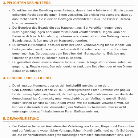
3. PFLICHTEN DES NUTZERS
Du erklärst mit der Erstellung eines Beitrags, dass er keine Inhalte enthält, die gegen
geltendes Recht oder die guten Sitten verstoßen. Du erklärst insbesondere, dass du
das Recht besitzt, die in deinen Beiträgen verwendeten Links und Bilder zu setzen
bzw. zu verwenden.
Der Betreiber des Boards übt das Hausrecht aus. Bei Verstößen gegen diese
Nutzungsbedingungen oder anderer im Board veröffentlichten Regeln kann der
Betreiber dich nach Abmahnung zeitweise oder dauerhaft von der Nutzung dieses
Boards ausschließen und dir ein Hausverbot erteilen.
Du nimmst zur Kenntnis, dass der Betreiber keine Verantwortung für die Inhalte von
Beiträgen übernimmt, die er nicht selbst erstellt hat oder die er nicht zur Kenntnis
genommen hat. Du gestattest dem Betreiber, dein Benutzerkonto, Beiträge und
Funktionen jederzeit zu löschen oder zu sperren.
Du gestattest dem Betreiber darüber hinaus, deine Beiträge abzuändern, sofern sie
gegen o. g. Regeln verstoßen oder geeignet sind, dem Betreiber oder einem Dritten
Schaden zuzufügen.
4. GENERAL PUBLIC LICENSE
Du nimmst zur Kenntnis, dass es sich bei phpBB um eine unter der „
GNU General Public License v2
“ (GPL) bereitgestellten Foren-Software von phpBB
Limited (www.phpbb.com) handelt; deutschsprachige Informationen werden durch die
deutschsprachige Community unter www.phpbb.de zur Verfügung gestellt. Beide
haben keinen Einfluss auf die Art und Weise, wie die Software verwendet wird. Sie
können insbesondere die Verwendung der Software für bestimmte Zwecke nicht
untersagen oder auf Inhalte fremder Foren Einfluss nehmen.
5. GEWÄHRLEISTUNG
Der Betreiber haftet mit Ausnahme der Verletzung von Leben, Körper und Gesundheit
und der Verletzung wesentlicher Vertragspflichten (Kardinalpflichten) nur für Schäden,
die auf ein vorsätzliches oder grob fahrlässiges Verhalten zurückzuführen sind. Dies