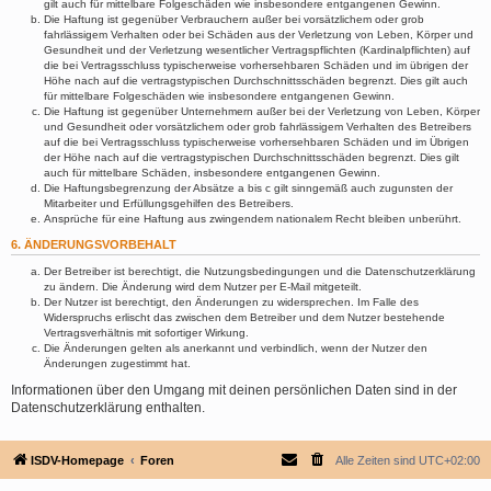
gilt auch für mittelbare Folgeschäden wie insbesondere entgangenen Gewinn.
Die Haftung ist gegenüber Verbrauchern außer bei vorsätzlichem oder grob
fahrlässigem Verhalten oder bei Schäden aus der Verletzung von Leben, Körper und
Gesundheit und der Verletzung wesentlicher Vertragspflichten (Kardinalpflichten) auf
die bei Vertragsschluss typischerweise vorhersehbaren Schäden und im übrigen der
Höhe nach auf die vertragstypischen Durchschnittsschäden begrenzt. Dies gilt auch
für mittelbare Folgeschäden wie insbesondere entgangenen Gewinn.
Die Haftung ist gegenüber Unternehmern außer bei der Verletzung von Leben, Körper
und Gesundheit oder vorsätzlichem oder grob fahrlässigem Verhalten des Betreibers
auf die bei Vertragsschluss typischerweise vorhersehbaren Schäden und im Übrigen
der Höhe nach auf die vertragstypischen Durchschnittsschäden begrenzt. Dies gilt
auch für mittelbare Schäden, insbesondere entgangenen Gewinn.
Die Haftungsbegrenzung der Absätze a bis c gilt sinngemäß auch zugunsten der
Mitarbeiter und Erfüllungsgehilfen des Betreibers.
Ansprüche für eine Haftung aus zwingendem nationalem Recht bleiben unberührt.
6. ÄNDERUNGSVORBEHALT
Der Betreiber ist berechtigt, die Nutzungsbedingungen und die Datenschutzerklärung
zu ändern. Die Änderung wird dem Nutzer per E-Mail mitgeteilt.
Der Nutzer ist berechtigt, den Änderungen zu widersprechen. Im Falle des
Widerspruchs erlischt das zwischen dem Betreiber und dem Nutzer bestehende
Vertragsverhältnis mit sofortiger Wirkung.
Die Änderungen gelten als anerkannt und verbindlich, wenn der Nutzer den
Änderungen zugestimmt hat.
Informationen über den Umgang mit deinen persönlichen Daten sind in der
Datenschutzerklärung enthalten.
ISDV-Homepage
Foren
Alle Zeiten sind
UTC+02:00