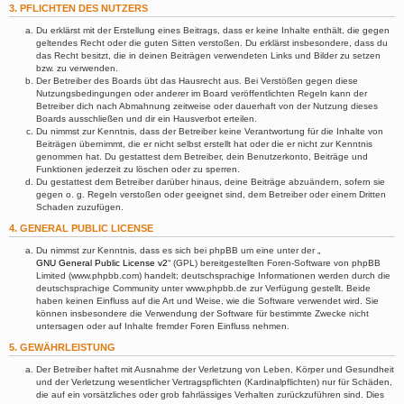
3. PFLICHTEN DES NUTZERS
Du erklärst mit der Erstellung eines Beitrags, dass er keine Inhalte enthält, die gegen
geltendes Recht oder die guten Sitten verstoßen. Du erklärst insbesondere, dass du
das Recht besitzt, die in deinen Beiträgen verwendeten Links und Bilder zu setzen
bzw. zu verwenden.
Der Betreiber des Boards übt das Hausrecht aus. Bei Verstößen gegen diese
Nutzungsbedingungen oder anderer im Board veröffentlichten Regeln kann der
Betreiber dich nach Abmahnung zeitweise oder dauerhaft von der Nutzung dieses
Boards ausschließen und dir ein Hausverbot erteilen.
Du nimmst zur Kenntnis, dass der Betreiber keine Verantwortung für die Inhalte von
Beiträgen übernimmt, die er nicht selbst erstellt hat oder die er nicht zur Kenntnis
genommen hat. Du gestattest dem Betreiber, dein Benutzerkonto, Beiträge und
Funktionen jederzeit zu löschen oder zu sperren.
Du gestattest dem Betreiber darüber hinaus, deine Beiträge abzuändern, sofern sie
gegen o. g. Regeln verstoßen oder geeignet sind, dem Betreiber oder einem Dritten
Schaden zuzufügen.
4. GENERAL PUBLIC LICENSE
Du nimmst zur Kenntnis, dass es sich bei phpBB um eine unter der „
GNU General Public License v2
“ (GPL) bereitgestellten Foren-Software von phpBB
Limited (www.phpbb.com) handelt; deutschsprachige Informationen werden durch die
deutschsprachige Community unter www.phpbb.de zur Verfügung gestellt. Beide
haben keinen Einfluss auf die Art und Weise, wie die Software verwendet wird. Sie
können insbesondere die Verwendung der Software für bestimmte Zwecke nicht
untersagen oder auf Inhalte fremder Foren Einfluss nehmen.
5. GEWÄHRLEISTUNG
Der Betreiber haftet mit Ausnahme der Verletzung von Leben, Körper und Gesundheit
und der Verletzung wesentlicher Vertragspflichten (Kardinalpflichten) nur für Schäden,
die auf ein vorsätzliches oder grob fahrlässiges Verhalten zurückzuführen sind. Dies