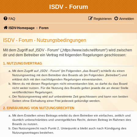
ISDV - Forum
FAQ
Registrieren
Anmelden
ISDV-Homepage
Foren
ISDV - Forum - Nutzungsbedingungen
Mit dem Zugriff auf „ISDV - Forum“ („https://www.isdv.net/forum“) wird zwischen
dir und dem Betreiber ein Vertrag mit folgenden Regelungen geschlossen:
1. NUTZUNGSVERTRAG
Mit dem Zugriff auf „ISDV - Forum“ (im Folgenden „das Board“) schließt du einen
Nutzungsvertrag mit dem Betreiber des Boards ab (im Folgenden „Betreiber“) und
erklärst dich mit den nachfolgenden Regelungen einverstanden.
Wenn du mit diesen Regelungen nicht einverstanden bist, so darfst du das Board
nicht weiter nutzen. Für die Nutzung des Boards gelten jeweils die an dieser Stelle
veröffentlichten Regelungen.
Der Nutzungsvertrag wird auf unbestimmte Zeit geschlossen und kann von beiden
Seiten ohne Einhaltung einer Frist jederzeit gekündigt werden.
2. EINRÄUMUNG VON NUTZUNGSRECHTEN
Mit dem Erstellen eines Beitrags erteilst du dem Betreiber ein einfaches, zeitlich und
räumlich unbeschränktes und unentgeltliches Recht, deinen Beitrag im Rahmen des
Boards zu nutzen.
Das Nutzungsrecht nach Punkt 2, Unterpunkt a bleibt auch nach Kündigung des
Nutzungsvertrages bestehen.