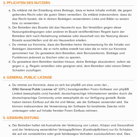
3. PFLICHTEN DES NUTZERS
Du erklärst mit der Erstellung eines Beitrags, dass er keine Inhalte enthält, die gegen
geltendes Recht oder die guten Sitten verstoßen. Du erklärst insbesondere, dass du
das Recht besitzt, die in deinen Beiträgen verwendeten Links und Bilder zu setzen
bzw. zu verwenden.
Der Betreiber des Boards übt das Hausrecht aus. Bei Verstößen gegen diese
Nutzungsbedingungen oder anderer im Board veröffentlichten Regeln kann der
Betreiber dich nach Abmahnung zeitweise oder dauerhaft von der Nutzung dieses
Boards ausschließen und dir ein Hausverbot erteilen.
Du nimmst zur Kenntnis, dass der Betreiber keine Verantwortung für die Inhalte von
Beiträgen übernimmt, die er nicht selbst erstellt hat oder die er nicht zur Kenntnis
genommen hat. Du gestattest dem Betreiber, dein Benutzerkonto, Beiträge und
Funktionen jederzeit zu löschen oder zu sperren.
Du gestattest dem Betreiber darüber hinaus, deine Beiträge abzuändern, sofern sie
gegen o. g. Regeln verstoßen oder geeignet sind, dem Betreiber oder einem Dritten
Schaden zuzufügen.
4. GENERAL PUBLIC LICENSE
Du nimmst zur Kenntnis, dass es sich bei phpBB um eine unter der „
GNU General Public License v2
“ (GPL) bereitgestellten Foren-Software von phpBB
Limited (www.phpbb.com) handelt; deutschsprachige Informationen werden durch die
deutschsprachige Community unter www.phpbb.de zur Verfügung gestellt. Beide
haben keinen Einfluss auf die Art und Weise, wie die Software verwendet wird. Sie
können insbesondere die Verwendung der Software für bestimmte Zwecke nicht
untersagen oder auf Inhalte fremder Foren Einfluss nehmen.
5. GEWÄHRLEISTUNG
Der Betreiber haftet mit Ausnahme der Verletzung von Leben, Körper und Gesundheit
und der Verletzung wesentlicher Vertragspflichten (Kardinalpflichten) nur für Schäden,
die auf ein vorsätzliches oder grob fahrlässiges Verhalten zurückzuführen sind. Dies