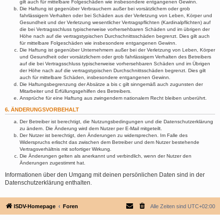
gilt auch für mittelbare Folgeschäden wie insbesondere entgangenen Gewinn.
Die Haftung ist gegenüber Verbrauchern außer bei vorsätzlichem oder grob
fahrlässigem Verhalten oder bei Schäden aus der Verletzung von Leben, Körper und
Gesundheit und der Verletzung wesentlicher Vertragspflichten (Kardinalpflichten) auf
die bei Vertragsschluss typischerweise vorhersehbaren Schäden und im übrigen der
Höhe nach auf die vertragstypischen Durchschnittsschäden begrenzt. Dies gilt auch
für mittelbare Folgeschäden wie insbesondere entgangenen Gewinn.
Die Haftung ist gegenüber Unternehmern außer bei der Verletzung von Leben, Körper
und Gesundheit oder vorsätzlichem oder grob fahrlässigem Verhalten des Betreibers
auf die bei Vertragsschluss typischerweise vorhersehbaren Schäden und im Übrigen
der Höhe nach auf die vertragstypischen Durchschnittsschäden begrenzt. Dies gilt
auch für mittelbare Schäden, insbesondere entgangenen Gewinn.
Die Haftungsbegrenzung der Absätze a bis c gilt sinngemäß auch zugunsten der
Mitarbeiter und Erfüllungsgehilfen des Betreibers.
Ansprüche für eine Haftung aus zwingendem nationalem Recht bleiben unberührt.
6. ÄNDERUNGSVORBEHALT
Der Betreiber ist berechtigt, die Nutzungsbedingungen und die Datenschutzerklärung
zu ändern. Die Änderung wird dem Nutzer per E-Mail mitgeteilt.
Der Nutzer ist berechtigt, den Änderungen zu widersprechen. Im Falle des
Widerspruchs erlischt das zwischen dem Betreiber und dem Nutzer bestehende
Vertragsverhältnis mit sofortiger Wirkung.
Die Änderungen gelten als anerkannt und verbindlich, wenn der Nutzer den
Änderungen zugestimmt hat.
Informationen über den Umgang mit deinen persönlichen Daten sind in der
Datenschutzerklärung enthalten.
ISDV-Homepage
Foren
Alle Zeiten sind
UTC+02:00