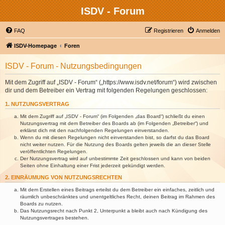
ISDV - Forum
FAQ
Registrieren
Anmelden
ISDV-Homepage
Foren
ISDV - Forum - Nutzungsbedingungen
Mit dem Zugriff auf „ISDV - Forum“ („https://www.isdv.net/forum“) wird zwischen
dir und dem Betreiber ein Vertrag mit folgenden Regelungen geschlossen:
1. NUTZUNGSVERTRAG
Mit dem Zugriff auf „ISDV - Forum“ (im Folgenden „das Board“) schließt du einen
Nutzungsvertrag mit dem Betreiber des Boards ab (im Folgenden „Betreiber“) und
erklärst dich mit den nachfolgenden Regelungen einverstanden.
Wenn du mit diesen Regelungen nicht einverstanden bist, so darfst du das Board
nicht weiter nutzen. Für die Nutzung des Boards gelten jeweils die an dieser Stelle
veröffentlichten Regelungen.
Der Nutzungsvertrag wird auf unbestimmte Zeit geschlossen und kann von beiden
Seiten ohne Einhaltung einer Frist jederzeit gekündigt werden.
2. EINRÄUMUNG VON NUTZUNGSRECHTEN
Mit dem Erstellen eines Beitrags erteilst du dem Betreiber ein einfaches, zeitlich und
räumlich unbeschränktes und unentgeltliches Recht, deinen Beitrag im Rahmen des
Boards zu nutzen.
Das Nutzungsrecht nach Punkt 2, Unterpunkt a bleibt auch nach Kündigung des
Nutzungsvertrages bestehen.