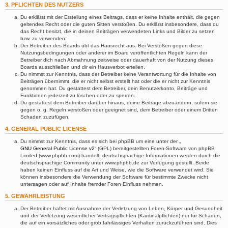
3. PFLICHTEN DES NUTZERS
Du erklärst mit der Erstellung eines Beitrags, dass er keine Inhalte enthält, die gegen
geltendes Recht oder die guten Sitten verstoßen. Du erklärst insbesondere, dass du
das Recht besitzt, die in deinen Beiträgen verwendeten Links und Bilder zu setzen
bzw. zu verwenden.
Der Betreiber des Boards übt das Hausrecht aus. Bei Verstößen gegen diese
Nutzungsbedingungen oder anderer im Board veröffentlichten Regeln kann der
Betreiber dich nach Abmahnung zeitweise oder dauerhaft von der Nutzung dieses
Boards ausschließen und dir ein Hausverbot erteilen.
Du nimmst zur Kenntnis, dass der Betreiber keine Verantwortung für die Inhalte von
Beiträgen übernimmt, die er nicht selbst erstellt hat oder die er nicht zur Kenntnis
genommen hat. Du gestattest dem Betreiber, dein Benutzerkonto, Beiträge und
Funktionen jederzeit zu löschen oder zu sperren.
Du gestattest dem Betreiber darüber hinaus, deine Beiträge abzuändern, sofern sie
gegen o. g. Regeln verstoßen oder geeignet sind, dem Betreiber oder einem Dritten
Schaden zuzufügen.
4. GENERAL PUBLIC LICENSE
Du nimmst zur Kenntnis, dass es sich bei phpBB um eine unter der „
GNU General Public License v2
“ (GPL) bereitgestellten Foren-Software von phpBB
Limited (www.phpbb.com) handelt; deutschsprachige Informationen werden durch die
deutschsprachige Community unter www.phpbb.de zur Verfügung gestellt. Beide
haben keinen Einfluss auf die Art und Weise, wie die Software verwendet wird. Sie
können insbesondere die Verwendung der Software für bestimmte Zwecke nicht
untersagen oder auf Inhalte fremder Foren Einfluss nehmen.
5. GEWÄHRLEISTUNG
Der Betreiber haftet mit Ausnahme der Verletzung von Leben, Körper und Gesundheit
und der Verletzung wesentlicher Vertragspflichten (Kardinalpflichten) nur für Schäden,
die auf ein vorsätzliches oder grob fahrlässiges Verhalten zurückzuführen sind. Dies