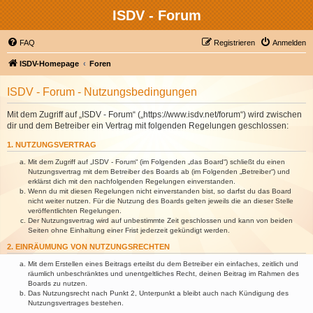
ISDV - Forum
FAQ
Registrieren
Anmelden
ISDV-Homepage
Foren
ISDV - Forum - Nutzungsbedingungen
Mit dem Zugriff auf „ISDV - Forum“ („https://www.isdv.net/forum“) wird zwischen
dir und dem Betreiber ein Vertrag mit folgenden Regelungen geschlossen:
1. NUTZUNGSVERTRAG
Mit dem Zugriff auf „ISDV - Forum“ (im Folgenden „das Board“) schließt du einen
Nutzungsvertrag mit dem Betreiber des Boards ab (im Folgenden „Betreiber“) und
erklärst dich mit den nachfolgenden Regelungen einverstanden.
Wenn du mit diesen Regelungen nicht einverstanden bist, so darfst du das Board
nicht weiter nutzen. Für die Nutzung des Boards gelten jeweils die an dieser Stelle
veröffentlichten Regelungen.
Der Nutzungsvertrag wird auf unbestimmte Zeit geschlossen und kann von beiden
Seiten ohne Einhaltung einer Frist jederzeit gekündigt werden.
2. EINRÄUMUNG VON NUTZUNGSRECHTEN
Mit dem Erstellen eines Beitrags erteilst du dem Betreiber ein einfaches, zeitlich und
räumlich unbeschränktes und unentgeltliches Recht, deinen Beitrag im Rahmen des
Boards zu nutzen.
Das Nutzungsrecht nach Punkt 2, Unterpunkt a bleibt auch nach Kündigung des
Nutzungsvertrages bestehen.