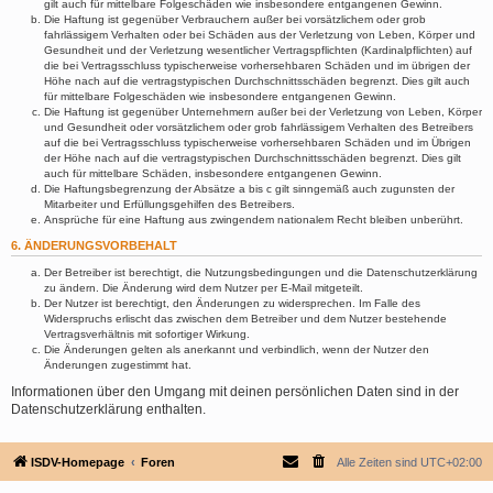
gilt auch für mittelbare Folgeschäden wie insbesondere entgangenen Gewinn.
Die Haftung ist gegenüber Verbrauchern außer bei vorsätzlichem oder grob
fahrlässigem Verhalten oder bei Schäden aus der Verletzung von Leben, Körper und
Gesundheit und der Verletzung wesentlicher Vertragspflichten (Kardinalpflichten) auf
die bei Vertragsschluss typischerweise vorhersehbaren Schäden und im übrigen der
Höhe nach auf die vertragstypischen Durchschnittsschäden begrenzt. Dies gilt auch
für mittelbare Folgeschäden wie insbesondere entgangenen Gewinn.
Die Haftung ist gegenüber Unternehmern außer bei der Verletzung von Leben, Körper
und Gesundheit oder vorsätzlichem oder grob fahrlässigem Verhalten des Betreibers
auf die bei Vertragsschluss typischerweise vorhersehbaren Schäden und im Übrigen
der Höhe nach auf die vertragstypischen Durchschnittsschäden begrenzt. Dies gilt
auch für mittelbare Schäden, insbesondere entgangenen Gewinn.
Die Haftungsbegrenzung der Absätze a bis c gilt sinngemäß auch zugunsten der
Mitarbeiter und Erfüllungsgehilfen des Betreibers.
Ansprüche für eine Haftung aus zwingendem nationalem Recht bleiben unberührt.
6. ÄNDERUNGSVORBEHALT
Der Betreiber ist berechtigt, die Nutzungsbedingungen und die Datenschutzerklärung
zu ändern. Die Änderung wird dem Nutzer per E-Mail mitgeteilt.
Der Nutzer ist berechtigt, den Änderungen zu widersprechen. Im Falle des
Widerspruchs erlischt das zwischen dem Betreiber und dem Nutzer bestehende
Vertragsverhältnis mit sofortiger Wirkung.
Die Änderungen gelten als anerkannt und verbindlich, wenn der Nutzer den
Änderungen zugestimmt hat.
Informationen über den Umgang mit deinen persönlichen Daten sind in der
Datenschutzerklärung enthalten.
ISDV-Homepage
Foren
Alle Zeiten sind
UTC+02:00