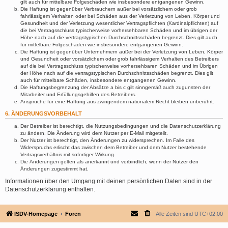
gilt auch für mittelbare Folgeschäden wie insbesondere entgangenen Gewinn.
Die Haftung ist gegenüber Verbrauchern außer bei vorsätzlichem oder grob
fahrlässigem Verhalten oder bei Schäden aus der Verletzung von Leben, Körper und
Gesundheit und der Verletzung wesentlicher Vertragspflichten (Kardinalpflichten) auf
die bei Vertragsschluss typischerweise vorhersehbaren Schäden und im übrigen der
Höhe nach auf die vertragstypischen Durchschnittsschäden begrenzt. Dies gilt auch
für mittelbare Folgeschäden wie insbesondere entgangenen Gewinn.
Die Haftung ist gegenüber Unternehmern außer bei der Verletzung von Leben, Körper
und Gesundheit oder vorsätzlichem oder grob fahrlässigem Verhalten des Betreibers
auf die bei Vertragsschluss typischerweise vorhersehbaren Schäden und im Übrigen
der Höhe nach auf die vertragstypischen Durchschnittsschäden begrenzt. Dies gilt
auch für mittelbare Schäden, insbesondere entgangenen Gewinn.
Die Haftungsbegrenzung der Absätze a bis c gilt sinngemäß auch zugunsten der
Mitarbeiter und Erfüllungsgehilfen des Betreibers.
Ansprüche für eine Haftung aus zwingendem nationalem Recht bleiben unberührt.
6. ÄNDERUNGSVORBEHALT
Der Betreiber ist berechtigt, die Nutzungsbedingungen und die Datenschutzerklärung
zu ändern. Die Änderung wird dem Nutzer per E-Mail mitgeteilt.
Der Nutzer ist berechtigt, den Änderungen zu widersprechen. Im Falle des
Widerspruchs erlischt das zwischen dem Betreiber und dem Nutzer bestehende
Vertragsverhältnis mit sofortiger Wirkung.
Die Änderungen gelten als anerkannt und verbindlich, wenn der Nutzer den
Änderungen zugestimmt hat.
Informationen über den Umgang mit deinen persönlichen Daten sind in der
Datenschutzerklärung enthalten.
ISDV-Homepage
Foren
Alle Zeiten sind
UTC+02:00