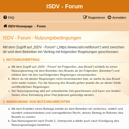
ISDV - Forum
FAQ
Registrieren
Anmelden
ISDV-Homepage
Foren
ISDV - Forum - Nutzungsbedingungen
Mit dem Zugriff auf „ISDV - Forum“ („https://www.isdv.net/forum“) wird zwischen
dir und dem Betreiber ein Vertrag mit folgenden Regelungen geschlossen:
1. NUTZUNGSVERTRAG
Mit dem Zugriff auf „ISDV - Forum“ (im Folgenden „das Board“) schließt du einen
Nutzungsvertrag mit dem Betreiber des Boards ab (im Folgenden „Betreiber“) und
erklärst dich mit den nachfolgenden Regelungen einverstanden.
Wenn du mit diesen Regelungen nicht einverstanden bist, so darfst du das Board
nicht weiter nutzen. Für die Nutzung des Boards gelten jeweils die an dieser Stelle
veröffentlichten Regelungen.
Der Nutzungsvertrag wird auf unbestimmte Zeit geschlossen und kann von beiden
Seiten ohne Einhaltung einer Frist jederzeit gekündigt werden.
2. EINRÄUMUNG VON NUTZUNGSRECHTEN
Mit dem Erstellen eines Beitrags erteilst du dem Betreiber ein einfaches, zeitlich und
räumlich unbeschränktes und unentgeltliches Recht, deinen Beitrag im Rahmen des
Boards zu nutzen.
Das Nutzungsrecht nach Punkt 2, Unterpunkt a bleibt auch nach Kündigung des
Nutzungsvertrages bestehen.