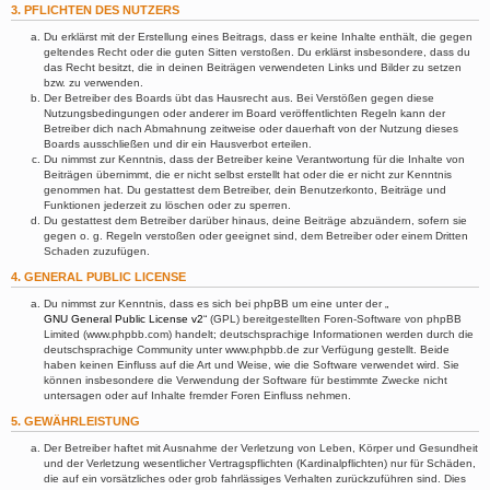
3. PFLICHTEN DES NUTZERS
Du erklärst mit der Erstellung eines Beitrags, dass er keine Inhalte enthält, die gegen
geltendes Recht oder die guten Sitten verstoßen. Du erklärst insbesondere, dass du
das Recht besitzt, die in deinen Beiträgen verwendeten Links und Bilder zu setzen
bzw. zu verwenden.
Der Betreiber des Boards übt das Hausrecht aus. Bei Verstößen gegen diese
Nutzungsbedingungen oder anderer im Board veröffentlichten Regeln kann der
Betreiber dich nach Abmahnung zeitweise oder dauerhaft von der Nutzung dieses
Boards ausschließen und dir ein Hausverbot erteilen.
Du nimmst zur Kenntnis, dass der Betreiber keine Verantwortung für die Inhalte von
Beiträgen übernimmt, die er nicht selbst erstellt hat oder die er nicht zur Kenntnis
genommen hat. Du gestattest dem Betreiber, dein Benutzerkonto, Beiträge und
Funktionen jederzeit zu löschen oder zu sperren.
Du gestattest dem Betreiber darüber hinaus, deine Beiträge abzuändern, sofern sie
gegen o. g. Regeln verstoßen oder geeignet sind, dem Betreiber oder einem Dritten
Schaden zuzufügen.
4. GENERAL PUBLIC LICENSE
Du nimmst zur Kenntnis, dass es sich bei phpBB um eine unter der „
GNU General Public License v2
“ (GPL) bereitgestellten Foren-Software von phpBB
Limited (www.phpbb.com) handelt; deutschsprachige Informationen werden durch die
deutschsprachige Community unter www.phpbb.de zur Verfügung gestellt. Beide
haben keinen Einfluss auf die Art und Weise, wie die Software verwendet wird. Sie
können insbesondere die Verwendung der Software für bestimmte Zwecke nicht
untersagen oder auf Inhalte fremder Foren Einfluss nehmen.
5. GEWÄHRLEISTUNG
Der Betreiber haftet mit Ausnahme der Verletzung von Leben, Körper und Gesundheit
und der Verletzung wesentlicher Vertragspflichten (Kardinalpflichten) nur für Schäden,
die auf ein vorsätzliches oder grob fahrlässiges Verhalten zurückzuführen sind. Dies