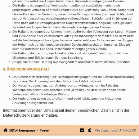
gilt auch für mittelbare Folgeschäden wie insbesondere entgangenen Gewinn.
Die Haftung ist gegenüber Verbrauchern außer bei vorsätzlichem oder grob
fahrlässigem Verhalten oder bei Schäden aus der Verletzung von Leben, Körper und
Gesundheit und der Verletzung wesentlicher Vertragspflichten (Kardinalpflichten) auf
die bei Vertragsschluss typischerweise vorhersehbaren Schäden und im übrigen der
Höhe nach auf die vertragstypischen Durchschnittsschäden begrenzt. Dies gilt auch
für mittelbare Folgeschäden wie insbesondere entgangenen Gewinn.
Die Haftung ist gegenüber Unternehmern außer bei der Verletzung von Leben, Körper
und Gesundheit oder vorsätzlichem oder grob fahrlässigem Verhalten des Betreibers
auf die bei Vertragsschluss typischerweise vorhersehbaren Schäden und im Übrigen
der Höhe nach auf die vertragstypischen Durchschnittsschäden begrenzt. Dies gilt
auch für mittelbare Schäden, insbesondere entgangenen Gewinn.
Die Haftungsbegrenzung der Absätze a bis c gilt sinngemäß auch zugunsten der
Mitarbeiter und Erfüllungsgehilfen des Betreibers.
Ansprüche für eine Haftung aus zwingendem nationalem Recht bleiben unberührt.
6. ÄNDERUNGSVORBEHALT
Der Betreiber ist berechtigt, die Nutzungsbedingungen und die Datenschutzerklärung
zu ändern. Die Änderung wird dem Nutzer per E-Mail mitgeteilt.
Der Nutzer ist berechtigt, den Änderungen zu widersprechen. Im Falle des
Widerspruchs erlischt das zwischen dem Betreiber und dem Nutzer bestehende
Vertragsverhältnis mit sofortiger Wirkung.
Die Änderungen gelten als anerkannt und verbindlich, wenn der Nutzer den
Änderungen zugestimmt hat.
Informationen über den Umgang mit deinen persönlichen Daten sind in der
Datenschutzerklärung enthalten.
ISDV-Homepage
Foren
Alle Zeiten sind
UTC+02:00