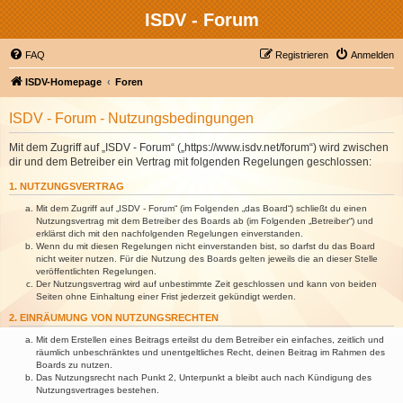
ISDV - Forum
FAQ
Registrieren
Anmelden
ISDV-Homepage
Foren
ISDV - Forum - Nutzungsbedingungen
Mit dem Zugriff auf „ISDV - Forum“ („https://www.isdv.net/forum“) wird zwischen
dir und dem Betreiber ein Vertrag mit folgenden Regelungen geschlossen:
1. NUTZUNGSVERTRAG
Mit dem Zugriff auf „ISDV - Forum“ (im Folgenden „das Board“) schließt du einen
Nutzungsvertrag mit dem Betreiber des Boards ab (im Folgenden „Betreiber“) und
erklärst dich mit den nachfolgenden Regelungen einverstanden.
Wenn du mit diesen Regelungen nicht einverstanden bist, so darfst du das Board
nicht weiter nutzen. Für die Nutzung des Boards gelten jeweils die an dieser Stelle
veröffentlichten Regelungen.
Der Nutzungsvertrag wird auf unbestimmte Zeit geschlossen und kann von beiden
Seiten ohne Einhaltung einer Frist jederzeit gekündigt werden.
2. EINRÄUMUNG VON NUTZUNGSRECHTEN
Mit dem Erstellen eines Beitrags erteilst du dem Betreiber ein einfaches, zeitlich und
räumlich unbeschränktes und unentgeltliches Recht, deinen Beitrag im Rahmen des
Boards zu nutzen.
Das Nutzungsrecht nach Punkt 2, Unterpunkt a bleibt auch nach Kündigung des
Nutzungsvertrages bestehen.