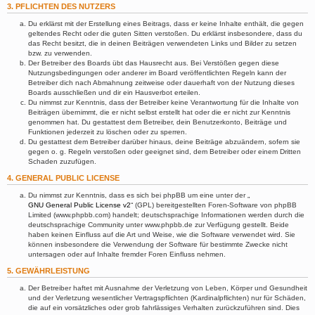
3. PFLICHTEN DES NUTZERS
Du erklärst mit der Erstellung eines Beitrags, dass er keine Inhalte enthält, die gegen
geltendes Recht oder die guten Sitten verstoßen. Du erklärst insbesondere, dass du
das Recht besitzt, die in deinen Beiträgen verwendeten Links und Bilder zu setzen
bzw. zu verwenden.
Der Betreiber des Boards übt das Hausrecht aus. Bei Verstößen gegen diese
Nutzungsbedingungen oder anderer im Board veröffentlichten Regeln kann der
Betreiber dich nach Abmahnung zeitweise oder dauerhaft von der Nutzung dieses
Boards ausschließen und dir ein Hausverbot erteilen.
Du nimmst zur Kenntnis, dass der Betreiber keine Verantwortung für die Inhalte von
Beiträgen übernimmt, die er nicht selbst erstellt hat oder die er nicht zur Kenntnis
genommen hat. Du gestattest dem Betreiber, dein Benutzerkonto, Beiträge und
Funktionen jederzeit zu löschen oder zu sperren.
Du gestattest dem Betreiber darüber hinaus, deine Beiträge abzuändern, sofern sie
gegen o. g. Regeln verstoßen oder geeignet sind, dem Betreiber oder einem Dritten
Schaden zuzufügen.
4. GENERAL PUBLIC LICENSE
Du nimmst zur Kenntnis, dass es sich bei phpBB um eine unter der „
GNU General Public License v2
“ (GPL) bereitgestellten Foren-Software von phpBB
Limited (www.phpbb.com) handelt; deutschsprachige Informationen werden durch die
deutschsprachige Community unter www.phpbb.de zur Verfügung gestellt. Beide
haben keinen Einfluss auf die Art und Weise, wie die Software verwendet wird. Sie
können insbesondere die Verwendung der Software für bestimmte Zwecke nicht
untersagen oder auf Inhalte fremder Foren Einfluss nehmen.
5. GEWÄHRLEISTUNG
Der Betreiber haftet mit Ausnahme der Verletzung von Leben, Körper und Gesundheit
und der Verletzung wesentlicher Vertragspflichten (Kardinalpflichten) nur für Schäden,
die auf ein vorsätzliches oder grob fahrlässiges Verhalten zurückzuführen sind. Dies