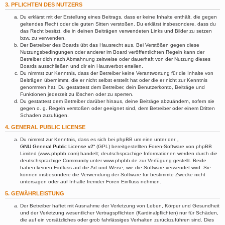
3. PFLICHTEN DES NUTZERS
Du erklärst mit der Erstellung eines Beitrags, dass er keine Inhalte enthält, die gegen
geltendes Recht oder die guten Sitten verstoßen. Du erklärst insbesondere, dass du
das Recht besitzt, die in deinen Beiträgen verwendeten Links und Bilder zu setzen
bzw. zu verwenden.
Der Betreiber des Boards übt das Hausrecht aus. Bei Verstößen gegen diese
Nutzungsbedingungen oder anderer im Board veröffentlichten Regeln kann der
Betreiber dich nach Abmahnung zeitweise oder dauerhaft von der Nutzung dieses
Boards ausschließen und dir ein Hausverbot erteilen.
Du nimmst zur Kenntnis, dass der Betreiber keine Verantwortung für die Inhalte von
Beiträgen übernimmt, die er nicht selbst erstellt hat oder die er nicht zur Kenntnis
genommen hat. Du gestattest dem Betreiber, dein Benutzerkonto, Beiträge und
Funktionen jederzeit zu löschen oder zu sperren.
Du gestattest dem Betreiber darüber hinaus, deine Beiträge abzuändern, sofern sie
gegen o. g. Regeln verstoßen oder geeignet sind, dem Betreiber oder einem Dritten
Schaden zuzufügen.
4. GENERAL PUBLIC LICENSE
Du nimmst zur Kenntnis, dass es sich bei phpBB um eine unter der „
GNU General Public License v2
“ (GPL) bereitgestellten Foren-Software von phpBB
Limited (www.phpbb.com) handelt; deutschsprachige Informationen werden durch die
deutschsprachige Community unter www.phpbb.de zur Verfügung gestellt. Beide
haben keinen Einfluss auf die Art und Weise, wie die Software verwendet wird. Sie
können insbesondere die Verwendung der Software für bestimmte Zwecke nicht
untersagen oder auf Inhalte fremder Foren Einfluss nehmen.
5. GEWÄHRLEISTUNG
Der Betreiber haftet mit Ausnahme der Verletzung von Leben, Körper und Gesundheit
und der Verletzung wesentlicher Vertragspflichten (Kardinalpflichten) nur für Schäden,
die auf ein vorsätzliches oder grob fahrlässiges Verhalten zurückzuführen sind. Dies