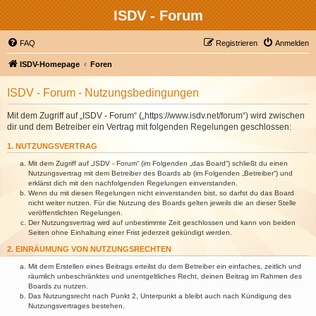
ISDV - Forum
FAQ
Registrieren
Anmelden
ISDV-Homepage
Foren
ISDV - Forum - Nutzungsbedingungen
Mit dem Zugriff auf „ISDV - Forum“ („https://www.isdv.net/forum“) wird zwischen
dir und dem Betreiber ein Vertrag mit folgenden Regelungen geschlossen:
1. NUTZUNGSVERTRAG
Mit dem Zugriff auf „ISDV - Forum“ (im Folgenden „das Board“) schließt du einen
Nutzungsvertrag mit dem Betreiber des Boards ab (im Folgenden „Betreiber“) und
erklärst dich mit den nachfolgenden Regelungen einverstanden.
Wenn du mit diesen Regelungen nicht einverstanden bist, so darfst du das Board
nicht weiter nutzen. Für die Nutzung des Boards gelten jeweils die an dieser Stelle
veröffentlichten Regelungen.
Der Nutzungsvertrag wird auf unbestimmte Zeit geschlossen und kann von beiden
Seiten ohne Einhaltung einer Frist jederzeit gekündigt werden.
2. EINRÄUMUNG VON NUTZUNGSRECHTEN
Mit dem Erstellen eines Beitrags erteilst du dem Betreiber ein einfaches, zeitlich und
räumlich unbeschränktes und unentgeltliches Recht, deinen Beitrag im Rahmen des
Boards zu nutzen.
Das Nutzungsrecht nach Punkt 2, Unterpunkt a bleibt auch nach Kündigung des
Nutzungsvertrages bestehen.