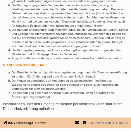
gilt auch für mittelbare Folgeschäden wie insbesondere entgangenen Gewinn.
Die Haftung ist gegenüber Verbrauchern außer bei vorsätzlichem oder grob
fahrlässigem Verhalten oder bei Schäden aus der Verletzung von Leben, Körper und
Gesundheit und der Verletzung wesentlicher Vertragspflichten (Kardinalpflichten) auf
die bei Vertragsschluss typischerweise vorhersehbaren Schäden und im übrigen der
Höhe nach auf die vertragstypischen Durchschnittsschäden begrenzt. Dies gilt auch
für mittelbare Folgeschäden wie insbesondere entgangenen Gewinn.
Die Haftung ist gegenüber Unternehmern außer bei der Verletzung von Leben, Körper
und Gesundheit oder vorsätzlichem oder grob fahrlässigem Verhalten des Betreibers
auf die bei Vertragsschluss typischerweise vorhersehbaren Schäden und im Übrigen
der Höhe nach auf die vertragstypischen Durchschnittsschäden begrenzt. Dies gilt
auch für mittelbare Schäden, insbesondere entgangenen Gewinn.
Die Haftungsbegrenzung der Absätze a bis c gilt sinngemäß auch zugunsten der
Mitarbeiter und Erfüllungsgehilfen des Betreibers.
Ansprüche für eine Haftung aus zwingendem nationalem Recht bleiben unberührt.
6. ÄNDERUNGSVORBEHALT
Der Betreiber ist berechtigt, die Nutzungsbedingungen und die Datenschutzerklärung
zu ändern. Die Änderung wird dem Nutzer per E-Mail mitgeteilt.
Der Nutzer ist berechtigt, den Änderungen zu widersprechen. Im Falle des
Widerspruchs erlischt das zwischen dem Betreiber und dem Nutzer bestehende
Vertragsverhältnis mit sofortiger Wirkung.
Die Änderungen gelten als anerkannt und verbindlich, wenn der Nutzer den
Änderungen zugestimmt hat.
Informationen über den Umgang mit deinen persönlichen Daten sind in der
Datenschutzerklärung enthalten.
ISDV-Homepage
Foren
Alle Zeiten sind
UTC+02:00