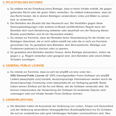
3. PFLICHTEN DES NUTZERS
Du erklärst mit der Erstellung eines Beitrags, dass er keine Inhalte enthält, die gegen
geltendes Recht oder die guten Sitten verstoßen. Du erklärst insbesondere, dass du
das Recht besitzt, die in deinen Beiträgen verwendeten Links und Bilder zu setzen
bzw. zu verwenden.
Der Betreiber des Boards übt das Hausrecht aus. Bei Verstößen gegen diese
Nutzungsbedingungen oder anderer im Board veröffentlichten Regeln kann der
Betreiber dich nach Abmahnung zeitweise oder dauerhaft von der Nutzung dieses
Boards ausschließen und dir ein Hausverbot erteilen.
Du nimmst zur Kenntnis, dass der Betreiber keine Verantwortung für die Inhalte von
Beiträgen übernimmt, die er nicht selbst erstellt hat oder die er nicht zur Kenntnis
genommen hat. Du gestattest dem Betreiber, dein Benutzerkonto, Beiträge und
Funktionen jederzeit zu löschen oder zu sperren.
Du gestattest dem Betreiber darüber hinaus, deine Beiträge abzuändern, sofern sie
gegen o. g. Regeln verstoßen oder geeignet sind, dem Betreiber oder einem Dritten
Schaden zuzufügen.
4. GENERAL PUBLIC LICENSE
Du nimmst zur Kenntnis, dass es sich bei phpBB um eine unter der „
GNU General Public License v2
“ (GPL) bereitgestellten Foren-Software von phpBB
Limited (www.phpbb.com) handelt; deutschsprachige Informationen werden durch die
deutschsprachige Community unter www.phpbb.de zur Verfügung gestellt. Beide
haben keinen Einfluss auf die Art und Weise, wie die Software verwendet wird. Sie
können insbesondere die Verwendung der Software für bestimmte Zwecke nicht
untersagen oder auf Inhalte fremder Foren Einfluss nehmen.
5. GEWÄHRLEISTUNG
Der Betreiber haftet mit Ausnahme der Verletzung von Leben, Körper und Gesundheit
und der Verletzung wesentlicher Vertragspflichten (Kardinalpflichten) nur für Schäden,
die auf ein vorsätzliches oder grob fahrlässiges Verhalten zurückzuführen sind. Dies