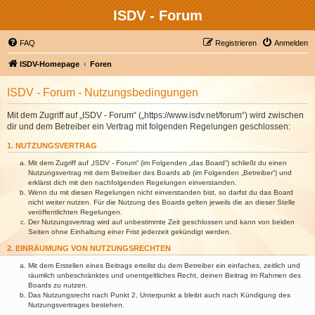
ISDV - Forum
FAQ
Registrieren
Anmelden
ISDV-Homepage
Foren
ISDV - Forum - Nutzungsbedingungen
Mit dem Zugriff auf „ISDV - Forum“ („https://www.isdv.net/forum“) wird zwischen
dir und dem Betreiber ein Vertrag mit folgenden Regelungen geschlossen:
1. NUTZUNGSVERTRAG
Mit dem Zugriff auf „ISDV - Forum“ (im Folgenden „das Board“) schließt du einen
Nutzungsvertrag mit dem Betreiber des Boards ab (im Folgenden „Betreiber“) und
erklärst dich mit den nachfolgenden Regelungen einverstanden.
Wenn du mit diesen Regelungen nicht einverstanden bist, so darfst du das Board
nicht weiter nutzen. Für die Nutzung des Boards gelten jeweils die an dieser Stelle
veröffentlichten Regelungen.
Der Nutzungsvertrag wird auf unbestimmte Zeit geschlossen und kann von beiden
Seiten ohne Einhaltung einer Frist jederzeit gekündigt werden.
2. EINRÄUMUNG VON NUTZUNGSRECHTEN
Mit dem Erstellen eines Beitrags erteilst du dem Betreiber ein einfaches, zeitlich und
räumlich unbeschränktes und unentgeltliches Recht, deinen Beitrag im Rahmen des
Boards zu nutzen.
Das Nutzungsrecht nach Punkt 2, Unterpunkt a bleibt auch nach Kündigung des
Nutzungsvertrages bestehen.