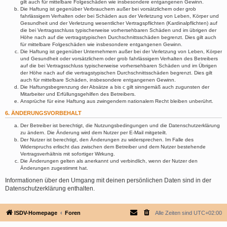
gilt auch für mittelbare Folgeschäden wie insbesondere entgangenen Gewinn.
Die Haftung ist gegenüber Verbrauchern außer bei vorsätzlichem oder grob
fahrlässigem Verhalten oder bei Schäden aus der Verletzung von Leben, Körper und
Gesundheit und der Verletzung wesentlicher Vertragspflichten (Kardinalpflichten) auf
die bei Vertragsschluss typischerweise vorhersehbaren Schäden und im übrigen der
Höhe nach auf die vertragstypischen Durchschnittsschäden begrenzt. Dies gilt auch
für mittelbare Folgeschäden wie insbesondere entgangenen Gewinn.
Die Haftung ist gegenüber Unternehmern außer bei der Verletzung von Leben, Körper
und Gesundheit oder vorsätzlichem oder grob fahrlässigem Verhalten des Betreibers
auf die bei Vertragsschluss typischerweise vorhersehbaren Schäden und im Übrigen
der Höhe nach auf die vertragstypischen Durchschnittsschäden begrenzt. Dies gilt
auch für mittelbare Schäden, insbesondere entgangenen Gewinn.
Die Haftungsbegrenzung der Absätze a bis c gilt sinngemäß auch zugunsten der
Mitarbeiter und Erfüllungsgehilfen des Betreibers.
Ansprüche für eine Haftung aus zwingendem nationalem Recht bleiben unberührt.
6. ÄNDERUNGSVORBEHALT
Der Betreiber ist berechtigt, die Nutzungsbedingungen und die Datenschutzerklärung
zu ändern. Die Änderung wird dem Nutzer per E-Mail mitgeteilt.
Der Nutzer ist berechtigt, den Änderungen zu widersprechen. Im Falle des
Widerspruchs erlischt das zwischen dem Betreiber und dem Nutzer bestehende
Vertragsverhältnis mit sofortiger Wirkung.
Die Änderungen gelten als anerkannt und verbindlich, wenn der Nutzer den
Änderungen zugestimmt hat.
Informationen über den Umgang mit deinen persönlichen Daten sind in der
Datenschutzerklärung enthalten.
ISDV-Homepage
Foren
Alle Zeiten sind
UTC+02:00