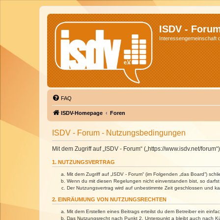
ISDV - Foru
Interessengemeinschaft de
FAQ
ISDV-Homepage
Foren
ISDV - Forum - Nutzungsbedingungen
Mit dem Zugriff auf „ISDV - Forum“ („https://www.isdv.net/foru
1. NUTZUNGSVERTRAG
Mit dem Zugriff auf „ISDV - Forum“ (im Folgenden „das Board“) sch
Wenn du mit diesen Regelungen nicht einverstanden bist, so darfst 
Der Nutzungsvertrag wird auf unbestimmte Zeit geschlossen und kan
2. EINRÄUMUNG VON NUTZUNGSRECHTEN
Mit dem Erstellen eines Beitrags erteilst du dem Betreiber ein ein
Das Nutzungsrecht nach Punkt 2, Unterpunkt a bleibt auch nach 