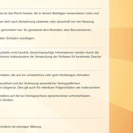
dass du das Recht besitzt, die in deinen Beiträgen verwendeten Links und
iber dich nach Abmahnung zeitweise oder dauerhaft von der Nutzung
tnis genommen hat. Du gestattest dem Betreiber, dein Benutzerkonto,
ritten Schaden zuzufügen.
w.phpbb.com) handelt; deutschsprachige Informationen werden durch die
e können insbesondere die Verwendung der Software für bestimmte Zwecke
häden, die auf ein vorsätzliches oder grob fahrlässiges Verhalten
undheit und der Verletzung wesentlicher Vertragspflichten
n begrenzt. Dies gilt auch für mittelbare Folgeschäden wie insbesondere
eibers auf die bei Vertragsschluss typischerweise vorhersehbaren
en Gewinn.
ältnis mit sofortiger Wirkung.