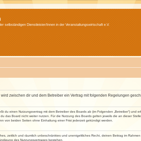
m
r selbständigen Dienstleister/Innen in der Veranstaltungswirtschaft e.V.
m“) wird zwischen dir und dem Betreiber ein Vertrag mit folgenden Regelungen gesch
ließt du einen Nutzungsvertrag mit dem Betreiber des Boards ab (im Folgenden „Betreiber“) und 
du das Board nicht weiter nutzen. Für die Nutzung des Boards gelten jeweils die an dieser Stell
n von beiden Seiten ohne Einhaltung einer Frist jederzeit gekündigt werden.
faches, zeitlich und räumlich unbeschränktes und unentgeltliches Recht, deinen Beitrag im Rahme
Kündigung des Nutzungsvertrages bestehen.