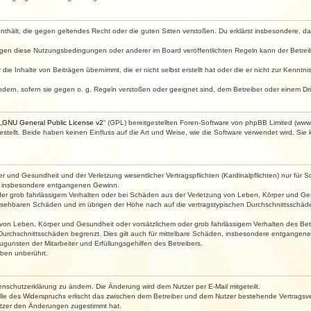
e enthält, die gegen geltendes Recht oder die guten Sitten verstoßen. Du erklärst insbesondere, 
egen diese Nutzungsbedingungen oder anderer im Board veröffentlichten Regeln kann der Betre
die Inhalte von Beiträgen übernimmt, die er nicht selbst erstellt hat oder die er nicht zur Kenn
ndern, sofern sie gegen o. g. Regeln verstoßen oder geeignet sind, dem Betreiber oder einem D
„
GNU General Public License v2
“ (GPL) bereitgestellten Foren-Software von phpBB Limited (ww
ellt. Beide haben keinen Einfluss auf die Art und Weise, wie die Software verwendet wird. Si
 und Gesundheit und der Verletzung wesentlicher Vertragspflichten (Kardinalpflichten) nur für Sc
wie insbesondere entgangenen Gewinn.
der grob fahrlässigem Verhalten oder bei Schäden aus der Verletzung von Leben, Körper und Ges
rhersehbaren Schäden und im übrigen der Höhe nach auf die vertragstypischen Durchschnittsschäde
von Leben, Körper und Gesundheit oder vorsätzlichem oder grob fahrlässigem Verhalten des Betr
Durchschnittsschäden begrenzt. Dies gilt auch für mittelbare Schäden, insbesondere entgangen
gunsten der Mitarbeiter und Erfüllungsgehilfen des Betreibers.
ben unberührt.
enschutzerklärung zu ändern. Die Änderung wird dem Nutzer per E-Mail mitgeteilt.
lle des Widerspruchs erlischt das zwischen dem Betreiber und dem Nutzer bestehende Vertragsverh
utzer den Änderungen zugestimmt hat.