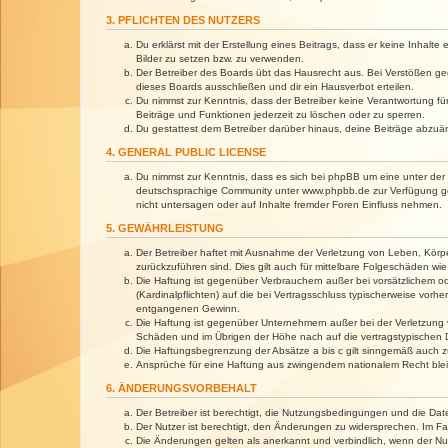
3. PFLICHTEN DES NUTZERS
Du erklärst mit der Erstellung eines Beitrags, dass er keine Inhalt
Bilder zu setzen bzw. zu verwenden.
Der Betreiber des Boards übt das Hausrecht aus. Bei Verstößen g
dieses Boards ausschließen und dir ein Hausverbot erteilen.
Du nimmst zur Kenntnis, dass der Betreiber keine Verantwortung für 
Beiträge und Funktionen jederzeit zu löschen oder zu sperren.
Du gestattest dem Betreiber darüber hinaus, deine Beiträge abzuä
4. GENERAL PUBLIC LICENSE
Du nimmst zur Kenntnis, dass es sich bei phpBB um eine unter der 
deutschsprachige Community unter www.phpbb.de zur Verfügung gest
nicht untersagen oder auf Inhalte fremder Foren Einfluss nehmen.
5. GEWÄHRLEISTUNG
Der Betreiber haftet mit Ausnahme der Verletzung von Leben, Körper
zurückzuführen sind. Dies gilt auch für mittelbare Folgeschäden 
Die Haftung ist gegenüber Verbrauchern außer bei vorsätzlichem o
(Kardinalpflichten) auf die bei Vertragsschluss typischerweise vo
entgangenen Gewinn.
Die Haftung ist gegenüber Unternehmern außer bei der Verletzung 
Schäden und im Übrigen der Höhe nach auf die vertragstypischen 
Die Haftungsbegrenzung der Absätze a bis c gilt sinngemäß auch zu
Ansprüche für eine Haftung aus zwingendem nationalem Recht blei
6. ÄNDERUNGSVORBEHALT
Der Betreiber ist berechtigt, die Nutzungsbedingungen und die Dat
Der Nutzer ist berechtigt, den Änderungen zu widersprechen. Im Fa
Die Änderungen gelten als anerkannt und verbindlich, wenn der N