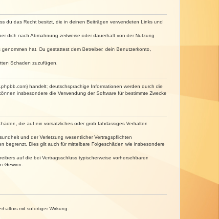
dass du das Recht besitzt, die in deinen Beiträgen verwendeten Links und
iber dich nach Abmahnung zeitweise oder dauerhaft von der Nutzung
tnis genommen hat. Du gestattest dem Betreiber, dein Benutzerkonto,
ritten Schaden zuzufügen.
w.phpbb.com) handelt; deutschsprachige Informationen werden durch die
e können insbesondere die Verwendung der Software für bestimmte Zwecke
häden, die auf ein vorsätzliches oder grob fahrlässiges Verhalten
undheit und der Verletzung wesentlicher Vertragspflichten
n begrenzt. Dies gilt auch für mittelbare Folgeschäden wie insbesondere
eibers auf die bei Vertragsschluss typischerweise vorhersehbaren
en Gewinn.
ältnis mit sofortiger Wirkung.