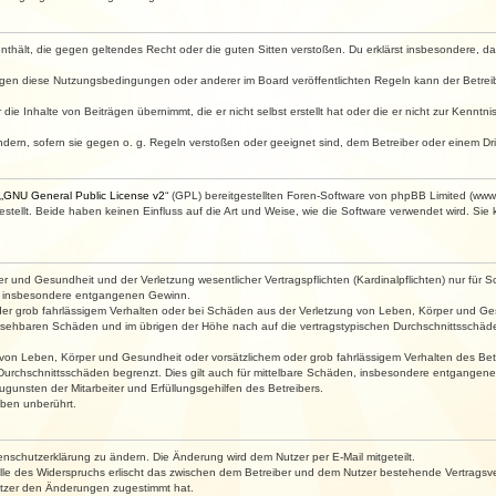
e enthält, die gegen geltendes Recht oder die guten Sitten verstoßen. Du erklärst insbesondere, 
egen diese Nutzungsbedingungen oder anderer im Board veröffentlichten Regeln kann der Betre
die Inhalte von Beiträgen übernimmt, die er nicht selbst erstellt hat oder die er nicht zur Kenn
ndern, sofern sie gegen o. g. Regeln verstoßen oder geeignet sind, dem Betreiber oder einem D
„
GNU General Public License v2
“ (GPL) bereitgestellten Foren-Software von phpBB Limited (ww
ellt. Beide haben keinen Einfluss auf die Art und Weise, wie die Software verwendet wird. Si
 und Gesundheit und der Verletzung wesentlicher Vertragspflichten (Kardinalpflichten) nur für Sc
wie insbesondere entgangenen Gewinn.
der grob fahrlässigem Verhalten oder bei Schäden aus der Verletzung von Leben, Körper und Ges
rhersehbaren Schäden und im übrigen der Höhe nach auf die vertragstypischen Durchschnittsschäde
von Leben, Körper und Gesundheit oder vorsätzlichem oder grob fahrlässigem Verhalten des Betr
Durchschnittsschäden begrenzt. Dies gilt auch für mittelbare Schäden, insbesondere entgangen
gunsten der Mitarbeiter und Erfüllungsgehilfen des Betreibers.
ben unberührt.
enschutzerklärung zu ändern. Die Änderung wird dem Nutzer per E-Mail mitgeteilt.
lle des Widerspruchs erlischt das zwischen dem Betreiber und dem Nutzer bestehende Vertragsverh
utzer den Änderungen zugestimmt hat.