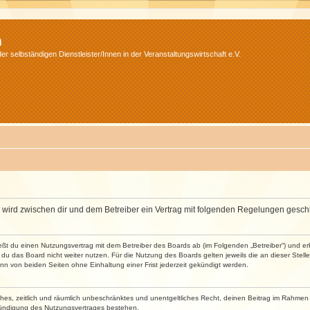
m
r selbständigen Dienstleister/Innen in der Veranstaltungswirtschaft e.V.
m“) wird zwischen dir und dem Betreiber ein Vertrag mit folgenden Regelungen gesch
ließt du einen Nutzungsvertrag mit dem Betreiber des Boards ab (im Folgenden „Betreiber“) und 
du das Board nicht weiter nutzen. Für die Nutzung des Boards gelten jeweils die an dieser Stell
n von beiden Seiten ohne Einhaltung einer Frist jederzeit gekündigt werden.
faches, zeitlich und räumlich unbeschränktes und unentgeltliches Recht, deinen Beitrag im Rahme
Kündigung des Nutzungsvertrages bestehen.