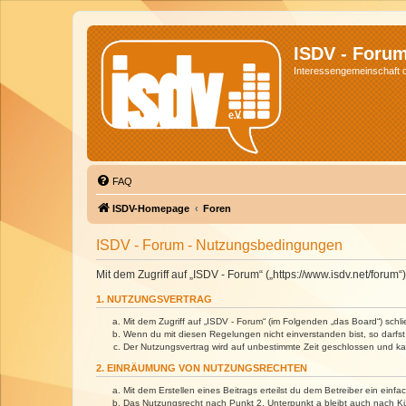
ISDV - Foru
Interessengemeinschaft de
FAQ
ISDV-Homepage
Foren
ISDV - Forum - Nutzungsbedingungen
Mit dem Zugriff auf „ISDV - Forum“ („https://www.isdv.net/foru
1. NUTZUNGSVERTRAG
Mit dem Zugriff auf „ISDV - Forum“ (im Folgenden „das Board“) sch
Wenn du mit diesen Regelungen nicht einverstanden bist, so darfst 
Der Nutzungsvertrag wird auf unbestimmte Zeit geschlossen und kan
2. EINRÄUMUNG VON NUTZUNGSRECHTEN
Mit dem Erstellen eines Beitrags erteilst du dem Betreiber ein ein
Das Nutzungsrecht nach Punkt 2, Unterpunkt a bleibt auch nach 