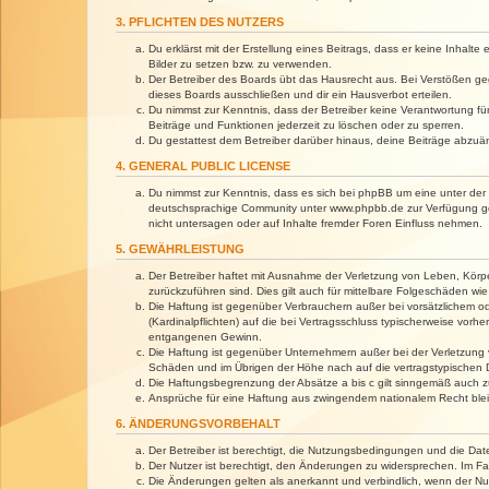
3. PFLICHTEN DES NUTZERS
Du erklärst mit der Erstellung eines Beitrags, dass er keine Inhalt
Bilder zu setzen bzw. zu verwenden.
Der Betreiber des Boards übt das Hausrecht aus. Bei Verstößen g
dieses Boards ausschließen und dir ein Hausverbot erteilen.
Du nimmst zur Kenntnis, dass der Betreiber keine Verantwortung für 
Beiträge und Funktionen jederzeit zu löschen oder zu sperren.
Du gestattest dem Betreiber darüber hinaus, deine Beiträge abzuä
4. GENERAL PUBLIC LICENSE
Du nimmst zur Kenntnis, dass es sich bei phpBB um eine unter der 
deutschsprachige Community unter www.phpbb.de zur Verfügung gest
nicht untersagen oder auf Inhalte fremder Foren Einfluss nehmen.
5. GEWÄHRLEISTUNG
Der Betreiber haftet mit Ausnahme der Verletzung von Leben, Körper
zurückzuführen sind. Dies gilt auch für mittelbare Folgeschäden 
Die Haftung ist gegenüber Verbrauchern außer bei vorsätzlichem o
(Kardinalpflichten) auf die bei Vertragsschluss typischerweise vo
entgangenen Gewinn.
Die Haftung ist gegenüber Unternehmern außer bei der Verletzung 
Schäden und im Übrigen der Höhe nach auf die vertragstypischen 
Die Haftungsbegrenzung der Absätze a bis c gilt sinngemäß auch zu
Ansprüche für eine Haftung aus zwingendem nationalem Recht blei
6. ÄNDERUNGSVORBEHALT
Der Betreiber ist berechtigt, die Nutzungsbedingungen und die Dat
Der Nutzer ist berechtigt, den Änderungen zu widersprechen. Im Fa
Die Änderungen gelten als anerkannt und verbindlich, wenn der N